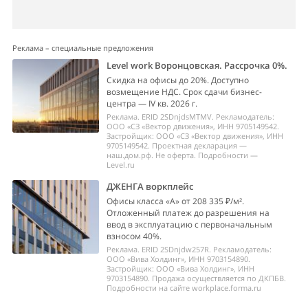
Реклама – специальные предложения
Level work Воронцовская. Рассрочка 0%.
Скидка на офисы до 20%. Доступно
возмещение НДС. Срок сдачи бизнес-
центра — IV кв. 2026 г.
Реклама. ERID 2SDnjdsMTMV. Рекламодатель:
ООО «СЗ «Вектор движения», ИНН 9705149542.
Застройщик: ООО «СЗ «Вектор движения», ИНН
9705149542. Проектная декларация —
наш.дом.рф. Не оферта. Подробности —
Level.ru
ДЖЕНГА воркплейс
Офисы класса «А» от 208 335 ₽/м².
Отложенный платеж до разрешения на
ввод в эксплуатацию с первоначальным
взносом 40%.
Реклама. ERID 2SDnjdw257R. Рекламодатель:
ООО «Вива Холдинг», ИНН 9703154890.
Застройщик: ООО «Вива Холдинг», ИНН
9703154890. Продажа осуществляется по ДКПБВ.
Подробности на сайте workplace.forma.ru