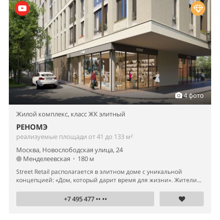
4 фото
Жилой комплекс,
класс ЖК элитный
РЕНОМЭ
реализуемые площади от 41 до 133 м²
Москва, Новослободская улица, 24
Менделеевская
•
180 м
Street Retail располагается в элитном доме с уникальной
концепцией: «Дом, который дарит время для жизни». Жители...
+7 495 477 •• ••