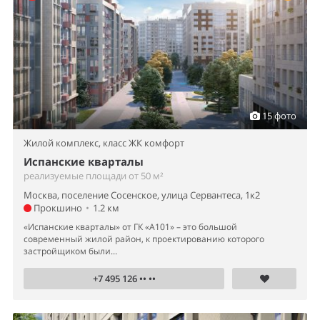
15 фото
Жилой комплекс,
класс ЖК комфорт
Испанские кварталы
реализуемые площади от 50 м²
Москва, поселение Сосенское, улица Сервантеса, 1к2
Прокшино
•
1.2 км
«Испанские кварталы» от ГК «А101» – это большой
современный жилой район, к проектированию которого
застройщиком были...
+7 495 126 •• ••