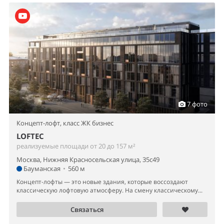
7 фото
Концепт-лофт,
класс ЖК бизнес
LOFTEC
реализуемые площади от 20 до 157 м²
Москва, Нижняя Красносельская улица, 35с49
Бауманская
•
560 м
Концепт-лофты — это новые здания, которые воссоздают
классическую лофтовую атмосферу. На смену классическому...
Связаться