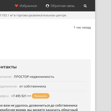
Избранное
Обратная связь
93.1 м² в торгово-развлекательном центре
1 час назад
онтакты
мпания
ПРОСТОР-недвижимость
едложение
от собственника
лефон
+7 495 921 •••
Показать
ли вам не удалось дозвониться до собственника
нерабочее время, вы можете заказать обратный