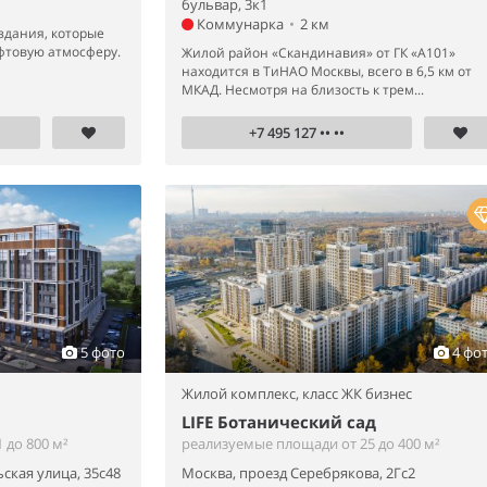
бульвар, 3к1
Коммунарка
•
2 км
здания, которые
фтовую атмосферу.
Жилой район «Скандинавия» от ГК «А101»
находится в ТиНАО Москвы, всего в 6,5 км от
МКАД. Несмотря на близость к трем...
+7 495 127 •• ••
5 фото
4 фо
Жилой комплекс,
класс ЖК бизнес
LIFE Ботанический сад
 до 800 м²
реализуемые площади от 25 до 400 м²
ская улица, 35с48
Москва, проезд Серебрякова, 2Гс2