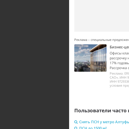
Реклама – специальные предложе
Бизнес-це
Офисы класс
рассрочку 
17% годовы
Рассрочка 
Реклама. ER
САО», ИНН 9
ИНН 972933
условия пре
Пользователи часто 
Снять ПСН у метро Алтуф
ПСН до 1500 м²