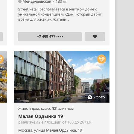
Менделеевская
•
180 м
Street Retail располагается в элитном доме с
уникальной концепцией: «Дом, который дарит
время для жизни». Жители...
+7 495 477 •• ••
то
6 фото
Жилой дом,
класс ЖК элитный
Малая Ордынка 19
реализуемые площади от 183 до 267 м²
Москва, улица Малая Ордынка, 19