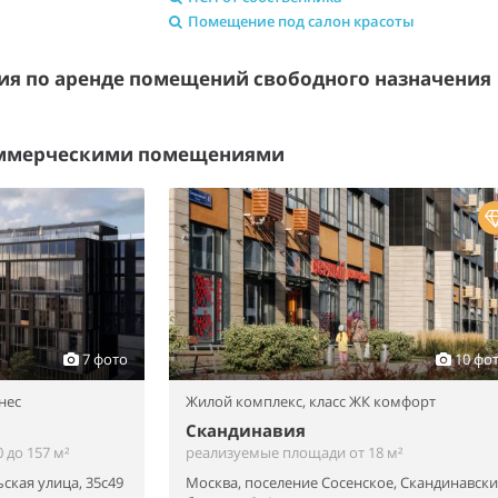
Помещение под салон красоты
я по аренде помещений свободного назначени
оммерческими помещениями
7 фото
10 фо
нес
Жилой комплекс,
класс ЖК комфорт
Скандинавия
 до 157 м²
реализуемые площади от 18 м²
ская улица, 35с49
Москва, поселение Сосенское, Скандинавск