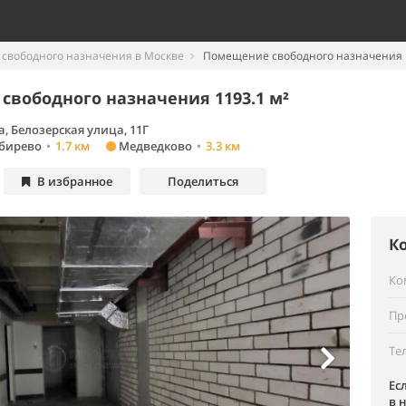
свободного назначения в Москве
Помещение свободного назначения 11
свободного назначения 1193.1 м²
, Белозерская улица, 11Г
бирево
•
1.7 км
Медведково
•
3.3 км
В избранное
Поделиться
К
Ко
Пр
Те
Ес
в 