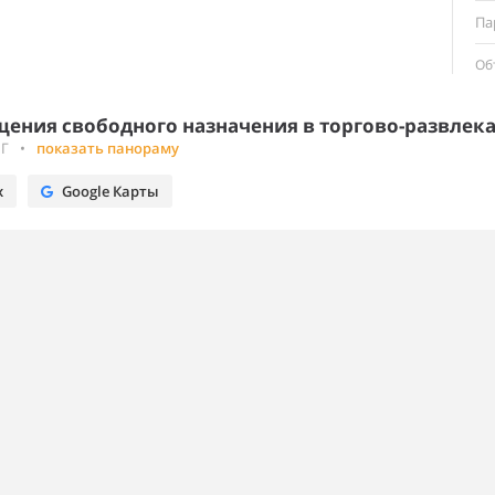
Па
Об
ения свободного назначения в торгово-развлека
1Г
•
показать панораму
х
Google Карты