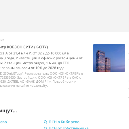
ния
нтр КОБЗОН СИТИ (K-CITY)
а А от 21,4 млн ₽. От 32,2 до 10 000 м² в
на 3 года. Инвестиции в офисы с ростом цены от
х! 2 станции метро рядом, 1 мин. до ТТК.
с первым взносом от 10% до 2028 года.
ID 2SDnjcETuqV. Рекламодатель: ООО «СЗ «ОКТЯБРЬ в
729336630. Застройщик: ООО «СЗ «ОКТЯБРЬ в САО»,
6630. ДКПБВ. АО «БАНК ДОМ РФ». Подробности и
дложения на сайте kobzon.city.
ищут...
ьево
ПСН в Бибирево
ПСН от собственника