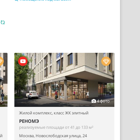
я
то
4 фото
Жилой комплекс,
класс ЖК элитный
РЕНОМЭ
реализуемые площади от 41 до 133 м²
ий
Москва, Новослободская улица, 24