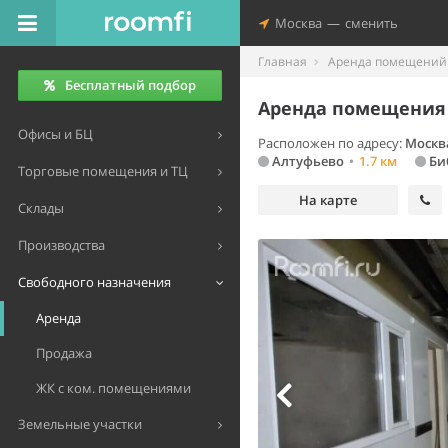
Москва
—
сменить
Главная
Аренда помещений 
Бесплатный подбор
Аренда помещения 
Офисы и БЦ
Расположен по адресу:
Москва
Алтуфьево
•
1.7 км
Би
Торговые помещения и ТЦ
На карте
Склады
Производства
Свободного назначения
Аренда
Продажа
ЖК с ком. помещениями
Земельные участки