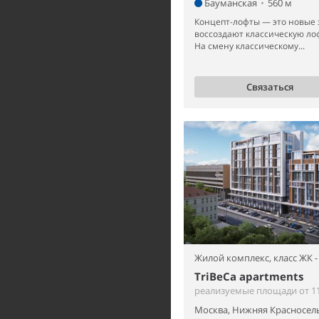
Бауманская
•
560 м
Концепт-лофты — это новые 
воссоздают классическую ло
На смену классическому...
Связаться
Жилой комплекс,
класс ЖК -
TriBeCa apartments
реализуемые площади от 11
Москва, Нижняя Красносель