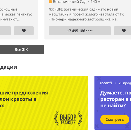
Ботанический Сад
•
140 м
роскошные
ЖК «LIFE Ботанический сад» – это новый
 а может пентхаус
масштабный проект жилого квартала от ГК
инутах от...
«Пионер», надежного застройщика, на...
+7 495 186 •• ••
Все ЖК
едации
•
25 пре
чшие предложения
Думаете, п
лон красоты в
ресторан в
ах
не найти?
Смотреть