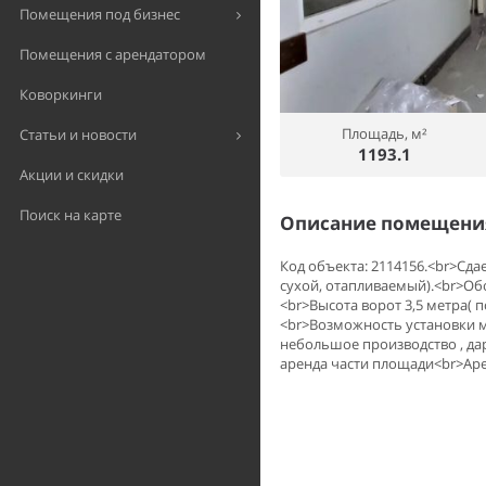
Помещения под бизнес
Помещения с арендатором
Коворкинги
Площадь, м²
Статьи и новости
1193.1
Акции и скидки
Поиск на карте
Описание помещения
Код объекта: 2114156.<br>Сда
сухой, отапливаемый).<br>Об
<br>Высота ворот 3,5 метра(
<br>Возможность установки м
небольшое производство , да
аренда части площади<br>Ар