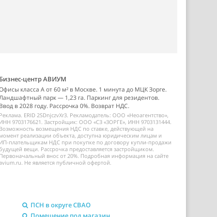
Бизнес-центр АВИУМ
Офисы класса А от 60 м² в Москве. 1 минута до МЦК Зорге.
Ландшафтный парк — 1,23 га. Паркинг для резидентов.
Ввод в 2028 году. Рассрочка 0%. Возврат НДС.
Реклама. ERID 2SDnjczvXr3. Рекламодатель: ООО «Неоагентство»,
ИНН 9703176621. Застройщик: ООО «СЗ «ЗОРГЕ», ИНН 9703131444.
Возможность возмещения НДС по ставке, действующей на
момент реализации объекта, доступна юридическим лицам и
ИП-плательщикам НДС при покупке по договору купли-продажи
будущей вещи. Рассрочка предоставляется застройщиком.
Первоначальный внос от 20%. Подробная информация на сайте
avium.ru. Не является публичной офертой.
ПСН в округе СВАО
Помещение под магазин