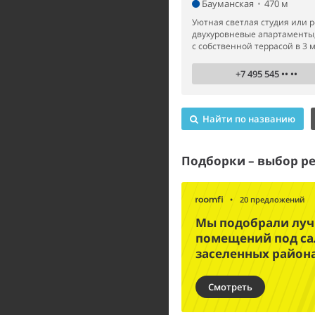
Бауманская
•
470 м
Уютная светлая студия или 
двухуровневые апартаменты,
с собственной террасой в 3 м
+7 495 545 •• ••
Найти по названию
Подборки – выбор р
•
20 предложений
Мы подобрали лу
помещений под са
заселенных район
Смотреть