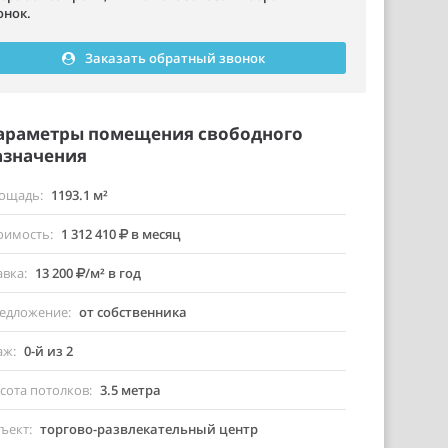
онок.
Заказать обратный звонок
араметры помещения свободного
азначения
ощадь
1193.1 м²
оимость
1 312 410
в месяц
авка
13 200
/м² в год
едложение
от собственника
аж
0-й из 2
сота потолков
3.5 метра
ъект
торгово-развлекательный центр