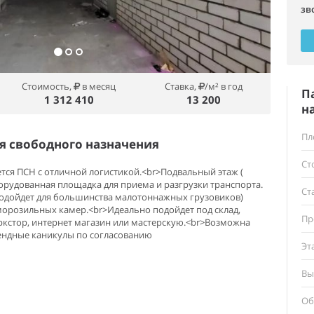
зв
Стоимость,
в месяц
Ставка,
/м² в год
П
1 312 410
13 200
н
Пл
 свободного назначения
Ст
ется ПСН с отличной логистикой.<br>Подвальный этаж (
орудованная площадка для приема и разгрузки транспорта.
Ст
 подойдет для большинства малотоннажных грузовиков)
орозильных камер.<br>Идеально подойдет под склад,
Пр
ркстор, интернет магазин или мастерскую.<br>Возможна
ендные каникулы по согласованию
Эт
Вы
Об