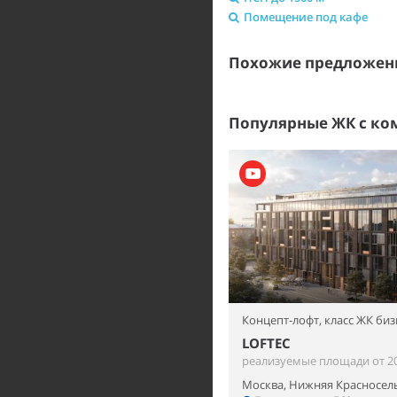
Помещение под кафе
Похожие предложени
Популярные ЖК с к
Концепт-лофт,
класс ЖК биз
LOFTEC
реализуемые площади от 20
Москва, Нижняя Красносель