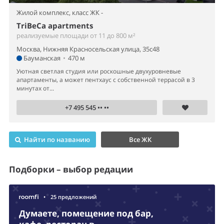
Жилой комплекс,
класс ЖК -
TriBeCa apartments
реализуемые площади от 11 до 800 м²
Москва, Нижняя Красносельская улица, 35с48
Бауманская
•
470 м
Уютная светлая студия или роскошные двухуровневые
апартаменты, а может пентхаус с собственной террасой в 3
минутах от...
+7 495 545 •• ••
Найти по названию
Все ЖК
Подборки – выбор редации
•
25 предложений
Думаете, помещение под бар,