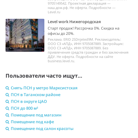
9705149542. Проектная декларация —
наш.дом.рф. Не оферта. Подробности —
Level.ru
Level work Нижегородская
Старт продаж! Рассрочка 0%. Скидка на
офисы до 20%.
Реклама. ERID 2SDnjeted9M. Рекламодатель:
ООО СЗ «АПД», ИНН 9705087889. Застройщик:
ООО СЗ «АПД», ИНН 9705087889. Без
привлечения средств граждан и без заключения
ДДУ. Не оферта. Подробности на сайте
business.level.ru.
Пользователи часто ищут...
Снять ПСН у метро Марксистская
ПСН в Таганском районе
ПСН в округе ЦАО
ПСН до 800 м²
Помещение под магазин
Помещение под кафе
Помещение под салон красоты