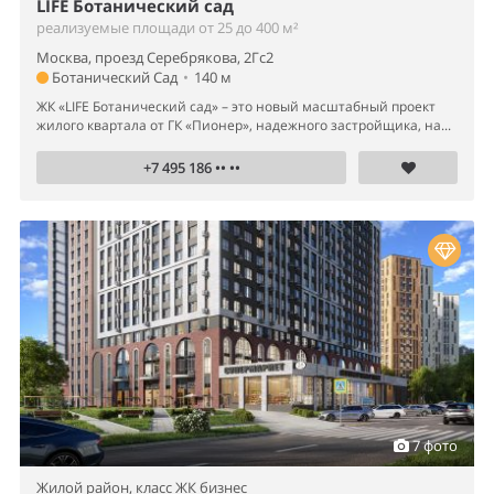
LIFE Ботанический сад
реализуемые площади от 25 до 400 м²
Москва, проезд Серебрякова, 2Гс2
Ботанический Сад
•
140 м
ЖК «LIFE Ботанический сад» – это новый масштабный проект
жилого квартала от ГК «Пионер», надежного застройщика, на...
+7 495 186 •• ••
7 фото
Жилой район,
класс ЖК бизнес