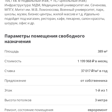
164,1 кв. м подвальный этаж, + 16,7 цокольный этаж)
Инфраструктура: МДМ, Медицинский университет им. Сеченова,
МПГУ, Митхт им. М.В. Ломоносова, Военный университет, парк,
школы, музеи, бизнес-центры, жилой массив и т.д. Идеально
подойдет под магазин, ресторан, кафе, пекарню, салон красоты,
шоурум, офис и др.
Параметры помещения свободного
назначения
Площадь
389 м²
Стоимость
1 199 968
в месяц
Ставка
37 017
/м² в год
Предложение
от собственника
Этаж
1-й из 1
Высота потолков
3 метра
Ремонт, состояние помещения
евроремонт