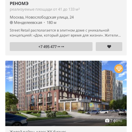
РЕНОМЭ
реализуемые площади от 41 до 133 м²
Москва, Новослободская улица, 24
Менделеевская
•
180 м
Street Retail располагается в элитном доме с уникальной
концепцией: «Дом, который дарит время для жизни». Жители...
+7 495 477 •• ••
7 фото
Жилой район,
класс ЖК бизнес