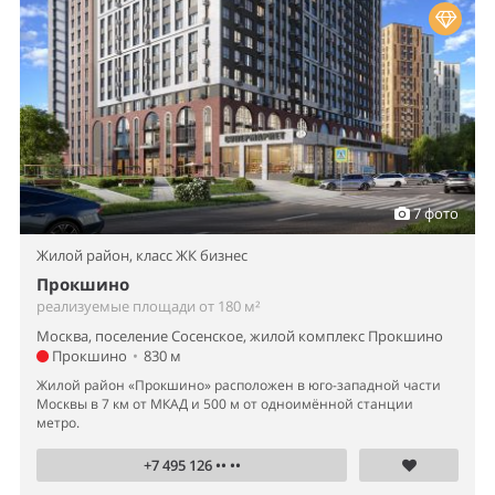
7 фото
Жилой район,
класс ЖК бизнес
Прокшино
реализуемые площади от 180 м²
Москва, поселение Сосенское, жилой комплекс Прокшино
Прокшино
•
830 м
Жилой район «Прокшино» расположен в юго-западной части
Москвы в 7 км от МКАД и 500 м от одноимённой станции
метро.
+7 495 126 •• ••