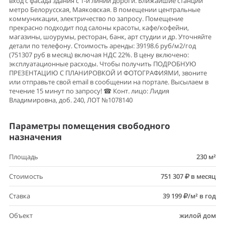
вход с фасада здания с 1-й линии дороги. Ближайшие станции
метро Белорусская, Маяковская. В помещении центральные
коммуникации, электричество по запросу. Помещение
прекрасно подходит под салоны красоты, кафе/кофейни,
магазины, шоурумы, ресторан, банк, арт студии и др. Уточняйте
детали по телефону. Стоимость аренды: 39198.6 руб/м2/год
(751307 руб в месяц) включая НДС 22%. В цену включено:
эксплуатационные расходы. Чтобы получить ПОДРОБНУЮ
ПРЕЗЕНТАЦИЮ С ПЛАНИРОВКОЙ И ФОТОГРАФИЯМИ, звоните
или отправьте свой email в сообщении на портале. Высылаем в
течение 15 минут по запросу! ☎ Конт. лицо: Лидия
Владимировна, доб. 240, ЛОТ №1078140
Параметры помещения свободного
назначения
Площадь
230 м²
Стоимость
751 307
в месяц
Ставка
39 199
/м² в год
Объект
жилой дом