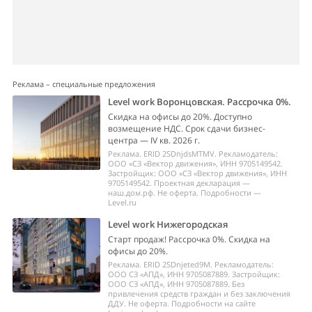
Реклама – специальные предложения
Level work Воронцовская. Рассрочка 0%.
Скидка на офисы до 20%. Доступно
возмещение НДС. Срок сдачи бизнес-
центра — IV кв. 2026 г.
Реклама. ERID 2SDnjdsMTMV. Рекламодатель:
ООО «СЗ «Вектор движения», ИНН 9705149542.
Застройщик: ООО «СЗ «Вектор движения», ИНН
9705149542. Проектная декларация —
наш.дом.рф. Не оферта. Подробности —
Level.ru
Level work Нижегородская
Старт продаж! Рассрочка 0%. Скидка на
офисы до 20%.
Реклама. ERID 2SDnjeted9M. Рекламодатель:
ООО СЗ «АПД», ИНН 9705087889. Застройщик:
ООО СЗ «АПД», ИНН 9705087889. Без
привлечения средств граждан и без заключения
ДДУ. Не оферта. Подробности на сайте