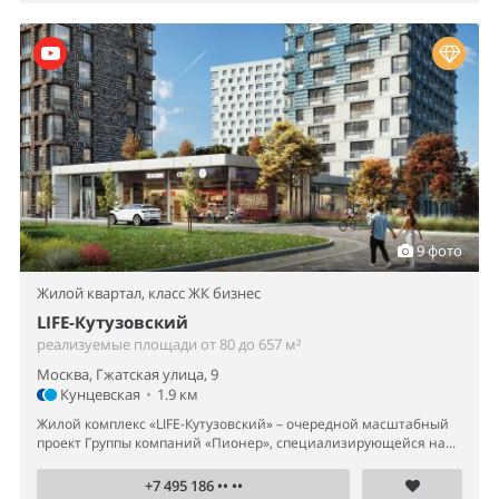
9 фото
Жилой квартал,
класс ЖК бизнес
LIFE-Кутузовский
реализуемые площади от 80 до 657 м²
Москва, Гжатская улица, 9
Кунцевская
•
1.9 км
Жилой комплекс «LIFE-Кутузовский» – очередной масштабный
проект Группы компаний «Пионер», специализирующейся на...
+7 495 186 •• ••