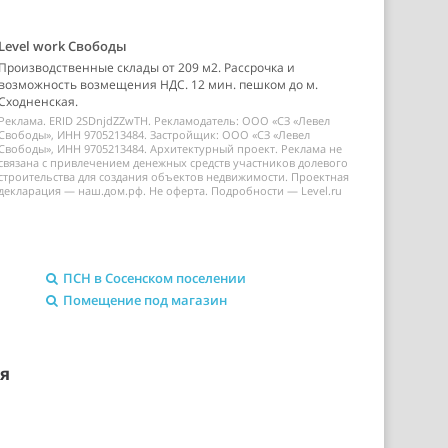
Level work Свободы
Производственные склады от 209 м2. Рассрочка и
возможность возмещения НДС. 12 мин. пешком до м.
Сходненская.
Реклама. ERID 2SDnjdZZwTH. Рекламодатель: ООО «СЗ «Левел
Свободы», ИНН 9705213484. Застройщик: ООО «СЗ «Левел
Свободы», ИНН 9705213484. Архитектурный проект. Реклама не
связана с привлечением денежных средств участников долевого
строительства для создания объектов недвижимости. Проектная
декларация — наш.дом.рф. Не оферта. Подробности — Level.ru
ПСН в Сосенском поселении
Помещение под магазин
ия