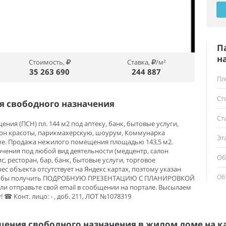
П
н
Стоимость,
Ставка,
/м²
35 263 690
244 887
Пл
Ст
 свободного назначения
Ст
ия (ПСН) пл. 144 м2 под аптеку, банк, бытовые услуги,
салон красоты, парикмахерскую, шоурум, Коммунарка
Эт
ме. Продажа нежилого помещения площадью 143,5 м2.
ения под любой вид деятельности (медцентр, салон
Об
с, ресторан, бар, банк, бытовые услуги, торговое
ес объекта отсутствует на Яндекс картах, поэтому указан
Об
тобы получить ПОДРОБНУЮ ПРЕЗЕНТАЦИЮ С ПЛАНИРОВКОЙ
 отправьте свой email в сообщении на портале. Высылаем
! ☎ Конт. лицо: - , доб. 211, ЛОТ №1078319
ения свободного назначения в жилом доме на к