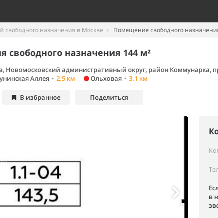
 свободного назначения в Москве
Помещение свободного назначения
 свободного назначения 144 м²
а, Новомосковский административный округ, район Коммунарка, п
унинская Аллея
•
2.5 км
Ольховая
•
3.1 км
В избранное
Поделиться
К
Ко
Те
Ес
в 
зв