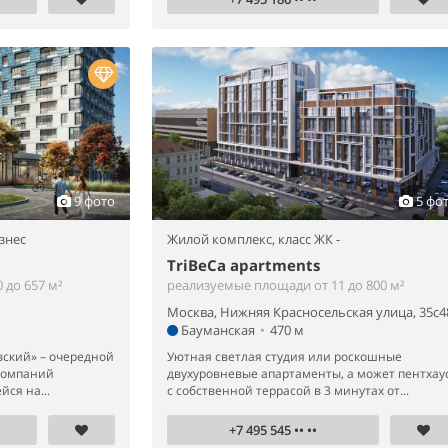
9 фото
5 фо
знес
Жилой комплекс,
класс ЖК -
TriBeCa apartments
 до 657 м²
реализуемые площади от 11 до 800 м²
Москва, Нижняя Красносельская улица, 35с4
Бауманская
•
470 м
вский» – очередной
Уютная светлая студия или роскошные
компаний
двухуровневые апартаменты, а может пентхау
ся на...
с собственной террасой в 3 минутах от...
+7 495 545 •• ••