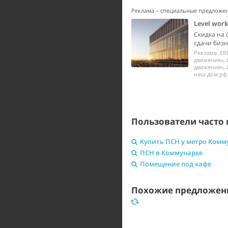
Реклама – специальные предложе
Level wor
Скидка на 
сдачи бизне
Реклама. ER
движения», 
движения», 
наш.дом.рф.
Пользователи часто 
Купить ПСН у метро Комм
ПСН в Коммунарке
Помещение под кафе
Похожие предложени