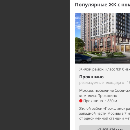
Популярные ЖК с к
Жилой район,
класс ЖК биз
Прокшино
реализуемые площади от 18
Москва, поселение Сосенск
комплекс Прокшино
Прокшино
•
830 м
Жилой район «Прокшино» ра
западной части Москвы в 7 к
от одноимённой станции ме
+7 495 126 •• ••