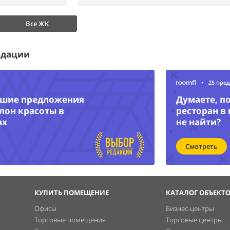
Все ЖК
едации
•
25 пре
чшие предложения
Думаете, п
лон красоты в
ресторан в
ах
не найти?
Смотреть
КУПИТЬ ПОМЕЩЕНИЕ
КАТАЛОГ ОБЪЕКТ
Офисы
Бизнес-центры
Торговые помещения
Торговые центры