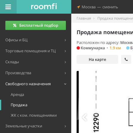
Москва
—
сменить
Главная
Продажа помещений
Бесплатный подбор
Продажа помещения
Офисы и БЦ
Расположен по адресу:
Москв
Коммунарка
•
1.9 км
Б
Торговые помещения и ТЦ
На карте
Склады
Производства
Свободного назначения
Аренда
Продажа
ЖК с ком. помещениями
Земельные участки