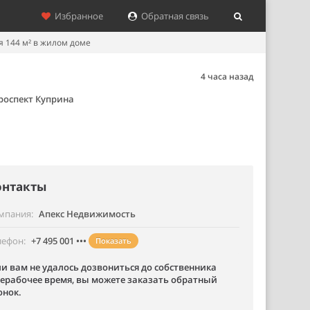
Избранное
Обратная связь
 144 м² в жилом доме
4 часа назад
роспект Куприна
онтакты
мпания
Апекс Недвижимость
лефон
+7 495 001 •••
Показать
ли вам не удалось дозвониться до собственника
нерабочее время, вы можете заказать обратный
онок.