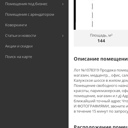
Помещения под бизнес
Помещения с арендатором
Коворкинги
Площадь, м²
Статьи и новости
144
Акции и скидки
Поиск на карте
Описание помещения
Лот №1078319 Продажа помещен
магазин, медцентр, , офис, 
Калужское шоссе в жилом до
Помещение свободного назнач
красоты, парикмахерская, офи
помещение, магазин и.т.д) Адр
ближайший точный адрес Ч
И ФОТОГРАФИЯМИ, звоните или
в течение 15 минут по запросу
Расположение помещ