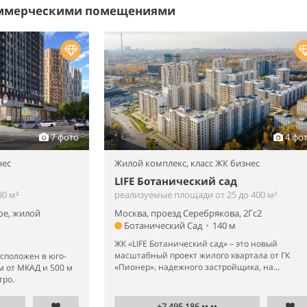
оммерческими помещениями
7 фото
4 фо
нес
Жилой комплекс,
класс ЖК бизнес
LIFE Ботанический сад
0 м²
реализуемые площади от 25 до 400 м²
ое, жилой
Москва, проезд Серебрякова, 2Гс2
Ботанический Сад
•
140 м
ЖК «LIFE Ботанический сад» – это новый
масштабный проект жилого квартала от ГК
сположен в юго-
«Пионер», надежного застройщика, на...
м от МКАД и 500 м
тро.
+7 495 186 •• ••