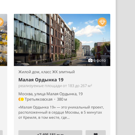
то
6 фото
Жилой дом,
класс ЖК элитный
Малая Ордынка 19
реализуемые площади от 183 до 267 м²
Москва, улица Малая Ордынка, 19
Третьяковская
•
380 м
«Малая Ордынка 19» — это уникальный проект,
расположенный в сердце Москвы, в 5 минутах
от Кремля, в том месте, где...
+7 495 181 •• ••