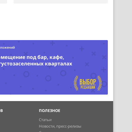
дложений
омещение под бар, кафе,
 густозаселенных кварталах
ОВ
ПОЛЕЗНОЕ
Статьи
Новости, пресс-релизы