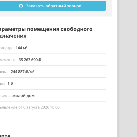
Заказать обратный звонок
араметры помещения свободного
азначения
ощадь
144 м²
оимость
35 263 690
авка
244 887
/м²
аж
1-й
ъект
жилой дом
ъявление от 6 августа 2026 10:00
арте