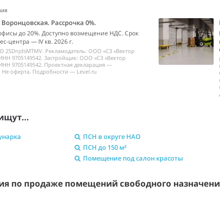
ния
k Воронцовская. Рассрочка 0%.
офисы до 20%. Доступно возмещение НДС. Срок
с-центра — IV кв. 2026 г.
ID 2SDnjdsMTMV. Рекламодатель: ООО «СЗ «Вектор
ИНН 9705149542. Застройщик: ООО «СЗ «Вектор
ИНН 9705149542. Проектная декларация —
 Не оферта. Подробности — Level.ru
ищут...
унарка
ПСН в округе НАО
ПСН до 150 м²
Помещение под салон красоты
я по продаже помещений свободного назначен