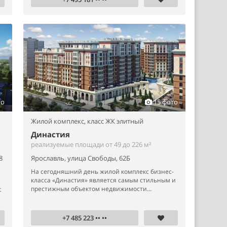
то
15 фото
Жилой комплекс,
класс ЖК элитный
Династия
реализуемые площади от 49 до 226 м²
8
Ярославль, улица Свободы, 62Б
На сегодняшний день жилой комплекс бизнес-
класса «Династия» является самым стильным и
престижным объектом недвижимости...
с
+7 485 223 •• ••