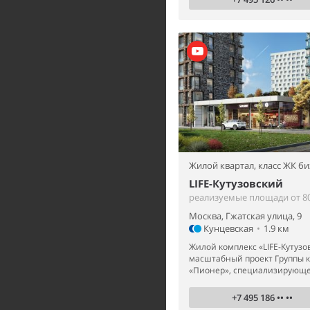
Жилой квартал,
класс ЖК би
LIFE-Кутузовский
реализуемые площади от 80
Москва, Гжатская улица, 9
Кунцевская
•
1.9 км
Жилой комплекс «LIFE-Кутузо
масштабный проект Группы 
«Пионер», специализирующей
+7 495 186 •• ••