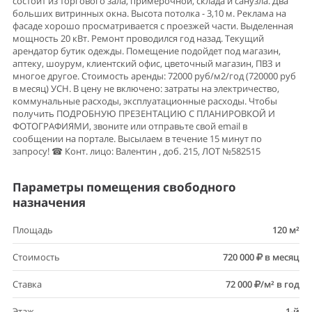
состоит из торгового зала, примерочной, склада и санузла. Два
больших витринных окна. Высота потолка - 3,10 м. Реклама на
фасаде хорошо просматривается с проезжей части. Выделенная
мощность 20 кВт. Ремонт проводился год назад. Текущий
арендатор бутик одежды. Помещение подойдет под магазин,
аптеку, шоурум, клиентский офис, цветочный магазин, ПВЗ и
многое другое. Стоимость аренды: 72000 руб/м2/год (720000 руб
в месяц) УСН. В цену не включено: затраты на электричество,
коммунальные расходы, эксплуатационные расходы. Чтобы
получить ПОДРОБНУЮ ПРЕЗЕНТАЦИЮ С ПЛАНИРОВКОЙ И
ФОТОГРАФИЯМИ, звоните или отправьте свой email в
сообщении на портале. Высылаем в течение 15 минут по
запросу! ☎ Конт. лицо: Валентин , доб. 215, ЛОТ №582515
Параметры помещения свободного
назначения
Площадь
120 м²
Стоимость
720 000
в месяц
Ставка
72 000
/м² в год
Этаж
1-й