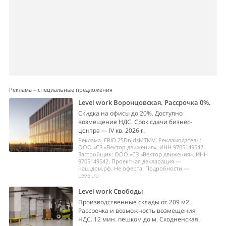
Реклама – специальные предложения
Level work Воронцовская. Рассрочка 0%.
Скидка на офисы до 20%. Доступно
возмещение НДС. Срок сдачи бизнес-
центра — IV кв. 2026 г.
Реклама. ERID 2SDnjdsMTMV. Рекламодатель:
ООО «СЗ «Вектор движения», ИНН 9705149542.
Застройщик: ООО «СЗ «Вектор движения», ИНН
9705149542. Проектная декларация —
наш.дом.рф. Не оферта. Подробности —
Level.ru
Level work Свободы
Производственные склады от 209 м2.
Рассрочка и возможность возмещения
НДС. 12 мин. пешком до м. Сходненская.