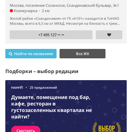
Москва, поселение Сосенское, Скандинавский бульвар, 3к1
Коммунарка
•
2 км
Жилой район «Скандинавия» от ГК «А101» находится в ТиНАО
Москвы, всего в 6,5 км от МКАД. Несмотря на близость к трем...
+7 495 127 •• ••
Найти по названию
Все ЖК
Подборки – выбор редации
•
25 предложений
Думаете, помещение под бар,
кафе, ресторан в
густозаселенных кварталах не
найти?
Смотреть