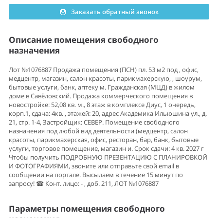
Заказать обратный звонок
Описание помещения свободного
назначения
Лот №1076887 Продажа помещения (ПСН) пл. 53 м2 под , офис,
медцентр, магазин, салон красоты, парикмахерскую, , шоурум,
бытовые услуги, банк, аптеку м. Гражданская (МЦД) в жилом
доме в Савёловский. Продажа коммерческого помещения в
новостройке: 52,08 кв. м., 8 этаж в комплексе Диус, 1 очередь,
корп.1, сдача: 4кв. , этажей: 20, адрес Академика Ильюшина ул., д.
21, стр. 1-4, Застройщик: СЕВЕР. Помещение свободного
назначения под любой вид деятельности (медцентр, салон
красоты, парикмахерская, офис, ресторан, бар, банк, бытовые
услуги, торговое помещение, магазин и. Срок сдачи: 4 кв. 2027 г
Чтобы получить ПОДРОБНУЮ ПРЕЗЕНТАЦИЮ С ПЛАНИРОВКОЙ
И ФОТОГРАФИЯМИ, звоните или отправьте свой email в
сообщении на портале. Высылаем в течение 15 минут по
запросу! ☎ Конт. лицо: - , доб. 211, ЛОТ №1076887
Параметры помещения свободного