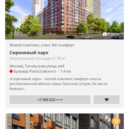
7 фото
Жилой комплекс,
класс ЖК комфорт
Сиреневый парк
реализуемые площади от 38 м²
Москва, Тагильская улица, вл4
Бульвар Рокоссовского
•
1.4 км
«Сиреневый парк» – жилой комплекс комфорт-класса,
расположенный вблизи парка Лосиный остров. На месте
бывших...
+7 495 023 •• ••