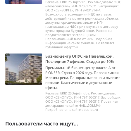
Реклама. ERID 2SDnjczvXr3. Рекламодатель: ООО
«Неоагентство», ИНН 9703176621. Застройщик:
ООО «СЗ «ЗОРГЕ», ИНН 9703131444.
Возможность возмещения НДС по ставке,
действующей на момент реализации объекта,
доступна юридическим лицам и ИП-
плательщикам НДС при покупке по договору
купли-продажи будущей вещи. Рассрочка
предоставляется застройщиком.
Первоначальный внос от 20%. Подробная
информация на сайте avium.ru. Не является
публичной офертой.
Бизнес-центр ОПУС на Павелецкой.
Последние 7 офисов. Скидка до 10%
Премиальный бизнес-центр класса А от
PIONEER. Сдача в 2026 году. Первая линия
Москвы-реки. Панорамные окна и высокие
потолки. Классические и двухэтажные
офисы.
Реклама. ERID 2SDnjeEmuby. Рекламодатель:
ООО «СЗ «ОПУС», ИНН 7841050517. Застройщик:
ООО «СЗ «ОПУС», ИНН 7841050517. Проектная
декларация на сайте НАШ.ДОМ.РФ.
Подробности на сайте opus-bc.ru
Пользователи часто ищут...