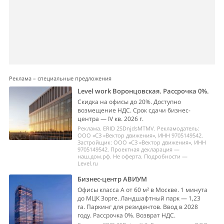
Реклама – специальные предложения
Level work Воронцовская. Рассрочка 0%.
Скидка на офисы до 20%. Доступно
возмещение НДС. Срок сдачи бизнес-
центра — IV кв. 2026 г.
Реклама. ERID 2SDnjdsMTMV. Рекламодатель:
ООО «СЗ «Вектор движения», ИНН 9705149542.
Застройщик: ООО «СЗ «Вектор движения», ИНН
9705149542. Проектная декларация —
наш.дом.рф. Не оферта. Подробности —
Level.ru
Бизнес-центр АВИУМ
Офисы класса А от 60 м² в Москве. 1 минута
до МЦК Зорге. Ландшафтный парк — 1,23
га. Паркинг для резидентов. Ввод в 2028
году. Рассрочка 0%. Возврат НДС.