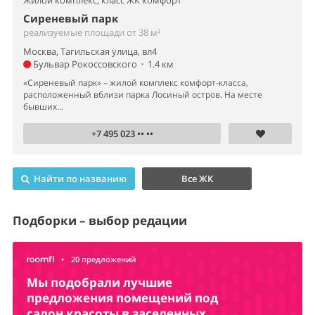
Жилой комплекс,
класс ЖК комфорт
Сиреневый парк
реализуемые площади от 38 м²
Москва, Тагильская улица, вл4
Бульвар Рокоссовского
•
1.4 км
«Сиреневый парк» – жилой комплекс комфорт-класса,
расположенный вблизи парка Лосиный остров. На месте
бывших...
+7 495 023 •• ••
Найти по названию
Все ЖК
Подборки – выбор редации
•
20 предложений
Мы подобрали лучшие
предложения помещений под
салон красоты в заселенных