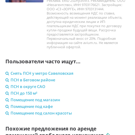
Реклама. ERID 2SDnjczvXr3. Рекламодатель: ООО
«Неоагентство», ИНН 9703176621. Застройщик:
ООО «СЗ «ЗОРГЕ», ИНН 9703131444.
Возможность возмещения НДС по ставке,
действующей на момент реализации объекта,
доступна юридическим лицам и ИП-
плательщикам НДС при покупке по договору
купли-продажи будущей вещи. Рассрочка
предоставляется застройщиком.
Первоначальный внос от 20%. Подробная
информация на сайте avium.ru. Не является
публичной офертой.
Пользователи часто ищут...
Снять ПСН у метро Савеловская
ПСН в Беговом районе
ПСН в округе САО
ПСН до 150 м²
Помещение под магазин
Помещение под кафе
Помещение под салон красоты
Похожие предложения по аренде