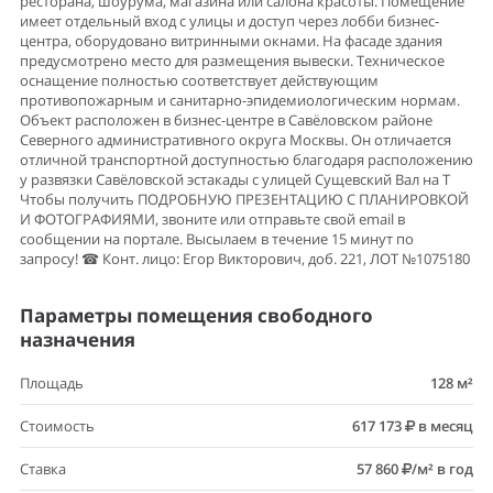
ресторана, шоурума, магазина или салона красоты. Помещение
имеет отдельный вход с улицы и доступ через лобби бизнес-
центра, оборудовано витринными окнами. На фасаде здания
предусмотрено место для размещения вывески. Техническое
оснащение полностью соответствует действующим
противопожарным и санитарно-эпидемиологическим нормам.
Объект расположен в бизнес-центре в Савёловском районе
Северного административного округа Москвы. Он отличается
отличной транспортной доступностью благодаря расположению
у развязки Савёловской эстакады с улицей Сущевский Вал на Т
Чтобы получить ПОДРОБНУЮ ПРЕЗЕНТАЦИЮ С ПЛАНИРОВКОЙ
И ФОТОГРАФИЯМИ, звоните или отправьте свой email в
сообщении на портале. Высылаем в течение 15 минут по
запросу! ☎ Конт. лицо: Егор Викторович, доб. 221, ЛОТ №1075180
Параметры помещения свободного
назначения
Площадь
128 м²
Стоимость
617 173
в месяц
Ставка
57 860
/м² в год