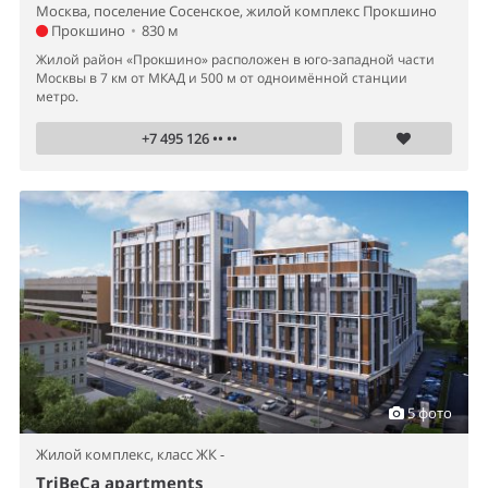
Москва, поселение Сосенское, жилой комплекс Прокшино
Прокшино
•
830 м
Жилой район «Прокшино» расположен в юго-западной части
Москвы в 7 км от МКАД и 500 м от одноимённой станции
метро.
+7 495 126 •• ••
5 фото
Жилой комплекс,
класс ЖК -
TriBeCa apartments