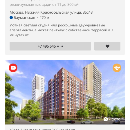
реализуемые площади от 11 до 800 м²
Москва, Нижняя Красносельская улица, 35с48
Бауманская
•
470 м
Уютная светлая студия или роскошные двухуровневые
апартаменты, а может пентхаус с собственной террасой в 3
минутах от...
+7 495 545 •• ••
7 фото