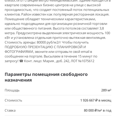
близости от станции метро «Менделеевская». Здание находится в
квартале современных бизнес-центров на улице с высокой
проходимостью, что создает постоянный поток потенциальных
клиентов. Район известен как популярная ресторанная локация.
Помещение обладает техническими характеристиками,
идеально подходящими для организации розничной торговли
или общественного питания. Высота потолков составляет 3,8
метра. Предусмотрена выделенная электрическая мощность 100
кВт и установлена отдельная приточно-вытяжная вентиляция.
Стоимость аренды: 80000 руб/м2/г Чтобы получить
ПОДРОБНУЮ ПРЕЗЕНТАЦИЮ С ПЛАНИРОВКОЙ И
ФОТОГРАФИЯМИ, звоните или отправьте свой email в
сообщении на портале. Высылаем в течение 15 минут по
запросу! ☎ Конт. лицо: Мария , доб. 242, ЛОТ №1075612
Параметры помещения свободного
назначения
Площадь
289 м²
Стоимость
1 926 667
в месяц
Ставка
80 000
/м² в год