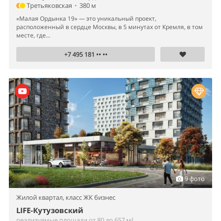
Третьяковская
•
380 м
«Малая Ордынка 19» — это уникальный проект,
расположенный в сердце Москвы, в 5 минутах от Кремля, в том
месте, где...
+7 495 181 •• ••
9 фото
Жилой квартал,
класс ЖК бизнес
LIFE-Кутузовский
реализуемые площади от 80 до 657 м²