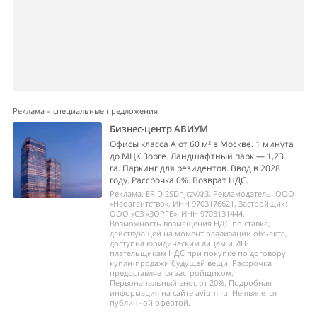
Реклама – специальные предложения
Бизнес-центр АВИУМ
Офисы класса А от 60 м² в Москве. 1 минута
до МЦК Зорге. Ландшафтный парк — 1,23
га. Паркинг для резидентов. Ввод в 2028
году. Рассрочка 0%. Возврат НДС.
Реклама. ERID 2SDnjczvXr3. Рекламодатель: ООО
«Неоагентство», ИНН 9703176621. Застройщик:
ООО «СЗ «ЗОРГЕ», ИНН 9703131444.
Возможность возмещения НДС по ставке,
действующей на момент реализации объекта,
доступна юридическим лицам и ИП-
плательщикам НДС при покупке по договору
купли-продажи будущей вещи. Рассрочка
предоставляется застройщиком.
Первоначальный внос от 20%. Подробная
информация на сайте avium.ru. Не является
публичной офертой.