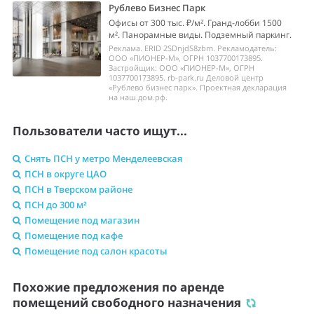
Рублево Бизнес Парк
Офисы от 300 тыс. ₽/м². Гранд-лобби 1500
м². Панорамные виды. Подземный паркинг.
Реклама. ERID 2SDnjdS8zbm. Рекламодатель:
ООО «ПИОНЕР-М», ОГРН 1037700173895.
Застройщик: ООО «ПИОНЕР-М», ОГРН
1037700173895. rb-park.ru Деловой центр
«Рублево бизнес парк». Проектная декларация
на наш.дом.рф.
Пользователи часто ищут...
Снять ПСН у метро Менделеевская
ПСН в округе ЦАО
ПСН в Тверском районе
ПСН до 300 м²
Помещение под магазин
Помещение под кафе
Помещение под салон красоты
Похожие предложения по аренде
помещений свободного назначения