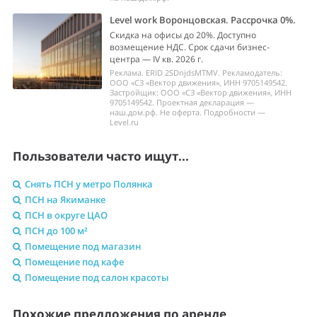
Level work Воронцовская. Рассрочка 0%.
Скидка на офисы до 20%. Доступно
возмещение НДС. Срок сдачи бизнес-
центра — IV кв. 2026 г.
Реклама. ERID 2SDnjdsMTMV. Рекламодатель:
ООО «СЗ «Вектор движения», ИНН 9705149542.
Застройщик: ООО «СЗ «Вектор движения», ИНН
9705149542. Проектная декларация —
наш.дом.рф. Не оферта. Подробности —
Level.ru
Пользователи часто ищут...
Снять ПСН у метро Полянка
ПСН на Якиманке
ПСН в округе ЦАО
ПСН до 100 м²
Помещение под магазин
Помещение под кафе
Помещение под салон красоты
Похожие предложения по аренде