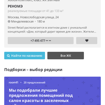
Жилой комплекс,
класс ЖК элитный
РЕНОМЭ
реализуемые площади от 41 до 133 м²
Москва, Новослободская улица, 24
Менделеевская
•
180 м
Street Retail располагается в элитном доме с уникальной
концепцией: «Дом, который дарит время для жизни». Жители...
+7 495 477 •• ••
Найти по названию
Все ЖК
Подборки – выбор редации
•
20 предложений
Мы подобрали лучшие
предложения помещений под
салон красоты в заселенных