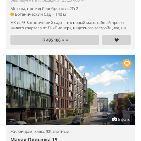
реализуемые площади от 25 до 400 м²
Москва, проезд Серебрякова, 2Гс2
Ботанический Сад
•
140 м
ЖК «LIFE Ботанический сад» – это новый масштабный проект
жилого квартала от ГК «Пионер», надежного застройщика, на...
+7 495 186 •• ••
6 фото
Жилой дом,
класс ЖК элитный
Малая Ордынка 19