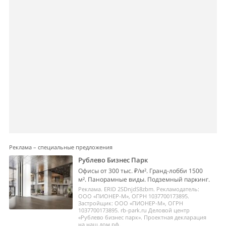
Реклама – специальные предложения
Рублево Бизнес Парк
Офисы от 300 тыс. ₽/м². Гранд-лобби 1500
м². Панорамные виды. Подземный паркинг.
Реклама. ERID 2SDnjdS8zbm. Рекламодатель:
ООО «ПИОНЕР-М», ОГРН 1037700173895.
Застройщик: ООО «ПИОНЕР-М», ОГРН
1037700173895. rb-park.ru Деловой центр
«Рублево бизнес парк». Проектная декларация
на наш.дом.рф.