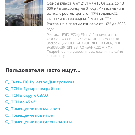
Офисы класса А от 21,4 млн ₽. От 32,2 до 10
000 м² в рассрочку на 3 года. Инвестиции в
офисы с ростом цены от 17% годовых! 2
станции метро рядом, 1 мин. до ТТК.
Рассрочка с первым взносом от 10% до 2028
года.
Реклама. ERID 2SDnjcETuqV. Рекламодатель:
ООО «СЗ «ОКТЯБРЬ в САО», ИНН 9729336630.
Застройщик: ООО «СЗ «ОКТЯБРЬ в САО», ИНН
9729336630. ДКПБВ. АО «БАНК ДОМ РФ».
Подробности и условия предложения на сайте
kobzon.city.
Пользователи часто ищут...
Снять ПСН у метро Дмитровская
ПСН в Бутырском районе
ПСН в округе СВАО
ПСН до 45 м²
Помещение под магазин
Помещение под кафе
Помещение под салон красоты