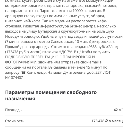
комната, кухня, ресепшен и с/у на этаже. Все коммуникации,
кондиционирование, открытая планировка, высокий потолок,
панорамные окна. Парковка платная 10000 р. в месяц. В
арендную ставку входят коммунальные услуги, уборка,
интернет, чай/кофе. Так же в здании располагается кафе-
столовая. Развитая инфраструктура Бизнес центра, несколько
выходов на улицу Бутырская и круглосуточный на Большую
Новодмитровскую. Удобные пути подъезда и пешей доступности
(7 мин. пешком от метро Савеловская, 10 мин. Дмитровская).
Прямой договор аренды. Стоимость аренды: 49565 руб/м2/год
(173478 руб в месяц) включая НДС 7%. В ц Чтобы получить
ПОДРОБНУЮ ПРЕЗЕНТАЦИЮ С ПЛАНИРОВКОЙ И
ФОТОГРАФИЯМИ, звоните или отправьте свой email в
сообщении на портале. Высылаем в течение 15 минут по
запросу! ☎ Конт. лицо: Наталья Дмитриевна, доб. 227, ЛОТ
№1074407
Параметры помещения свободного
назначения
Площадь
42 м²
Стоимость
173 478
в месяц