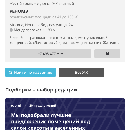
Жилой комплекс,
класс ЖК элитный
РЕНОМЭ
реализуемые площади от 41 до 133 м²
Москва, Новослободская улица, 24
Менделеевская
•
180 м
Street Retail располагается в элитном доме с уникальной
концепцией: «Дом, который дарит время для жизни». Жители...
+7 495 477 •• ••
Найти по названию
Все ЖК
Подборки – выбор редации
•
20 предложений
Мы подобрали лучшие
предложения помещений под
салон красоты в заселенных