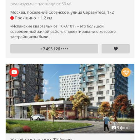
реализуемые площади от 50 м²
Москва, поселение Сосенское, улица Сервантеса, 1к2
Прокшино
•
1.2 км
«Испанские кварталы» от ГК «А101» – это большой
современный жилой район, к проектированию которого
застройщиком были...
+7 495 126 •• ••
9 фото
Жилой квартал,
класс ЖК бизнес