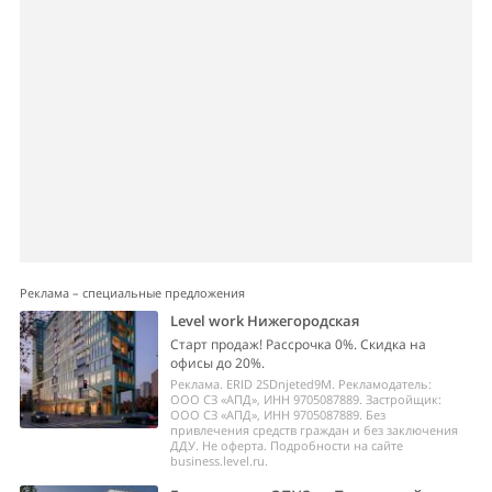
Реклама – специальные предложения
Level work Нижегородская
Старт продаж! Рассрочка 0%. Скидка на
офисы до 20%.
Реклама. ERID 2SDnjeted9M. Рекламодатель:
ООО СЗ «АПД», ИНН 9705087889. Застройщик:
ООО СЗ «АПД», ИНН 9705087889. Без
привлечения средств граждан и без заключения
ДДУ. Не оферта. Подробности на сайте
business.level.ru.