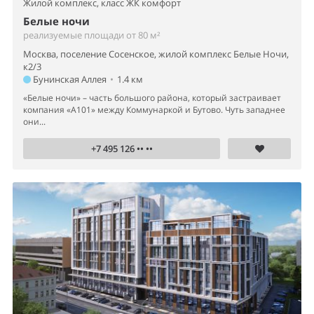
Жилой комплекс,
класс ЖК комфорт
Белые ночи
реализуемые площади от 80 м²
Москва, поселение Сосенское, жилой комплекс Белые Ночи,
к2/3
Бунинская Аллея
•
1.4 км
«Белые ночи» – часть большого района, который застраивает
компания «А101» между Коммунаркой и Бутово. Чуть западнее
они...
+7 495 126 •• ••