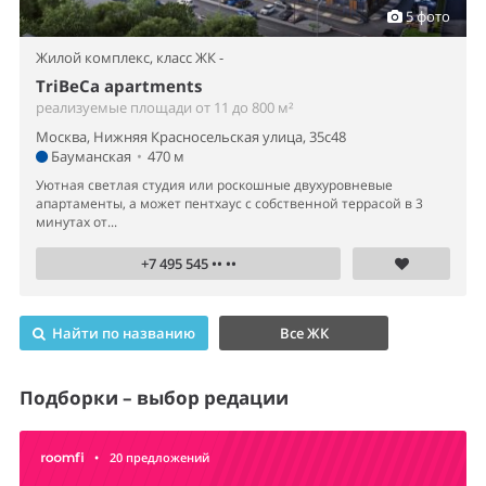
5 фото
Жилой комплекс,
класс ЖК -
TriBeCa apartments
реализуемые площади от 11 до 800 м²
Москва, Нижняя Красносельская улица, 35с48
Бауманская
•
470 м
Уютная светлая студия или роскошные двухуровневые
апартаменты, а может пентхаус с собственной террасой в 3
минутах от...
+7 495 545 •• ••
Найти по названию
Все ЖК
Подборки – выбор редации
•
20 предложений