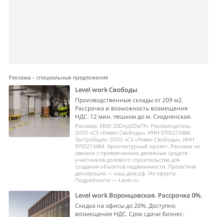
Реклама – специальные предложения
Level work Свободы
Производственные склады от 209 м2.
Рассрочка и возможность возмещения
НДС. 12 мин. пешком до м. Сходненская.
Реклама. ERID 2SDnjdZZwTH. Рекламодатель:
ООО «СЗ «Левел Свободы», ИНН 9705213484.
Застройщик: ООО «СЗ «Левел Свободы», ИНН
9705213484. Архитектурный проект. Реклама не
связана с привлечением денежных средств
участников долевого строительства для
создания объектов недвижимости. Проектная
декларация — наш.дом.рф. Не оферта.
Подробности — Level.ru
Level work Воронцовская. Рассрочка 0%.
Скидка на офисы до 20%. Доступно
возмещение НДС. Срок сдачи бизнес-