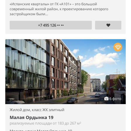
«Испанские кварталы» от ГК «А101» – это большой
современный жилой район, к проектированию которого
застройщиком были...
+7 495 126 •• ••
6 фото
Жилой дом,
класс ЖК элитный
Малая Ордынка 19
реализуемые площади от 183 до 267 м²