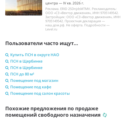
центра — IV кв. 2026 г.
Реклама. ERID 2SDnjdsMTMV. Рекламодатель:
ООО «СЗ «Вектор движения», ИНН 9705149542.
Застройщик: ООО «СЗ «Вектор движения», ИНН
9705149542. Проектная декларация —
наш.дом.рф. Не оферта. Подробности —
Level.ru
Пользователи часто ищут...
Купить ПСН в округе НАО
ПСН в Щербинке
ПСН в Щербинке
ПСН до 80 м²
Помещение под магазин
Помещение под кафе
Помещение под салон красоты
Похожие предложения по продаже
помещений свободного назначения