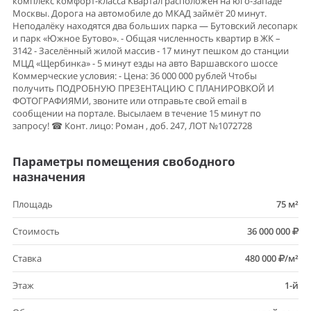
комплекс комфорт-класса Квартал расположен на юго-западе
Москвы. Дорога на автомобиле до МКАД займёт 20 минут.
Неподалёку находятся два больших парка — Бутовский лесопарк
и парк «Южное Бутово». - Общая численность квартир в ЖК –
3142 - Заселённый жилой массив - 17 минут пешком до станции
МЦД «Щербинка» - 5 минут езды на авто Варшавского шоссе
Коммерческие условия: - Цена: 36 000 000 рублей Чтобы
получить ПОДРОБНУЮ ПРЕЗЕНТАЦИЮ С ПЛАНИРОВКОЙ И
ФОТОГРАФИЯМИ, звоните или отправьте свой email в
сообщении на портале. Высылаем в течение 15 минут по
запросу! ☎ Конт. лицо: Роман , доб. 247, ЛОТ №1072728
Параметры помещения свободного
назначения
Площадь
75 м²
Стоимость
36 000 000
Ставка
480 000
/м²
Этаж
1-й