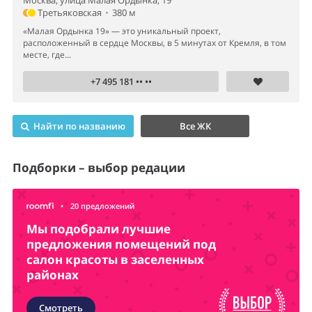
Москва, улица Малая Ордынка, 19
Третьяковская
•
380 м
«Малая Ордынка 19» — это уникальный проект,
расположенный в сердце Москвы, в 5 минутах от Кремля, в том
месте, где...
+7 495 181 •• ••
Найти по названию
Все ЖК
Подборки – выбор редации
•
20 предложений
Мы подобрали лучшие
предложения помещений под
салон красоты в заселенных
районах
Смотреть