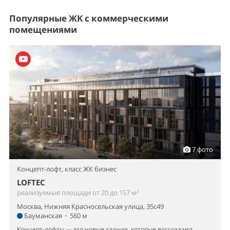
Популярные ЖК с коммерческими
помещениями
7 фото
Концепт-лофт,
класс ЖК бизнес
LOFTEC
реализуемые площади от 20 до 157 м²
Москва, Нижняя Красносельская улица, 35с49
Бауманская
•
560 м
Концепт-лофты — это новые здания, которые воссоздают