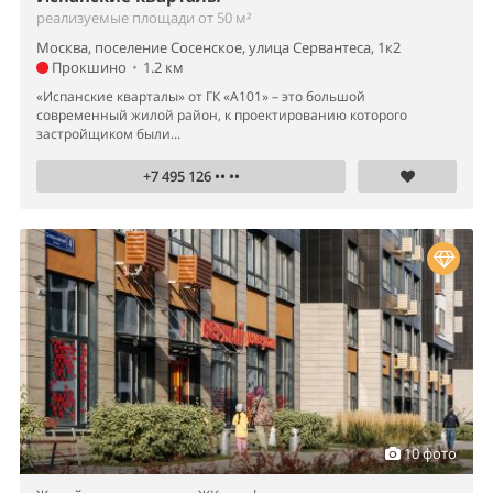
реализуемые площади от 50 м²
Москва, поселение Сосенское, улица Сервантеса, 1к2
Прокшино
•
1.2 км
«Испанские кварталы» от ГК «А101» – это большой
современный жилой район, к проектированию которого
застройщиком были...
+7 495 126 •• ••
10 фото