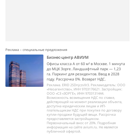
Реклама – специальные предложения
Бизнес-центр АВИУМ
Офисы класса А от 60 м² в Москве. 1 минута
до МЦК Зорге. Ландшафтный парк — 1,23
га. Паркинг для резидентов. Ввод в 2028
году. Рассрочка 0%. Возврат НДС.
Реклама. ERID 2SDnjczvXr3. Рекламодатель: ООО
«Неоагентство», ИНН 9703176621. Застройщик:
ООО «СЗ «ЗОРГЕ», ИНН 9703131444.
Возможность возмещения НДС по ставке,
действующей на момент реализации объекта,
доступна юридическим лицам и ИП-
плательщикам НДС при покупке по договору
купли-продажи будущей вещи. Рассрочка
предоставляется застройщиком.
Первоначальный внос от 20%. Подробная
информация на сайте avium.ru. Не является
публичной офертой.