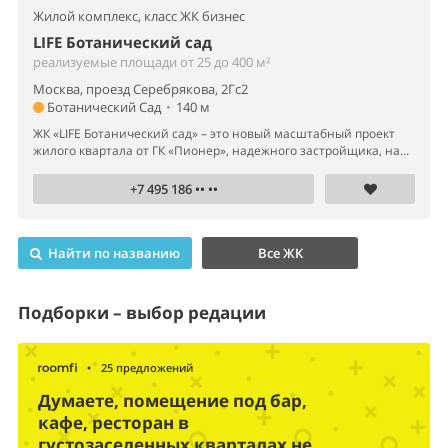
Жилой комплекс,
класс ЖК бизнес
LIFE Ботанический сад
реализуемые площади от 25 до 400 м²
Москва, проезд Серебрякова, 2Гс2
Ботанический Сад
•
140 м
ЖК «LIFE Ботанический сад» – это новый масштабный проект
жилого квартала от ГК «Пионер», надежного застройщика, на...
+7 495 186 •• ••
Найти по названию
Все ЖК
Подборки – выбор редации
•
25 предложений
Думаете, помещение под бар,
кафе, ресторан в
густозаселенных кварталах не