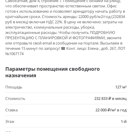
Самокатная, дом 4, строение 7. Помещение с окнами на улицу,
что обеспечивает пространство естественным светом. Офис
готов к использованию и позволяет арендатору начать работу в
кратчайшие сроки. Стоимость аренды: 22000 руб/м2/год (232834
руб в месяц) включая НДС 22%. В цену не включено: затраты на
электричество, коммунальные расходы, уборка,
эксплуатационные расходы. Чтобы получить ПОДРОБНУЮ
ПРЕЗЕНТАЦИЮ С ПЛАНИРОВКОЙ И ФОТОГРАФИЯМИ, звоните
или отправьте свой email в сообщении на портале. Высылаем в
течение 15 минут по запросу! ☎ Конт. лицо: Елена , доб. 267, ЛОТ
№1067174
Параметры помещения свободного
назначения
Площадь
127 м²
Стоимость
232 833
в месяц
Ставка
22 000
/м² в год
Этаж
1-й