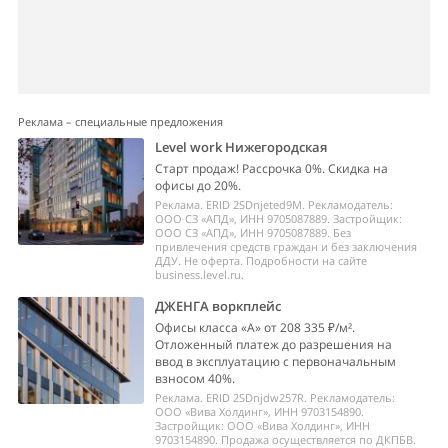
Реклама – специальные предложения
Level work Нижегородская
Старт продаж! Рассрочка 0%. Скидка на
офисы до 20%.
Реклама. ERID 2SDnjeted9M. Рекламодатель:
ООО СЗ «АПД», ИНН 9705087889. Застройщик:
ООО СЗ «АПД», ИНН 9705087889. Без
привлечения средств граждан и без заключения
ДДУ. Не оферта. Подробности на сайте
business.level.ru.
ДЖЕНГА воркплейс
Офисы класса «А» от 208 335 ₽/м².
Отложенный платеж до разрешения на
ввод в эксплуатацию с первоначальным
взносом 40%.
Реклама. ERID 2SDnjdw257R. Рекламодатель:
ООО «Вива Холдинг», ИНН 9703154890.
Застройщик: ООО «Вива Холдинг», ИНН
9703154890. Продажа осуществляется по ДКПБВ.