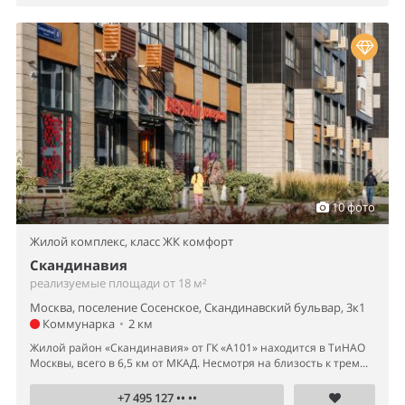
10 фото
Жилой комплекс,
класс ЖК комфорт
Скандинавия
реализуемые площади от 18 м²
Москва, поселение Сосенское, Скандинавский бульвар, 3к1
Коммунарка
•
2 км
Жилой район «Скандинавия» от ГК «А101» находится в ТиНАО
Москвы, всего в 6,5 км от МКАД. Несмотря на близость к трем...
+7 495 127 •• ••