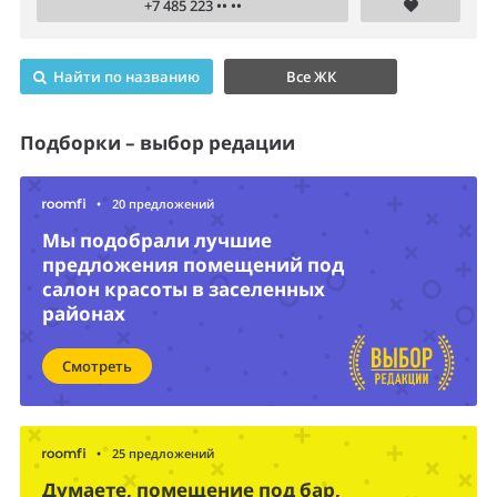
+7 485 223 •• ••
Найти по названию
Все ЖК
Подборки – выбор редации
•
20 предложений
Мы подобрали лучшие
предложения помещений под
салон красоты в заселенных
районах
Смотреть
•
25 предложений
Думаете, помещение под бар,