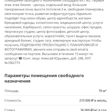
помещение свободного назначения площадью 69.7 м2. Первый
этаж этаж бизнес - центра, отдельный вход, большие
панорамные окна, высота потолков 3 м, свободная планировка,
своя мокрая точка, развитая инфраструктура. Идеально
подойдёт под салон обуви, центр единоборств, магазин
брендовой одежды, косметологию, медицинский центр, услуги
населению, барбершоп, салон красоты, шоурум, офис продаж,
творческую студию, центр фотографии, детский центр,
образовательные услуги, маркетплейс, пункт выдачи заказов,
арендный бизнес, студию тату, ювелирную мастерскую Чтобы
получить ПОДРОБНУЮ ПРЕЗЕНТАЦИЮ С ПЛАНИРОВКОЙ И
ФОТОГРАФИЯМИ, звоните или отправьте свой email в
сообщении на портале. Высылаем в течение 15 минут по
запросу! ☎ Конт. лицо: Алексей Юрьевич, доб. 248, ЛОТ
№1062773
Параметры помещения свободного
назначения
Площадь
70 м²
Стоимость
210 000
в месяц
Ставка
36 000
/м² в год