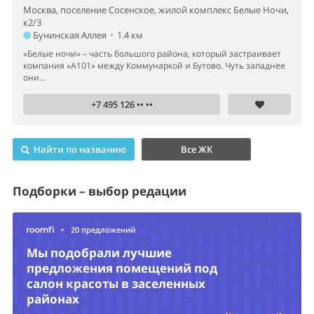
Москва, поселение Сосенское, жилой комплекс Белые Ночи,
к2/3
Бунинская Аллея
•
1.4 км
«Белые ночи» – часть большого района, который застраивает
компания «А101» между Коммунаркой и Бутово. Чуть западнее
они...
+7 495 126 •• ••
Найти по названию
Все ЖК
Подборки – выбор редации
•
20 предложений
Мы подобрали лучшие
предложения помещений под
салон красоты в заселенных
районах