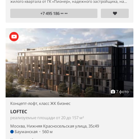
жилого квартала от ГК «Пионер», надежного застройщика, на...
+7 495 186 •• ••
7 фото
Концепт-лофт,
класс ЖК бизнес
LOFTEC
реализуемые площади от 20 до 157 м²
Москва, Нижняя Красносельская улица, 35с49
Бауманская
•
560 м