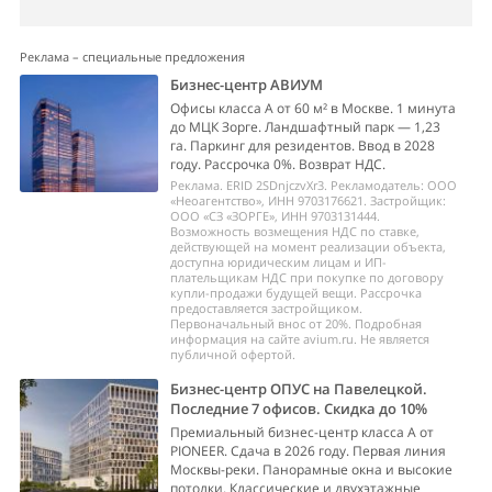
Реклама – специальные предложения
Бизнес-центр АВИУМ
Офисы класса А от 60 м² в Москве. 1 минута
до МЦК Зорге. Ландшафтный парк — 1,23
га. Паркинг для резидентов. Ввод в 2028
году. Рассрочка 0%. Возврат НДС.
Реклама. ERID 2SDnjczvXr3. Рекламодатель: ООО
«Неоагентство», ИНН 9703176621. Застройщик:
ООО «СЗ «ЗОРГЕ», ИНН 9703131444.
Возможность возмещения НДС по ставке,
действующей на момент реализации объекта,
доступна юридическим лицам и ИП-
плательщикам НДС при покупке по договору
купли-продажи будущей вещи. Рассрочка
предоставляется застройщиком.
Первоначальный внос от 20%. Подробная
информация на сайте avium.ru. Не является
публичной офертой.
Бизнес-центр ОПУС на Павелецкой.
Последние 7 офисов. Скидка до 10%
Премиальный бизнес-центр класса А от
PIONEER. Сдача в 2026 году. Первая линия
Москвы-реки. Панорамные окна и высокие
потолки. Классические и двухэтажные