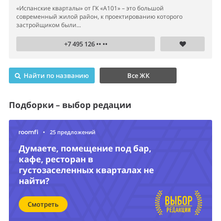
«Испанские кварталы» от ГК «А101» – это большой
современный жилой район, к проектированию которого
застройщиком были...
+7 495 126 •• ••
Найти по названию
Все ЖК
Подборки – выбор редации
•
25 предложений
Думаете, помещение под бар,
кафе, ресторан в
густозаселенных кварталах не
найти?
Смотреть