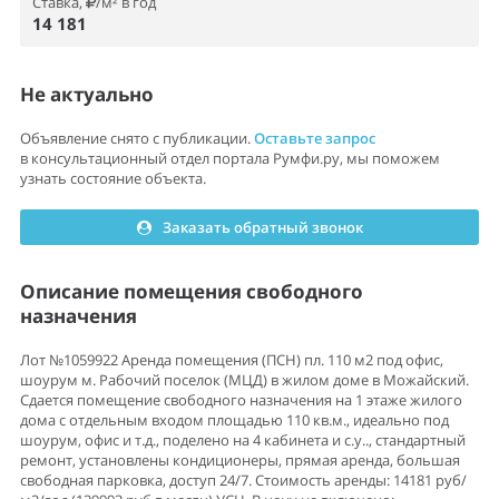
Ставка,
/м² в год
14 181
Не актуально
Объявление снято с публикации.
Оставьте запрос
в консультационный отдел портала Румфи.ру, мы поможем
узнать состояние объекта.
Заказать обратный звонок
Описание помещения свободного
назначения
Лот №1059922 Аренда помещения (ПСН) пл. 110 м2 под офис,
шоурум м. Рабочий поселок (МЦД) в жилом доме в Можайский.
Сдается помещение свободного назначения на 1 этаже жилого
дома с отдельным входом площадью 110 кв.м., идеально под
шоурум, офис и т.д., поделено на 4 кабинета и с.у.., стандартный
ремонт, установлены кондиционеры, прямая аренда, большая
свободная парковка, доступ 24/7. Стоимость аренды: 14181 руб/