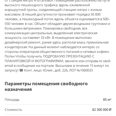
от станции метро «Потапово». Помещение расположено на пути
высокого пешеходного трафика, вдоль оживленной
маршрутной тропы, соединяющей станцию метро с жилым
массивом. В пешей доступности проживает порядка 50 000
человек, а пешеходный поток вдоль объекта оценивается в 500–
550 человек в час. Объект обладает двумя входными группами и
большими витринами. Планировка свободная, все
коммуникации центральные, выделенная электрическая
мощность составляет 33 кВт. В помещении выполнен
дизайнерский ремонт, ранее здесь располагалась премиальная
кондитерская. На данный момент наблюдается интерес со
стороны операторов общественного питания и сетевых кофеен.
Потен Чтобы получить ПОДРОБНУЮ ПРЕЗЕНТАЦИЮ С
ПЛАНИРОВКОЙ И ФОТОГРАФИЯМИ, звоните или отправьте свой
email в сообщении на портале. Высылаем в течение 15 минут по
запросу! ☎ Конт. лицо: Юлия , доб. 226, ЛОТ №1060033
Параметры помещения свободного
назначения
Площадь
85 м²
Стоимость
82 300 000