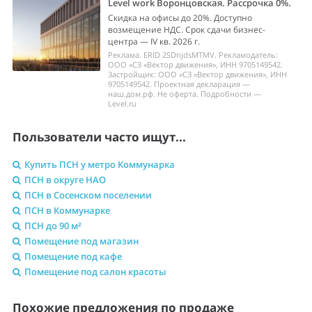
Level work Воронцовская. Рассрочка 0%.
Скидка на офисы до 20%. Доступно
возмещение НДС. Срок сдачи бизнес-
центра — IV кв. 2026 г.
Реклама. ERID 2SDnjdsMTMV. Рекламодатель:
ООО «СЗ «Вектор движения», ИНН 9705149542.
Застройщик: ООО «СЗ «Вектор движения», ИНН
9705149542. Проектная декларация —
наш.дом.рф. Не оферта. Подробности —
Level.ru
Пользователи часто ищут...
Купить ПСН у метро Коммунарка
ПСН в округе НАО
ПСН в Сосенском поселении
ПСН в Коммунарке
ПСН до 90 м²
Помещение под магазин
Помещение под кафе
Помещение под салон красоты
Похожие предложения по продаже