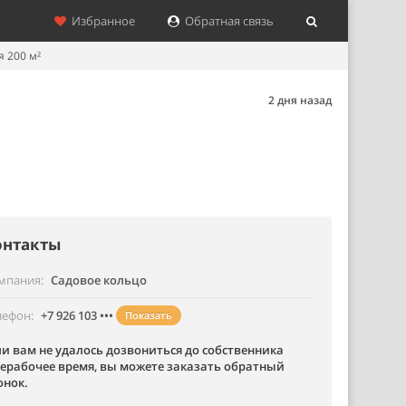
Избранное
Обратная связь
 200 м²
2 дня назад
онтакты
мпания
Садовое кольцо
лефон
+7 926 103 •••
Показать
ли вам не удалось дозвониться до собственника
нерабочее время, вы можете заказать обратный
онок.