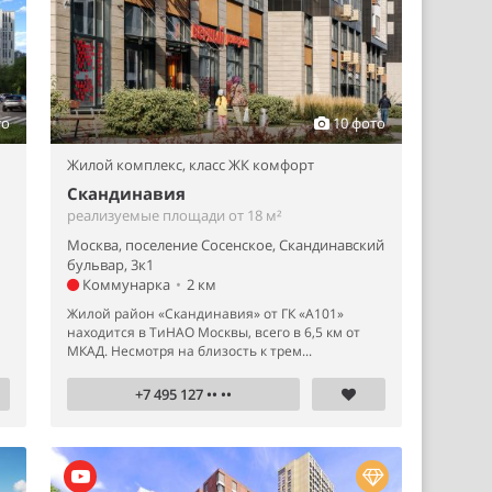
то
10 фото
Жилой комплекс,
класс ЖК комфорт
Скандинавия
реализуемые площади от 18 м²
Москва, поселение Сосенское, Скандинавский
бульвар, 3к1
Коммунарка
•
2 км
Жилой район «Скандинавия» от ГК «А101»
находится в ТиНАО Москвы, всего в 6,5 км от
МКАД. Несмотря на близость к трем...
+7 495 127 •• ••