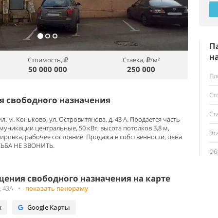
П
н
Стоимость,
Ставка,
/м²
50 000 000
250 000
Пл
Ст
 свободного назначения
Ст
 м. Коньково, ул. Островитянова, д. 43 А. Продается часть
оммуникации центральные, 50 кВт, высота потолков 3,8 м,
Эт
ировка, рабочее состояние. Продажа в собственности, цена
СЬБА НЕ ЗВОНИТЬ.
Об
ения свободного назначения на карте
 43А
•
показать панораму
х
Google Карты