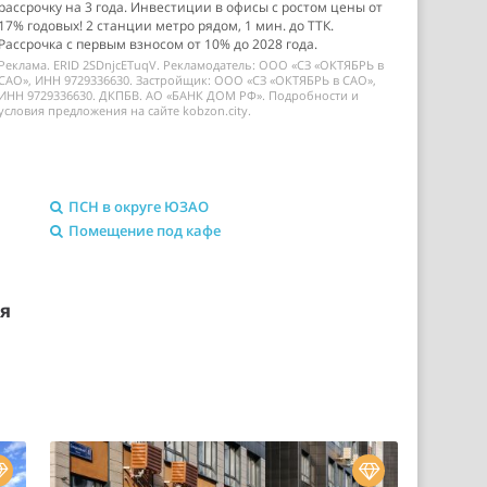
рассрочку на 3 года. Инвестиции в офисы с ростом цены от
17% годовых! 2 станции метро рядом, 1 мин. до ТТК.
Рассрочка с первым взносом от 10% до 2028 года.
Реклама. ERID 2SDnjcETuqV. Рекламодатель: ООО «СЗ «ОКТЯБРЬ в
САО», ИНН 9729336630. Застройщик: ООО «СЗ «ОКТЯБРЬ в САО»,
ИНН 9729336630. ДКПБВ. АО «БАНК ДОМ РФ». Подробности и
условия предложения на сайте kobzon.city.
ПСН в округе ЮЗАО
Помещение под кафе
ия