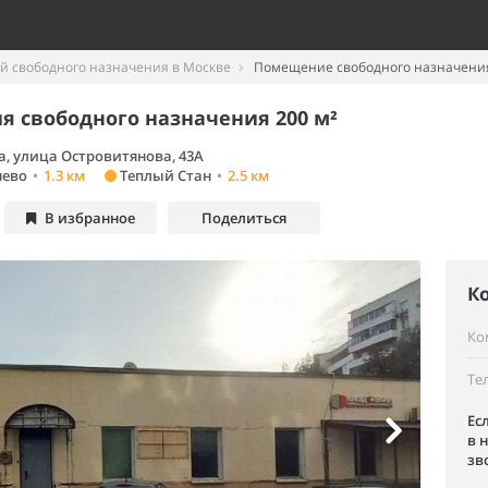
 свободного назначения в Москве
Помещение свободного назначения
 свободного назначения 200 м²
а, улица Островитянова, 43А
яево
•
1.3 км
Теплый Стан
•
2.5 км
В избранное
Поделиться
К
Ко
Те
Ес
в 
зв