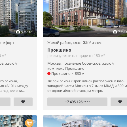
9 фото
7 фо
 комфорт
Жилой район,
класс ЖК бизнес
Прокшино
 м²
реализуемые площади от 180 м²
ое, жилой
Москва, поселение Сосенское, жилой
комплекс Прокшино
Прокшино
•
830 м
го района,
Жилой район «Прокшино» расположен в юго-
ия «А101» между
западной части Москвы в 7 км от МКАД и 500 м
ападнее они...
от одноимённой станции метро.
+7 495 126 •• ••