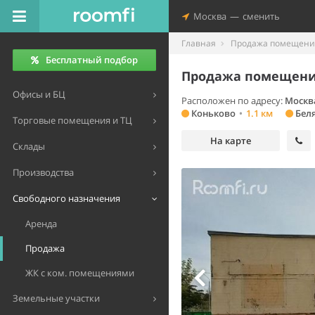
Москва
—
сменить
Главная
Продажа помещений
Бесплатный подбор
Продажа помещения
Офисы и БЦ
Расположен по адресу:
Москв
Коньково
•
1.1 км
Бел
Торговые помещения и ТЦ
На карте
Склады
Производства
Свободного назначения
Аренда
Продажа
ЖК с ком. помещениями
Земельные участки