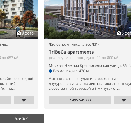
9 фото
5 фо
знес
Жилой комплекс,
класс ЖК -
TriBeCa apartments
 до 657 м²
реализуемые площади от 11 до 800 м²
Москва, Нижняя Красносельская улица, 35с4
Бауманская
•
470 м
вский» – очередной
Уютная светлая студия или роскошные
компаний
двухуровневые апартаменты, а может пентхау
ся на...
с собственной террасой в 3 минутах от...
+7 495 545 •• ••
Все ЖК