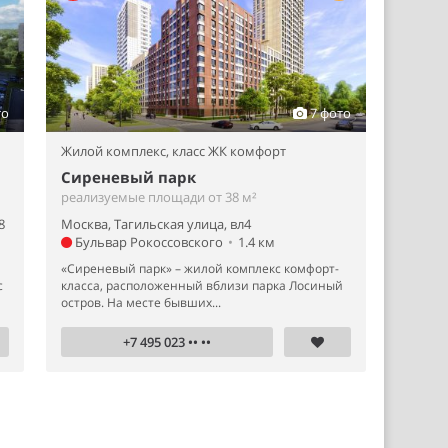
то
7 фото
Жилой комплекс,
класс ЖК комфорт
Сиреневый парк
реализуемые площади от 38 м²
8
Москва, Тагильская улица, вл4
Бульвар Рокоссовского
•
1.4 км
«Сиреневый парк» – жилой комплекс комфорт-
с
класса, расположенный вблизи парка Лосиный
остров. На месте бывших...
+7 495 023 •• ••