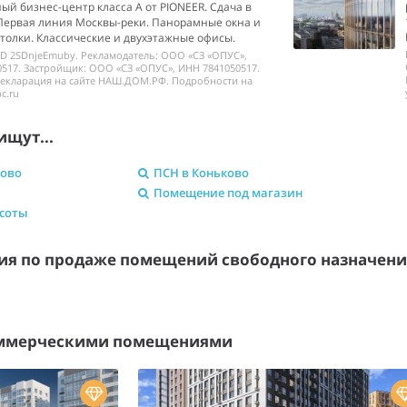
й бизнес-центр класса А от PIONEER. Сдача в
 Первая линия Москвы-реки. Панорамные окна и
толки. Классические и двухэтажные офисы.
ID 2SDnjeEmuby. Рекламодатель: ООО «СЗ «ОПУС»,
517. Застройщик: ООО «СЗ «ОПУС», ИНН 7841050517.
декларация на сайте НАШ.ДОМ.РФ. Подробности на
c.ru
ищут...
ково
ПСН в Коньково
Помещение под магазин
асоты
я по продаже помещений свободного назначен
оммерческими помещениями