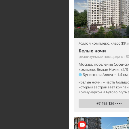
Жилой комплекс,
класс ЖК
Белые ночи
реализуемые площади от 80
Москва, поселение Сосенск
комплекс Белые Ночи, к2/3
Бунинская Аллея
•
1.4 км
«Белые ночи» – часть большо
который застраивает компан
Коммунаркой и Бутово. Чуть з
+7 495 126 •• ••