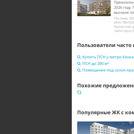
Премиальны
2026 году.
высокие по
Реклама. ER
ИНН 7841050
Проектная 
сайте opus-b
Пользователи часто 
Купить ПСН у метро Конь
ПСН до 200 м²
Помещение под салон кр
Похожие предложени
Популярные ЖК с к