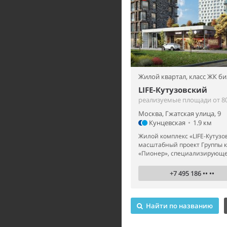
Жилой квартал,
класс ЖК би
LIFE-Кутузовский
реализуемые площади от 80
Москва, Гжатская улица, 9
Кунцевская
•
1.9 км
Жилой комплекс «LIFE-Кутузо
масштабный проект Группы 
«Пионер», специализирующей
+7 495 186 •• ••
Найти по названию