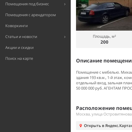
Помещения под бизнес
Помещения с арендатором
Коворкинги
Площадь, м²
Статьи и новости
200
Акции и скидки
Поиск на карте
Описание помещения
Помещение с мебелью. Михаил.
здания 193 кв.м., 1-й этаж, к
отдельный вход, зальная план
50 000 000 руб. АГЕНТАМ ПРО
Расположение помещ
Москва, улица Островитянова,
Открыть в Яндекс.Карта