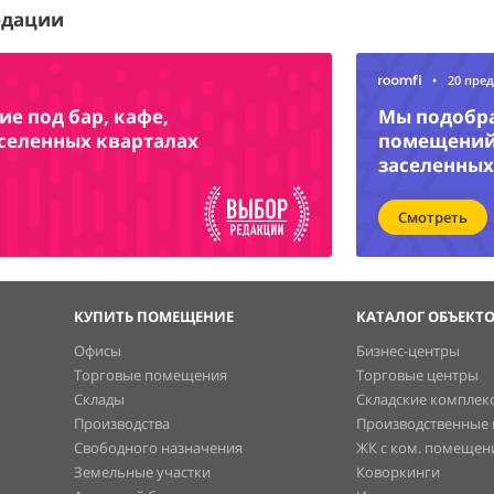
едации
•
20 пре
е под бар, кафе,
Мы подобр
аселенных кварталах
помещений 
заселенных
Смотреть
КУПИТЬ ПОМЕЩЕНИЕ
КАТАЛОГ ОБЪЕКТ
Офисы
Бизнес-центры
Торговые помещения
Торговые центры
Склады
Складские комплек
Производства
Производственные
Свободного назначения
ЖК с ком. помеще
Земельные участки
Коворкинги