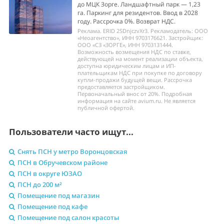
до МЦК Зорге. Ландшафтный парк — 1,23
га. Паркинг для резидентов. Ввод в 2028
году. Рассрочка 0%. Возврат НДС.
Реклама. ERID 2SDnjczvXr3. Рекламодатель: ООО
«Неоагентство», ИНН 9703176621. Застройщик:
ООО «СЗ «ЗОРГЕ», ИНН 9703131444.
Возможность возмещения НДС по ставке,
действующей на момент реализации объекта,
доступна юридическим лицам и ИП-
плательщикам НДС при покупке по договору
купли-продажи будущей вещи. Рассрочка
предоставляется застройщиком.
Первоначальный внос от 20%. Подробная
информация на сайте avium.ru. Не является
публичной офертой.
Пользователи часто ищут...
Снять ПСН у метро Воронцовская
ПСН в Обручевском районе
ПСН в округе ЮЗАО
ПСН до 200 м²
Помещение под магазин
Помещение под кафе
Помещение под салон красоты