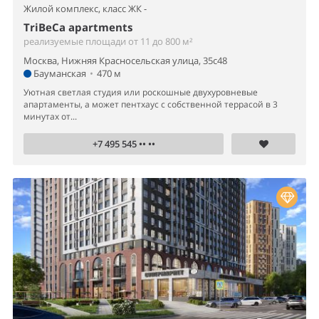
Жилой комплекс,
класс ЖК -
TriBeCa apartments
реализуемые площади от 11 до 800 м²
Москва, Нижняя Красносельская улица, 35с48
Бауманская
•
470 м
Уютная светлая студия или роскошные двухуровневые
апартаменты, а может пентхаус с собственной террасой в 3
минутах от...
+7 495 545 •• ••