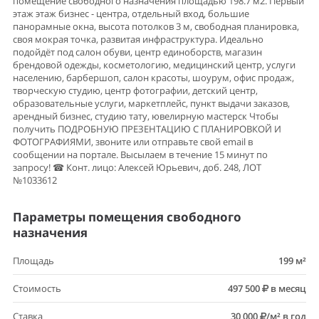
помещение свободного назначения площадью 198.7 м2. Первый
этаж этаж бизнес - центра, отдельный вход, большие
панорамные окна, высота потолков 3 м, свободная планировка,
своя мокрая точка, развитая инфраструктура. Идеально
подойдёт под салон обуви, центр единоборств, магазин
брендовой одежды, косметологию, медицинский центр, услуги
населению, барбершоп, салон красоты, шоурум, офис продаж,
творческую студию, центр фотографии, детский центр,
образовательные услуги, маркетплейс, пункт выдачи заказов,
арендный бизнес, студию тату, ювелирную мастерск Чтобы
получить ПОДРОБНУЮ ПРЕЗЕНТАЦИЮ С ПЛАНИРОВКОЙ И
ФОТОГРАФИЯМИ, звоните или отправьте свой email в
сообщении на портале. Высылаем в течение 15 минут по
запросу! ☎ Конт. лицо: Алексей Юрьевич, доб. 248, ЛОТ
№1033612
Параметры помещения свободного
назначения
Площадь
199 м²
Стоимость
497 500
в месяц
Ставка
30 000
/м² в год