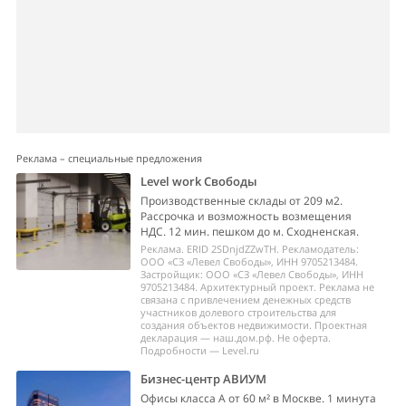
Реклама – специальные предложения
Level work Свободы
Производственные склады от 209 м2.
Рассрочка и возможность возмещения
НДС. 12 мин. пешком до м. Сходненская.
Реклама. ERID 2SDnjdZZwTH. Рекламодатель:
ООО «СЗ «Левел Свободы», ИНН 9705213484.
Застройщик: ООО «СЗ «Левел Свободы», ИНН
9705213484. Архитектурный проект. Реклама не
связана с привлечением денежных средств
участников долевого строительства для
создания объектов недвижимости. Проектная
декларация — наш.дом.рф. Не оферта.
Подробности — Level.ru
Бизнес-центр АВИУМ
Офисы класса А от 60 м² в Москве. 1 минута