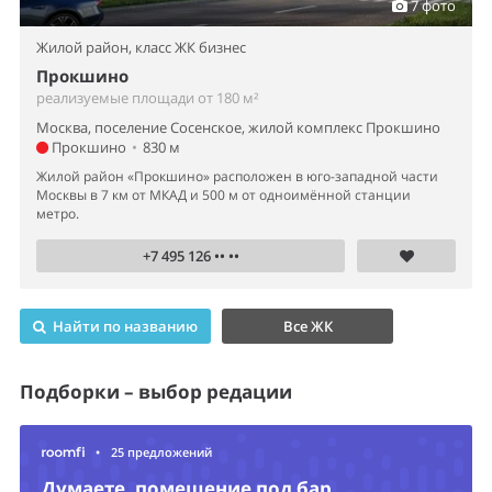
7 фото
Жилой район,
класс ЖК бизнес
Прокшино
реализуемые площади от 180 м²
Москва, поселение Сосенское, жилой комплекс Прокшино
Прокшино
•
830 м
Жилой район «Прокшино» расположен в юго-западной части
Москвы в 7 км от МКАД и 500 м от одноимённой станции
метро.
+7 495 126 •• ••
Найти по названию
Все ЖК
Подборки – выбор редации
•
25 предложений
Думаете, помещение под бар,