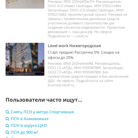
Реклама. ERID 2SDnjdZZwTH. Рекламодатель:
ООО «СЗ «Левел Свободы», ИНН 9705213484.
Застройщик: ООО «СЗ «Левел Свободы», ИНН
9705213484. Архитектурный проект. Реклама не
связана с привлечением денежных средств
участников долевого строительства для
создания объектов недвижимости. Проектная
декларация — наш.дом.рф. Не оферта.
Подробности — Level.ru
Level work Нижегородская
Старт продаж! Рассрочка 0%. Скидка на
офисы до 20%.
Реклама. ERID 2SDnjeted9M. Рекламодатель:
ООО СЗ «АПД», ИНН 9705087889. Застройщик:
ООО СЗ «АПД», ИНН 9705087889. Без
привлечения средств граждан и без заключения
ДДУ. Не оферта. Подробности на сайте
business.level.ru.
Пользователи часто ищут...
Снять ПСН у метро Спортивная
ПСН в Хамовниках
ПСН в округе ЦАО
ПСН до 900 м²