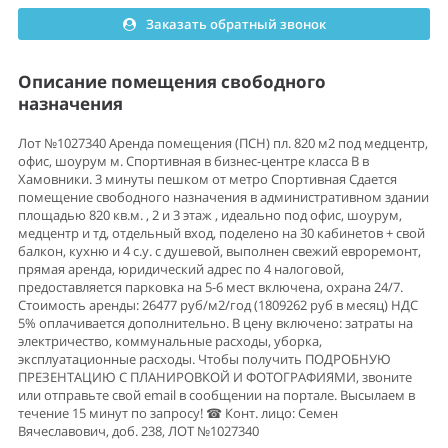
Заказать обратный звонок
Описание помещения свободного
назначения
Лот №1027340 Аренда помещения (ПСН) пл. 820 м2 под медцентр,
офис, шоурум м. Спортивная в бизнес-центре класса В в
Хамовники. 3 минуты пешком от метро Спортивная Сдается
помещение свободного назначения в административном здании
площадью 820 кв.м. , 2 и 3 этаж , идеально под офис, шоурум,
медцентр и тд, отдельный вход, поделено на 30 кабинетов + свой
балкон, кухню и 4 с.у. с душевой, выполнен свежий евроремонт,
прямая аренда, юридический адрес по 4 налоговой,
предоставляется парковка на 5-6 мест включена, охрана 24/7.
Стоимость аренды: 26477 руб/м2/год (1809262 руб в месяц) НДС
5% оплачивается дополнительно. В цену включено: затраты на
электричество, коммунальные расходы, уборка,
эксплуатационные расходы. Чтобы получить ПОДРОБНУЮ
ПРЕЗЕНТАЦИЮ С ПЛАНИРОВКОЙ И ФОТОГРАФИЯМИ, звоните
или отправьте свой email в сообщении на портале. Высылаем в
течение 15 минут по запросу! ☎ Конт. лицо: Семен
Вячеславович, доб. 238, ЛОТ №1027340