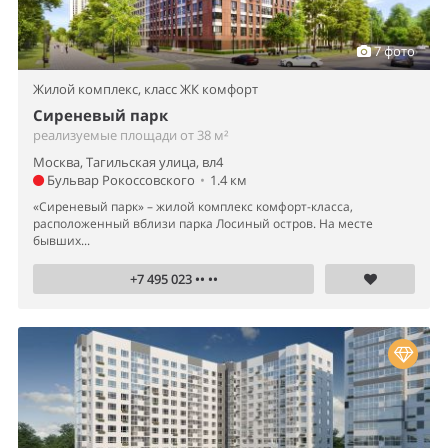
7 фото
Жилой комплекс,
класс ЖК комфорт
Сиреневый парк
реализуемые площади от 38 м²
Москва, Тагильская улица, вл4
Бульвар Рокоссовского
•
1.4 км
«Сиреневый парк» – жилой комплекс комфорт-класса,
расположенный вблизи парка Лосиный остров. На месте
бывших...
+7 495 023 •• ••