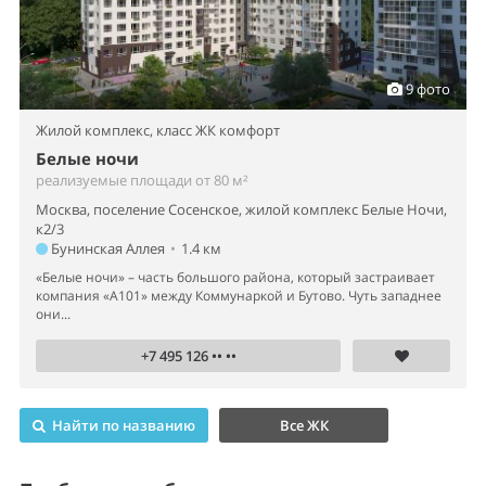
9 фото
Жилой комплекс,
класс ЖК комфорт
Белые ночи
реализуемые площади от 80 м²
Москва, поселение Сосенское, жилой комплекс Белые Ночи,
к2/3
Бунинская Аллея
•
1.4 км
«Белые ночи» – часть большого района, который застраивает
компания «А101» между Коммунаркой и Бутово. Чуть западнее
они...
+7 495 126 •• ••
Найти по названию
Все ЖК