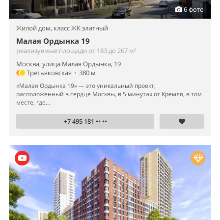
6 фото
Жилой дом,
класс ЖК элитный
Малая Ордынка 19
реализуемые площади от 183 до 267 м²
Москва, улица Малая Ордынка, 19
Третьяковская
•
380 м
«Малая Ордынка 19» — это уникальный проект,
расположенный в сердце Москвы, в 5 минутах от Кремля, в том
месте, где...
+7 495 181 •• ••