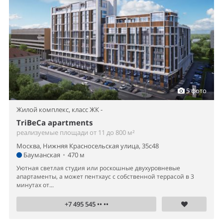
5 фото
Жилой комплекс,
класс ЖК -
TriBeCa apartments
реализуемые площади от 11 до 800 м²
Москва, Нижняя Красносельская улица, 35с48
Бауманская
•
470 м
Уютная светлая студия или роскошные двухуровневые
апартаменты, а может пентхаус с собственной террасой в 3
минутах от...
+7 495 545 •• ••