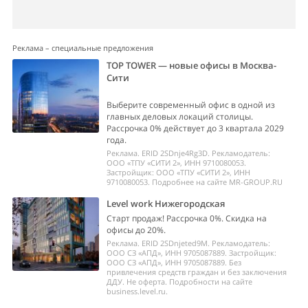
Реклама – специальные предложения
TOP TOWER — новые офисы в Москва-
Сити
Выберите современный офис в одной из
главных деловых локаций столицы.
Рассрочка 0% действует до 3 квартала 2029
года.
Реклама. ERID 2SDnje4Rg3D. Рекламодатель:
ООО «ТПУ «СИТИ 2», ИНН 9710080053.
Застройщик: ООО «ТПУ «СИТИ 2», ИНН
9710080053. Подробнее на сайте MR-GROUP.RU
Level work Нижегородская
Старт продаж! Рассрочка 0%. Скидка на
офисы до 20%.
Реклама. ERID 2SDnjeted9M. Рекламодатель:
ООО СЗ «АПД», ИНН 9705087889. Застройщик:
ООО СЗ «АПД», ИНН 9705087889. Без
привлечения средств граждан и без заключения
ДДУ. Не оферта. Подробности на сайте
business.level.ru.