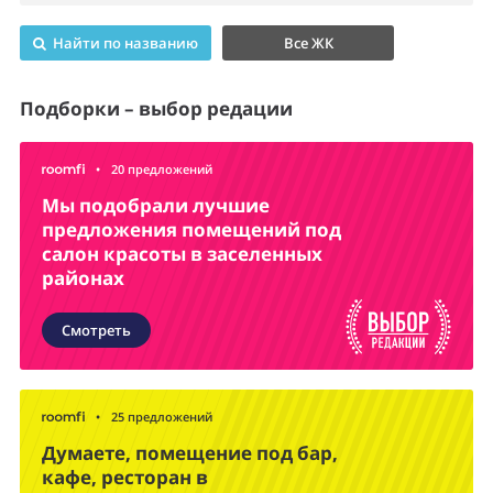
Найти по названию
Все ЖК
Подборки – выбор редации
•
20 предложений
Мы подобрали лучшие
предложения помещений под
салон красоты в заселенных
районах
Смотреть
•
25 предложений
Думаете, помещение под бар,
кафе, ресторан в