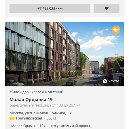
+7 495 023 •• ••
6 фото
Жилой дом,
класс ЖК элитный
Малая Ордынка 19
реализуемые площади от 183 до 267 м²
Москва, улица Малая Ордынка, 19
Третьяковская
•
380 м
«Малая Ордынка 19» — это уникальный проект,