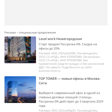
Реклама – специальные предложения
Level work Нижегородская
Старт продаж! Рассрочка 0%. Скидка на
офисы до 20%.
Реклама. ERID 2SDnjeted9M. Рекламодатель:
ООО СЗ «АПД», ИНН 9705087889. Застройщик:
ООО СЗ «АПД», ИНН 9705087889. Без
привлечения средств граждан и без заключения
ДДУ. Не оферта. Подробности на сайте
business.level.ru.
TOP TOWER — новые офисы в Москва-
Сити
Выберите современный офис в одной из
главных деловых локаций столицы.
Рассрочка 0% действует до 3 квартала 2029
года.
Реклама. ERID 2SDnje4Rg3D. Рекламодатель: