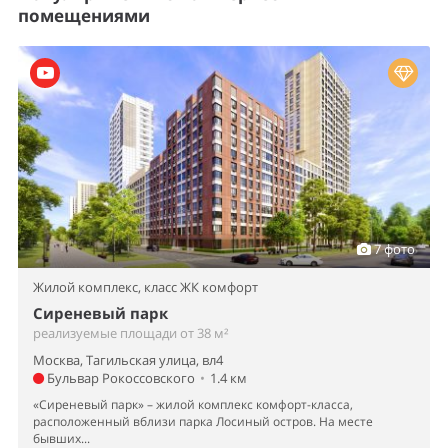
помещениями
7 фото
Жилой комплекс,
класс ЖК комфорт
Сиреневый парк
реализуемые площади от 38 м²
Москва, Тагильская улица, вл4
Бульвар Рокоссовского
•
1.4 км
«Сиреневый парк» – жилой комплекс комфорт-класса,
расположенный вблизи парка Лосиный остров. На месте
бывших...