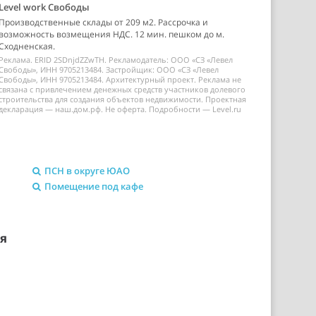
Level work Свободы
Производственные склады от 209 м2. Рассрочка и
возможность возмещения НДС. 12 мин. пешком до м.
Сходненская.
Реклама. ERID 2SDnjdZZwTH. Рекламодатель: ООО «СЗ «Левел
Свободы», ИНН 9705213484. Застройщик: ООО «СЗ «Левел
Свободы», ИНН 9705213484. Архитектурный проект. Реклама не
связана с привлечением денежных средств участников долевого
строительства для создания объектов недвижимости. Проектная
декларация — наш.дом.рф. Не оферта. Подробности — Level.ru
ПСН в округе ЮАО
Помещение под кафе
ия