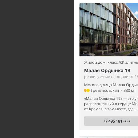
Жилой дом,
класс ЖК элитн
Малая Ордынка 19
реализуемые площади от 18
Москва, улица Малая Ордын
Третьяковская
•
380 м
«Малая Ордынка 19» — это у
расположенный в сердце Мос
от Кремля, в том месте, где...
+7 495 181 •• ••