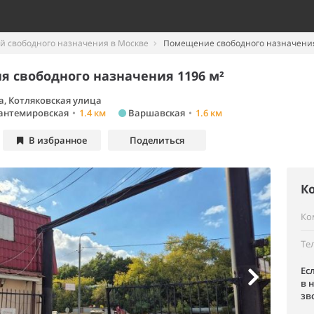
 свободного назначения в Москве
Помещение свободного назначения
 свободного назначения 1196 м²
а, Котляковская улица
антемировская
•
1.4 км
Варшавская
•
1.6 км
В избранное
Поделиться
К
Ко
Те
Ес
в 
зв