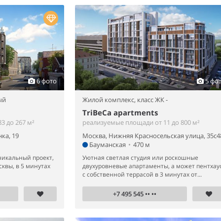
6 фото
5 фо
ый
Жилой комплекс,
класс ЖК -
TriBeCa apartments
3 до 267 м²
реализуемые площади от 11 до 800 м²
ка, 19
Москва, Нижняя Красносельская улица, 35с4
Бауманская
•
470 м
никальный проект,
Уютная светлая студия или роскошные
квы, в 5 минутах
двухуровневые апартаменты, а может пентхау
с собственной террасой в 3 минутах от...
+7 495 545 •• ••