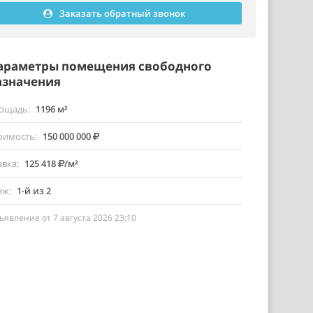
Заказать обратный звонок
араметры помещения свободного
азначения
ощадь
1196 м²
оимость
150 000 000
авка
125 418
/м²
аж
1-й из 2
ъявление от 7 августа 2026 23:10