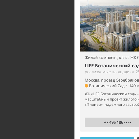
Жилой комплекс,
класс ЖК 
LIFE Ботанический са
реализуемые площади от 25
Москва, проезд Серебрякова
Ботанический Сад
•
140 
ЖК «LIFE Ботанический сад» 
масштабный проект жилого к
«Пионер», надежного застрой
+7 495 186 •• ••