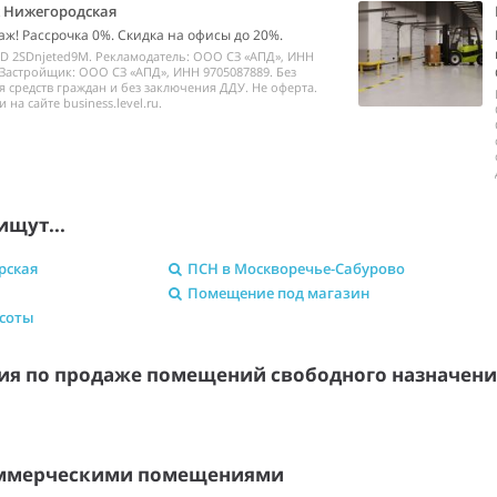
k Нижегородская
аж! Рассрочка 0%. Скидка на офисы до 20%.
ID 2SDnjeted9M. Рекламодатель: ООО СЗ «АПД», ИНН
 Застройщик: ООО СЗ «АПД», ИНН 9705087889. Без
 средств граждан и без заключения ДДУ. Не оферта.
на сайте business.level.ru.
ищут...
рская
ПСН в Москворечье-Сабурово
Помещение под магазин
асоты
я по продаже помещений свободного назначен
оммерческими помещениями