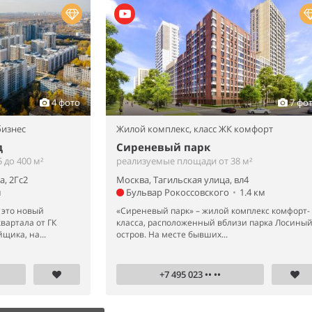
4 фото
7 фо
бизнес
Жилой комплекс,
класс ЖК комфорт
д
Сиреневый парк
 до 400 м²
реализуемые площади от 38 м²
, 2Гс2
Москва, Тагильская улица, вл4
м
Бульвар Рокоссовского
•
1.4 км
– это новый
«Сиреневый парк» – жилой комплекс комфорт-
вартала от ГК
класса, расположенный вблизи парка Лосины
щика, на...
остров. На месте бывших...
+7 495 023 •• ••