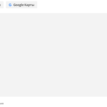
х
Google Карты
ния