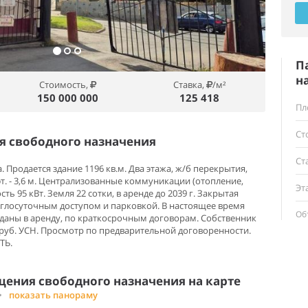
П
н
Стоимость,
Ставка,
/м²
150 000 000
125 418
Пл
Ст
 свободного назначения
Ст
Продается здание 1196 кв.м. Два этажа, ж/б перекрытия,
 2 эт. - 3,6 м. Централизованные коммуникации (отопление,
Эт
ть 95 кВт. Земля 22 сотки, в аренде до 2039 г. Закрытая
углосуточным доступом и парковкой. В настоящее время
Об
сданы в аренду, по краткосрочным договорам. Собственник
 руб. УСН. Просмотр по предварительной договоренности.
ТЬ.
ения свободного назначения на карте
•
показать панораму