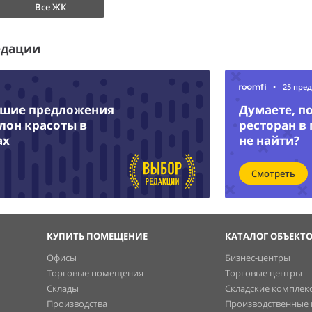
Все ЖК
едации
•
25 пре
чшие предложения
Думаете, п
лон красоты в
ресторан в
ах
не найти?
Смотреть
КУПИТЬ ПОМЕЩЕНИЕ
КАТАЛОГ ОБЪЕКТ
Офисы
Бизнес-центры
Торговые помещения
Торговые центры
Склады
Складские комплек
Производства
Производственные