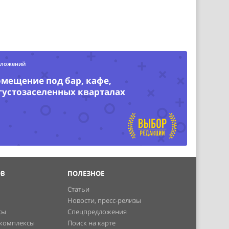
дложений
омещение под бар, кафе,
 густозаселенных кварталах
ОВ
ПОЛЕЗНОЕ
Статьи
Новости, пресс-релизы
сы
Спецпредложения
 комплексы
Поиск на карте