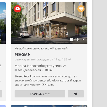
то
4 фото
Жилой комплекс,
класс ЖК элитный
РЕНОМЭ
реализуемые площади от 41 до 133 м²
8
Москва, Новослободская улица, 24
Менделеевская
•
180 м
Street Retail располагается в элитном доме с
с
уникальной концепцией: «Дом, который дарит
время для жизни». Жители...
+7 495 477 •• ••