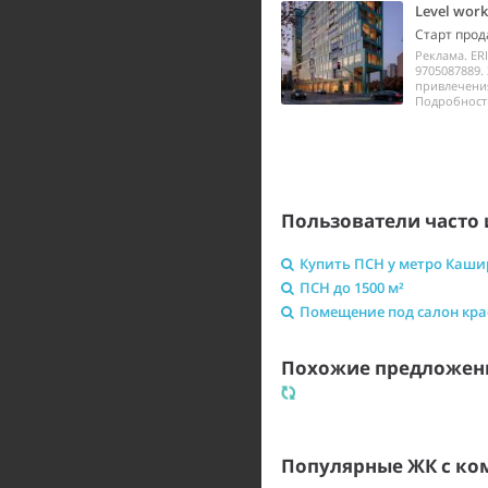
Level wor
Старт прод
Реклама. ER
9705087889.
привлечения
Подробности 
Пользователи часто 
Купить ПСН у метро Каши
ПСН до 1500 м²
Помещение под салон кр
Похожие предложени
Популярные ЖК с к