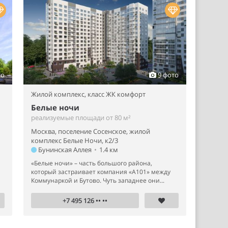
то
9 фото
Жилой комплекс,
класс ЖК комфорт
Белые ночи
реализуемые площади от 80 м²
Москва, поселение Сосенское, жилой
комплекс Белые Ночи, к2/3
Бунинская Аллея
•
1.4 км
й
«Белые ночи» – часть большого района,
который застраивает компания «А101» между
Коммунаркой и Бутово. Чуть западнее они...
+7 495 126 •• ••