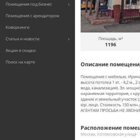
Помещения под бизнес
Помещения с арендатором
Коворкинги
Площадь, м²
Статьи и новости
1196
Акции и скидки
Поиск на карте
Описание помещения
Помещение с мебелью. Ирина. 
высота потолка 1 эт. - 4,2 м.,
вода, канализация). Эл. мощнос
охраняемая территория, с кр
здание и земельный участок 
юр. лицо. Стоимость 150 млн.
АГЕНТАМ ПРОСЬБА НЕ ЗВОНИ
Расположение помещ
Москва, Котляковская улица