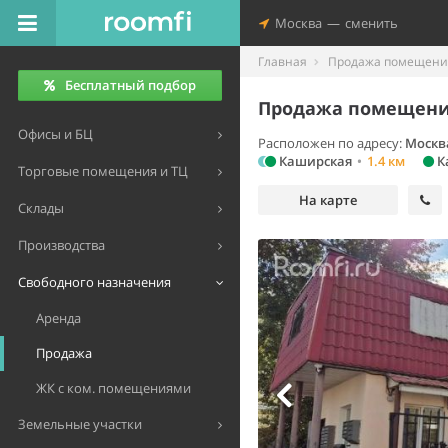
Москва
—
сменить
Главная
Продажа помещений
Бесплатный подбор
Продажа помещения
Офисы и БЦ
Расположен по адресу:
Москв
Каширская
•
1.4 км
К
Торговые помещения и ТЦ
На карте
Склады
Производства
Свободного назначения
Аренда
Продажа
ЖК с ком. помещениями
Земельные участки