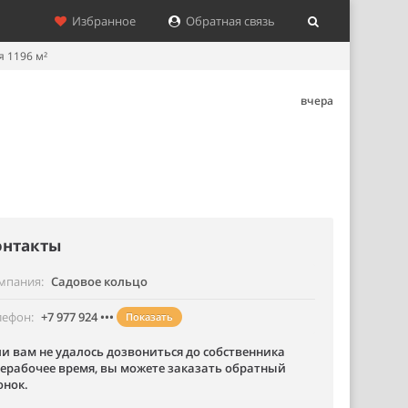
Избранное
Обратная связь
 1196 м²
вчера
онтакты
мпания
Садовое кольцо
лефон
+7 977 924 •••
Показать
ли вам не удалось дозвониться до собственника
нерабочее время, вы можете заказать обратный
онок.