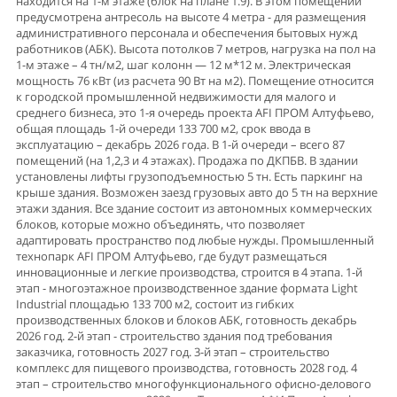
находится на 1-м этаже (блок на плане 1.9). В этом помещении
предусмотрена антресоль на высоте 4 метра - для размещения
административного персонала и обеспечения бытовых нужд
работников (АБК). Высота потолков 7 метров, нагрузка на пол на
1-м этаже – 4 тн/м2, шаг колонн — 12 м*12 м. Электрическая
мощность 76 кВт (из расчета 90 Вт на м2). Помещение относится
к городской промышленной недвижимости для малого и
среднего бизнеса, это 1-я очередь проекта AFI ПРОМ Алтуфьево,
общая площадь 1-й очереди 133 700 м2, срок ввода в
эксплуатацию – декабрь 2026 года. В 1-й очереди – всего 87
помещений (на 1,2,3 и 4 этажах). Продажа по ДКПБВ. В здании
установлены лифты грузоподъемностью 5 тн. Есть паркинг на
крыше здания. Возможен заезд грузовых авто до 5 тн на верхние
этажи здания. Все здание состоит из автономных коммерческих
блоков, которые можно объединять, что позволяет
адаптировать пространство под любые нужды. Промышленный
технопарк AFI ПРОМ Алтуфьево, где будут размещаться
инновационные и легкие производства, строится в 4 этапа. 1-й
этап - многоэтажное производственное здание формата Light
Industrial площадью 133 700 м2, состоит из гибких
производственных блоков и блоков АБК, готовность декабрь
2026 год. 2-й этап - строительство здания под требования
заказчика, готовность 2027 год. 3-й этап – строительство
комплекс для пищевого производства, готовность 2028 год. 4
этап – строительство многофункционального офисно-делового