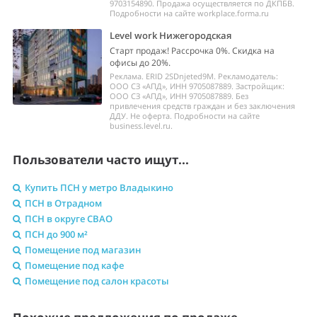
9703154890. Продажа осуществляется по ДКПБВ.
Подробности на сайте workplace.forma.ru
Level work Нижегородская
Старт продаж! Рассрочка 0%. Скидка на
офисы до 20%.
Реклама. ERID 2SDnjeted9M. Рекламодатель:
ООО СЗ «АПД», ИНН 9705087889. Застройщик:
ООО СЗ «АПД», ИНН 9705087889. Без
привлечения средств граждан и без заключения
ДДУ. Не оферта. Подробности на сайте
business.level.ru.
Пользователи часто ищут...
Купить ПСН у метро Владыкино
ПСН в Отрадном
ПСН в округе СВАО
ПСН до 900 м²
Помещение под магазин
Помещение под кафе
Помещение под салон красоты