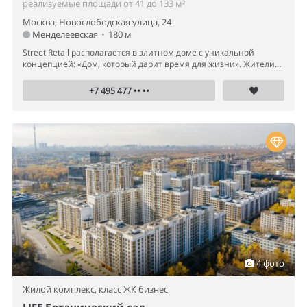
реализуемые площади от 41 до 133 м²
Москва, Новослободская улица, 24
Менделеевская
•
180 м
Street Retail располагается в элитном доме с уникальной
концепцией: «Дом, который дарит время для жизни». Жители...
+7 495 477 •• ••
4 фото
Жилой комплекс,
класс ЖК бизнес
LIFE Ботанический сад