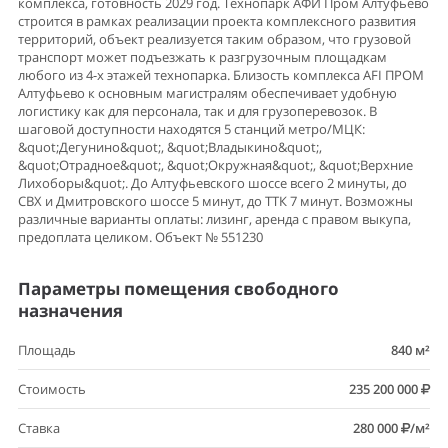
комплекса, готовность 2029 год. Технопарк АФИ Пром Алтуфьево
строится в рамках реализации проекта комплексного развития
территорий, объект реализуется таким образом, что грузовой
транспорт может подъезжать к разгрузочным площадкам
любого из 4-х этажей технопарка. Близость комплекса AFI ПРОМ
Алтуфьево к основным магистралям обеспечивает удобную
логистику как для персонала, так и для грузоперевозок. В
шаговой доступности находятся 5 станций метро/МЦК:
&quot;Дегунино&quot;, &quot;Владыкино&quot;,
&quot;Отрадное&quot;, &quot;Окружная&quot;, &quot;Верхние
Лихоборы&quot;. До Алтуфьевского шоссе всего 2 минуты, до
СВХ и Дмитровского шоссе 5 минут, до ТТК 7 минут. Возможны
различные варианты оплаты: лизинг, аренда с правом выкупа,
предоплата целиком. Объект № 551230
Параметры помещения свободного
назначения
Площадь
840 м²
Стоимость
235 200 000
Ставка
280 000
/м²