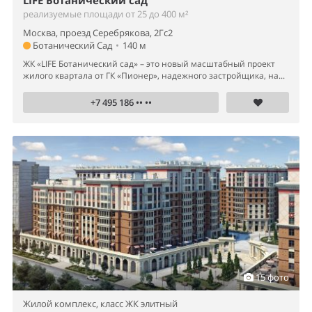
реализуемые площади от 25 до 400 м²
Москва, проезд Серебрякова, 2Гс2
Ботанический Сад
•
140 м
ЖК «LIFE Ботанический сад» – это новый масштабный проект
жилого квартала от ГК «Пионер», надежного застройщика, на...
+7 495 186 •• ••
15 фото
Жилой комплекс,
класс ЖК элитный