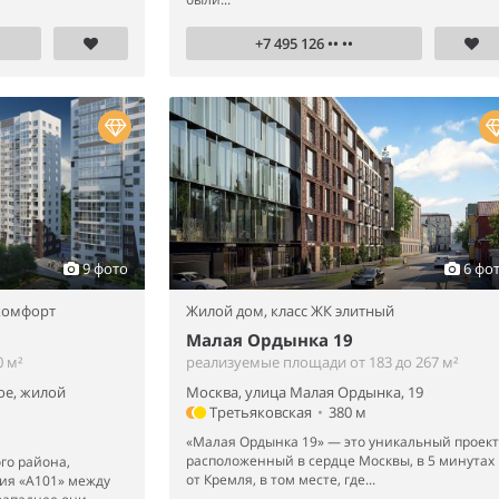
+7 495 126 •• ••
9 фото
6 фо
 комфорт
Жилой дом,
класс ЖК элитный
Малая Ордынка 19
 м²
реализуемые площади от 183 до 267 м²
ое, жилой
Москва, улица Малая Ордынка, 19
Третьяковская
•
380 м
«Малая Ордынка 19» — это уникальный проект
расположенный в сердце Москвы, в 5 минутах
го района,
от Кремля, в том месте, где...
ия «А101» между