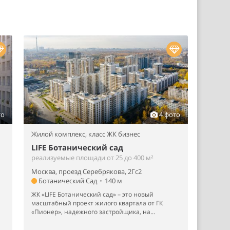
то
4 фото
Жилой комплекс,
класс ЖК бизнес
LIFE Ботанический сад
реализуемые площади от 25 до 400 м²
Москва, проезд Серебрякова, 2Гс2
Ботанический Сад
•
140 м
ЖК «LIFE Ботанический сад» – это новый
масштабный проект жилого квартала от ГК
«Пионер», надежного застройщика, на...