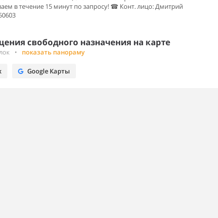
аем в течение 15 минут по запросу! ☎ Конт. лицо: Дмитрий
50603
ения свободного назначения на карте
лок
•
показать панораму
х
Google Карты