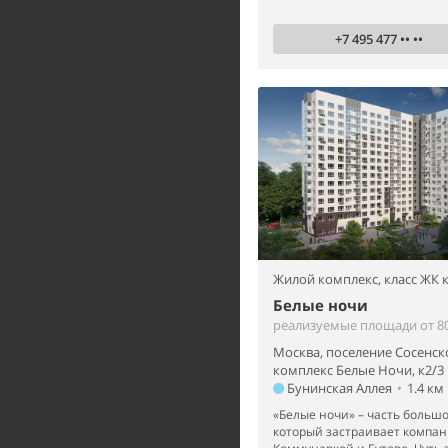
+7 495 477 •• ••
Жилой комплекс,
класс ЖК
Белые ночи
реализуемые площади от 80
Москва, поселение Сосенск
комплекс Белые Ночи, к2/3
Бунинская Аллея
•
1.4 км
«Белые ночи» – часть большо
который застраивает компан