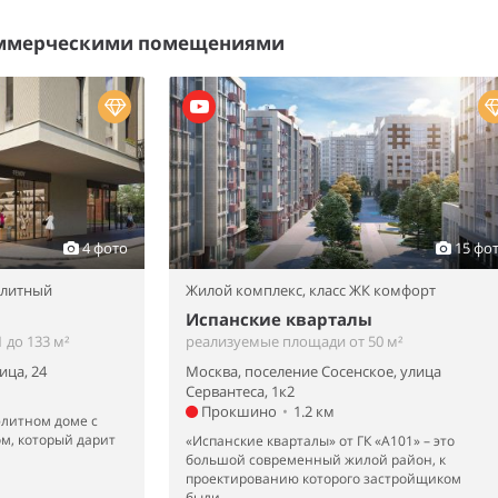
оммерческими помещениями
4 фото
15 фо
элитный
Жилой комплекс,
класс ЖК комфорт
Испанские кварталы
 до 133 м²
реализуемые площади от 50 м²
ица, 24
Москва, поселение Сосенское, улица
Сервантеса, 1к2
Прокшино
•
1.2 км
 элитном доме с
м, который дарит
«Испанские кварталы» от ГК «А101» – это
большой современный жилой район, к
проектированию которого застройщиком
были...