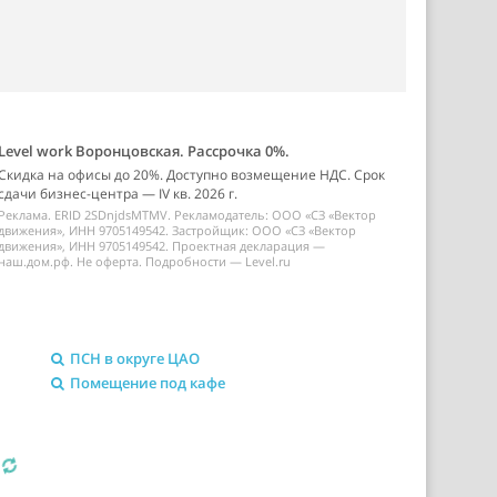
Level work Воронцовская. Рассрочка 0%.
Скидка на офисы до 20%. Доступно возмещение НДС. Срок
сдачи бизнес-центра — IV кв. 2026 г.
Реклама. ERID 2SDnjdsMTMV. Рекламодатель: ООО «СЗ «Вектор
движения», ИНН 9705149542. Застройщик: ООО «СЗ «Вектор
движения», ИНН 9705149542. Проектная декларация —
наш.дом.рф. Не оферта. Подробности — Level.ru
ПСН в округе ЦАО
Помещение под кафе
я