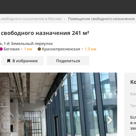
свободного назначения в Москве
Помещение свободного назначения 
свободного назначения 241 м²
а, 1-й Земельный переулок
Беговая
•
1 км
Краснопресненская
•
1.5 км
В избранное
Поделиться
К
Ко
Те
Ес
в 
зв