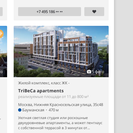
+7 495 186 •• ••
то
5 фото
Жилой комплекс,
класс ЖК -
TriBeCa apartments
реализуемые площади от 11 до 800 м²
Москва, Нижняя Красносельская улица, 35с48
Бауманская
•
470 м
,
Уютная светлая студия или роскошные
двухуровневые апартаменты, а может пентхаус
с собственной террасой в 3 минутах от...