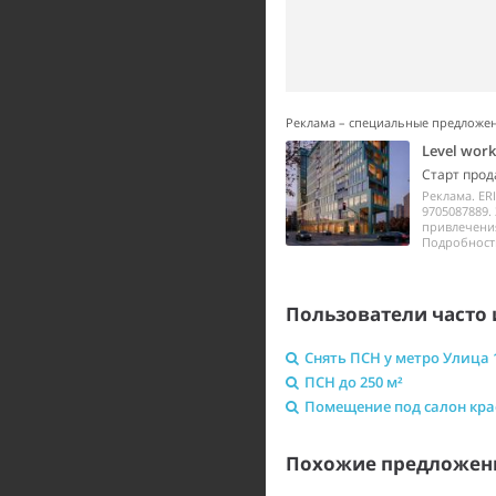
Реклама – специальные предложе
Level wor
Старт прод
Реклама. ER
9705087889.
привлечения
Подробности 
Пользователи часто 
Снять ПСН у метро Улица 
ПСН до 250 м²
Помещение под салон кр
Похожие предложени