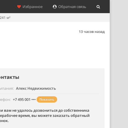
Избранное
Обратная связь
241 м²
13 часов назад
онтакты
мпания
Апекс Недвижимость
лефон
+7 495 001 •••
Показать
ли вам не удалось дозвониться до собственника
нерабочее время, вы можете заказать обратный
онок.