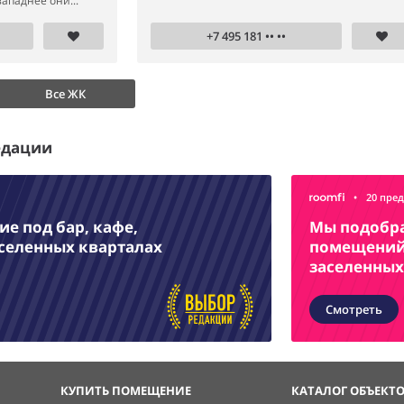
ападнее они...
+7 495 181 •• ••
Все ЖК
едации
•
20 пре
е под бар, кафе,
Мы подобр
аселенных кварталах
помещений 
заселенных
Смотреть
КУПИТЬ ПОМЕЩЕНИЕ
КАТАЛОГ ОБЪЕКТ