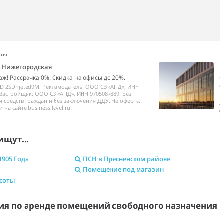
ния
k Нижегородская
аж! Рассрочка 0%. Скидка на офисы до 20%.
ID 2SDnjeted9M. Рекламодатель: ООО СЗ «АПД», ИНН
 Застройщик: ООО СЗ «АПД», ИНН 9705087889. Без
 средств граждан и без заключения ДДУ. Не оферта.
на сайте business.level.ru.
ищут...
1905 Года
ПСН в Пресненском районе
Помещение под магазин
асоты
я по аренде помещений свободного назначени