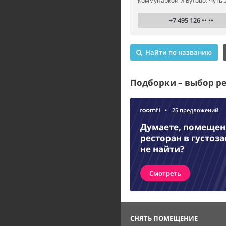
Коммунаркой и Бутово. Чуть з
+7 495 126 •• ••
Найти по названию
Подборки – выбор р
•
25 предложений
Думаете, помещени
ресторан в густоз
не найти?
Смотреть
СНЯТЬ ПОМЕЩЕНИЕ