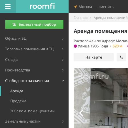
Москва
—
сменить
Главная
Аренда помещений 
Бесплатный подбор
Аренда помещения 
Офисы и БЦ
Расположен по адресу:
Москв
Улица 1905 Года
•
520 м
Торговые помещения и ТЦ
На карте
Склады
Производства
Свободного назначения
Аренда
Продажа
ЖК с ком. помещениями
Земельные участки