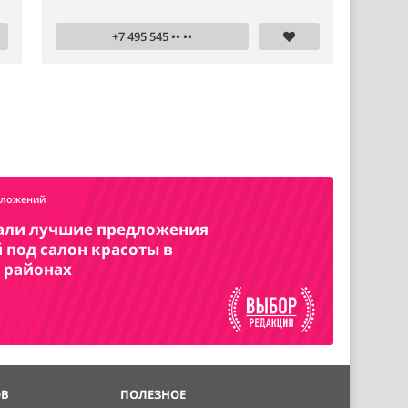
+7 495 545 •• ••
дложений
али лучшие предложения
под салон красоты в
 районах
ОВ
ПОЛЕЗНОЕ