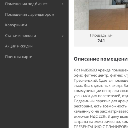
Помещения под бизнес
Помещения с арендатором
Коворкинги
Площадь, м²
Статьи и новости
241
Акции и скидки
Поиск на карте
Описание помещения
Лот №850603 Аренда помещения
офис, фитнес центр, фитнес кл
Пресненский. Сдается помещен
этаж. Два отдельных входа. В
коммуникации централизован
узлы м/ж для посетителей, от
Подземный паркинг для аренд
ресторана, есть возможность 
кальянную не рассматривается
включая НДС 22%. В цену вкл
затраты на электричество, 
ПРЕЗЕНТАЦИЮ С ПЛАНИРОВКОЙ