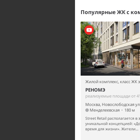
Популярные ЖК с к
Жилой комплекс,
класс ЖК 
РЕНОМЭ
реализуемые площади от 41
Москва, Новослободская ул
Менделеевская
•
180 м
Street Retail располагается в
уникальной концепцией: «До
время для жизни». Жители...