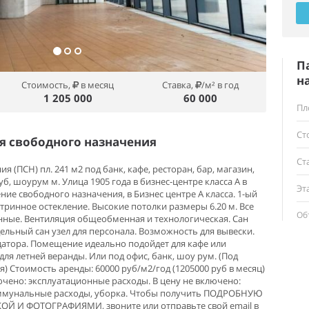
П
н
Стоимость,
в месяц
Ставка,
/м² в год
1 205 000
60 000
Пл
Ст
 свободного назначения
Ст
 (ПСН) пл. 241 м2 под банк, кафе, ресторан, бар, магазин,
уб, шоурум м. Улица 1905 года в бизнес-центре класса А в
Эт
ие свободного назначения, в Бизнес центре А класса. 1-ый
итринное остекление. Высокие потолки размеры 6.20 м. Все
Об
ные. Вентиляция общеобменная и технологическая. Сан
дельный сан узел для персонала. Возможность для вывески.
атора. Помещение идеально подойдет для кафе или
для летней веранды. Или под офис, банк, шоу рум. (Под
) Стоимость аренды: 60000 руб/м2/год (1205000 руб в месяц)
ючено: эксплуатационные расходы. В цену не включено:
коммунальные расходы, уборка. Чтобы получить ПОДРОБНУЮ
 И ФОТОГРАФИЯМИ, звоните или отправьте свой email в