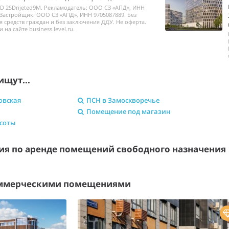
ID 2SDnjeted9M. Рекламодатель: ООО СЗ «АПД», ИНН
 Застройщик: ООО СЗ «АПД», ИНН 9705087889. Без
 средств граждан и без заключения ДДУ. Не оферта.
на сайте business.level.ru.
ищут...
овская
ПСН в Замоскворечье
Помещение под магазин
асоты
я по аренде помещений свободного назначени
оммерческими помещениями