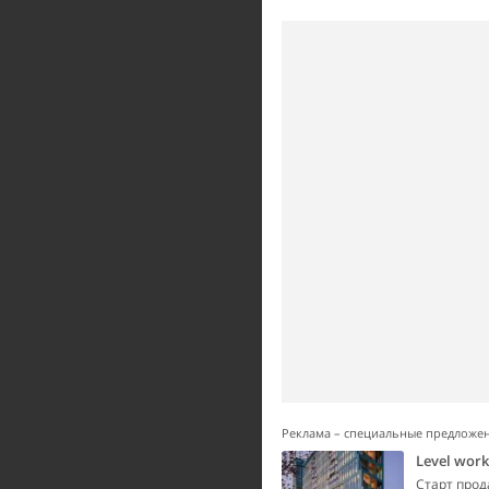
Реклама – специальные предложе
Level wor
Старт прод