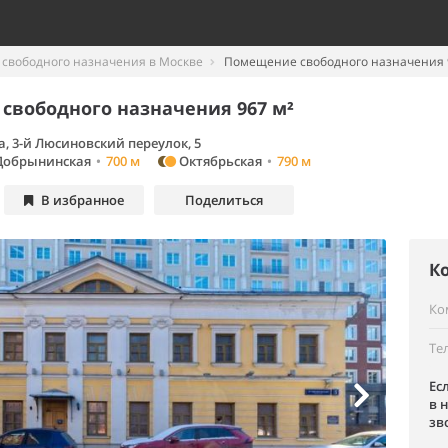
свободного назначения в Москве
Помещение свободного назначения 
свободного назначения 967 м²
, 3-й Люсиновский переулок, 5
обрынинская
•
700 м
Октябрьская
•
790 м
В избранное
Поделиться
К
Ко
Те
Ес
в 
зв