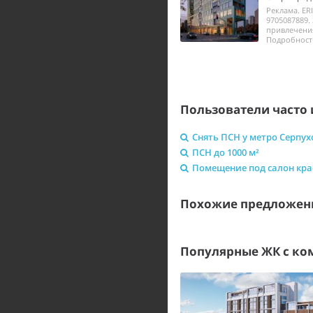
Реклама. ER
9705087889.
привлечения
Подробности 
Пользователи часто 
Снять ПСН у метро Серпух
ПСН до 1000 м²
Помещение под салон кр
Похожие предложени
Популярные ЖК с к