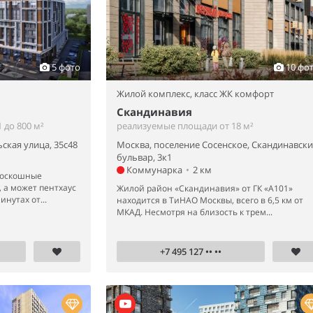
5 фото
10 фо
Жилой комплекс,
класс ЖК комфорт
Скандинавия
 до 800 м²
реализуемые площади от 18 м²
ская улица, 35с48
Москва, поселение Сосенское, Скандинавск
бульвар, 3к1
Коммунарка
•
2 км
роскошные
 а может пентхаус
Жилой район «Скандинавия» от ГК «А101»
инутах от...
находится в ТиНАО Москвы, всего в 6,5 км от
МКАД. Несмотря на близость к трем...
+7 495 127 •• ••