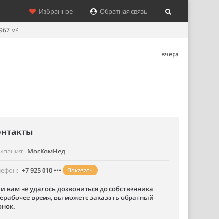
Избранное
Обратная связь
967 м²
вчера
онтакты
мпания
МосКомНед
лефон
+7 925 010 •••
Показать
ли вам не удалось дозвониться до собственника
нерабочее время, вы можете заказать обратный
онок.