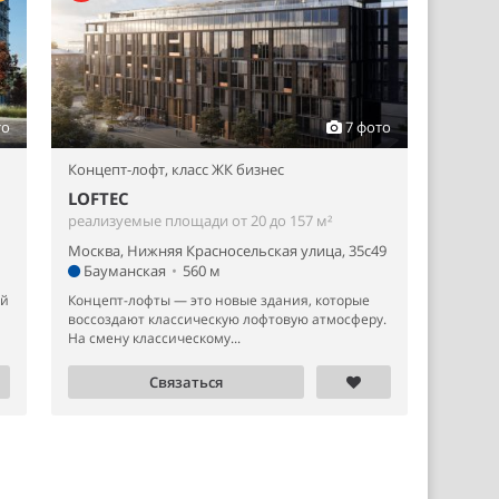
то
7 фото
Концепт-лофт,
класс ЖК бизнес
LOFTEC
реализуемые площади от 20 до 157 м²
Москва, Нижняя Красносельская улица, 35с49
Бауманская
•
560 м
ой
Концепт-лофты — это новые здания, которые
воссоздают классическую лофтовую атмосферу.
На смену классическому...
Связаться