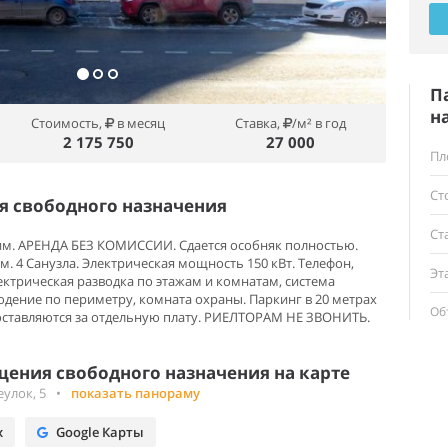
П
н
Стоимость,
в месяц
Ставка,
/м² в год
2 175 750
27 000
Пл
Ст
 свободного назначения
Ст
м. АРЕНДА БЕЗ КОМИССИИ. Сдается особняк полностью.
4 м. 4 Санузла. Электрическая мощность 150 кВт. Телефон,
Эт
ектрическая разводка по этажам и комнатам, система
юдение по периметру, комната охраны. Паркинг в 20 метрах
Об
оставляются за отдельную плату. РИЕЛТОРАМ НЕ ЗВОНИТЬ.
ения свободного назначения на карте
улок, 5
•
показать панораму
х
Google Карты