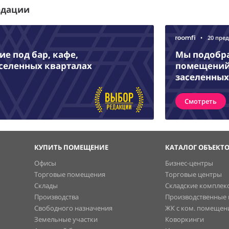
едации
•
20 пре
е под бар, кафе,
Мы подобр
аселенных кварталах
помещений 
заселенных
Смотреть
КУПИТЬ ПОМЕЩЕНИЕ
КАТАЛОГ ОБЪЕКТ
Офисы
Бизнес-центры
Торговые помещения
Торговые центры
Склады
Складские комплек
Производства
Производственные
Свободного назначения
ЖК с ком. помеще
Земельные участки
Коворкинги