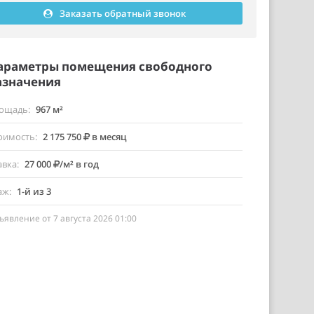
Заказать обратный звонок
араметры помещения свободного
азначения
ощадь
967 м²
оимость
2 175 750
в месяц
авка
27 000
/м² в год
аж
1-й из 3
ъявление от 7 августа 2026 01:00