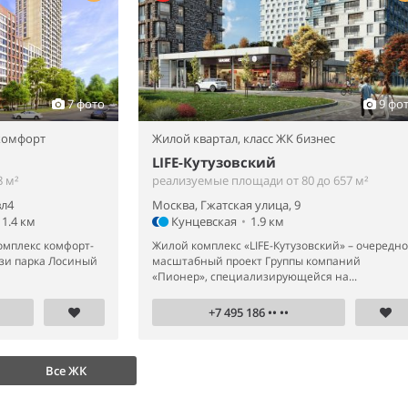
7 фото
9 фо
 комфорт
Жилой квартал,
класс ЖК бизнес
LIFE-Кутузовский
 м²
реализуемые площади от 80 до 657 м²
вл4
Москва, Гжатская улица, 9
1.4 км
Кунцевская
•
1.9 км
омплекс комфорт-
Жилой комплекс «LIFE-Кутузовский» – очередн
зи парка Лосиный
масштабный проект Группы компаний
«Пионер», специализирующейся на...
+7 495 186 •• ••
Все ЖК