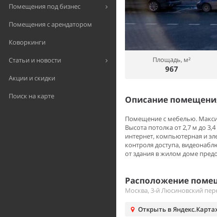
Помещения под бизнес
Помещения с арендатором
Коворкинги
Площадь, м²
Статьи и новости
967
Акции и скидки
Поиск на карте
Описание помещения
Помещение с мебелью. Макси
Высота потолка от 2,7 м до 3,
интернет, компьютерная и эл
контроля доступа, видеонабл
от здания в жилом доме пред
Расположение помещ
Москва, 3-й Люсиновский пере
Открыть в Яндекс.Карта