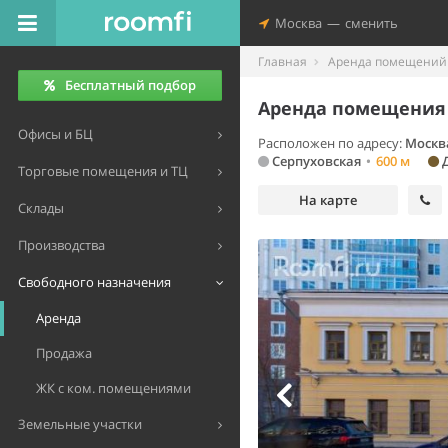
Москва
—
сменить
Главная
Аренда помещений 
Бесплатный подбор
Аренда помещения 
Офисы и БЦ
Расположен по адресу:
Москва
Серпуховская
•
600 м
Д
Торговые помещения и ТЦ
На карте
Склады
Производства
Свободного назначения
Аренда
Продажа
ЖК с ком. помещениями
Земельные участки