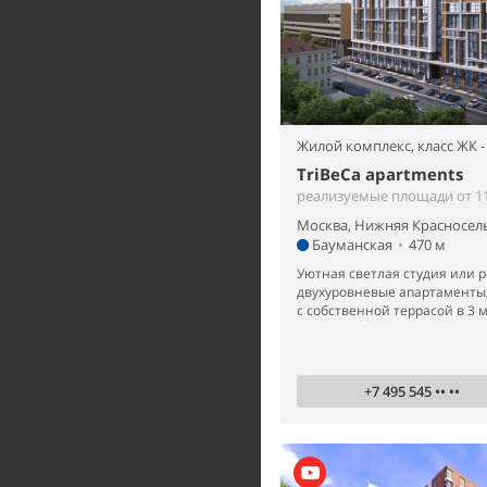
Жилой комплекс,
класс ЖК -
TriBeCa apartments
реализуемые площади от 11
Москва, Нижняя Красносель
Бауманская
•
470 м
Уютная светлая студия или 
двухуровневые апартаменты,
с собственной террасой в 3 м
+7 495 545 •• ••