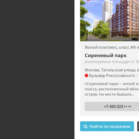
Жилой комплекс,
класс ЖК
Сиреневый парк
реализуемые площади от 38
Москва, Тагильская улица, 
Бульвар Рокоссовского
•
«Сиреневый парк» – жилой к
класса, расположенный вбли
остров. На месте бывших...
+7 495 023 •• ••
Найти по названию