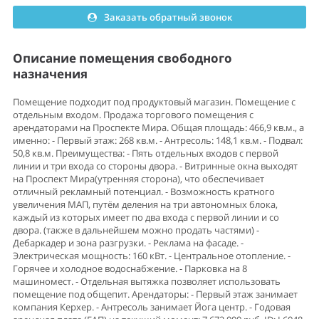
Заказать обратный звонок
Описание помещения свободного
назначения
Помещение подходит под продуктовый магазин. Помещение с
отдельным входом. Продажа торгового помещения с
арендаторами на Проспекте Мира. Общая площадь: 466,9 кв.м., а
именно: - Первый этаж: 268 кв.м. - Антресоль: 148,1 кв.м. - Подвал:
50,8 кв.м. Преимущества: - Пять отдельных входов с первой
линии и три входа со стороны двора. - Витринные окна выходят
на Проспект Мира(утренняя сторона), что обеспечивает
отличный рекламный потенциал. - Возможность кратного
увеличения МАП, путём деления на три автономных блока,
каждый из которых имеет по два входа с первой линии и со
двора. (также в дальнейшем можно продать частями) -
Дебаркадер и зона разгрузки. - Реклама на фасаде. -
Электрическая мощность: 160 кВт. - Центральное отопление. -
Горячее и холодное водоснабжение. - Парковка на 8
машиномест. - Отдельная вытяжка позволяет использовать
помещение под общепит. Арендаторы: - Первый этаж занимает
компания Керхер. - Антресоль занимает Йога центр. - Годовая