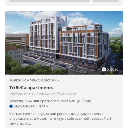
5 фото
Жилой комплекс,
класс ЖК -
TriBeCa apartments
реализуемые площади от 11 до 800 м²
Москва, Нижняя Красносельская улица, 35с48
Бауманская
•
470 м
Уютная светлая студия или роскошные двухуровневые
апартаменты, а может пентхаус с собственной террасой в 3
минутах от...