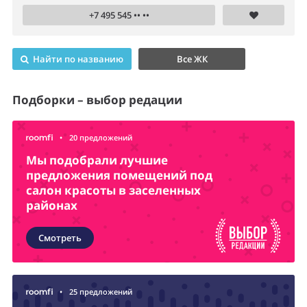
+7 495 545 •• ••
Найти по названию
Все ЖК
Подборки – выбор редации
•
20 предложений
Мы подобрали лучшие
предложения помещений под
салон красоты в заселенных
районах
Смотреть
•
25 предложений