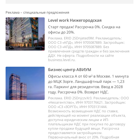
Реклама – специальные предложения
Level work Нижегородская
Старт продаж! Рассрочка 0%. Скидка на
офисы до 20%.
Реклама. ERID 2SDnjeted9M. Рекламодатель:
ООО СЗ «АПД», ИНН 9705087889. Застройщик:
ООО СЗ «АПД», ИНН 9705087889. Без
привлечения средств граждан и без заключения
ДДУ. Не оферта. Подробности на сайте
business.level.ru.
Бизнес-центр АВИУМ
Офисы класса А от 60 м² в Москве. 1 минута
до МЦК Зорге. Ландшафтный парк — 1,23
га. Паркинг для резидентов. Ввод в 2028
году. Рассрочка 0%. Возврат НДС.
Реклама. ERID 2SDnjczvXr3. Рекламодатель: ООО
«Неоагентство», ИНН 9703176621. Застройщик:
ООО «СЗ «ЗОРГЕ», ИНН 9703131444.
Возможность возмещения НДС по ставке,
действующей на момент реализации объекта,
доступна юридическим лицам и ИП-
плательщикам НДС при покупке по договору
купли-продажи будущей вещи. Рассрочка
предоставляется застройщиком.
Первоначальный внос от 20%. Подробная