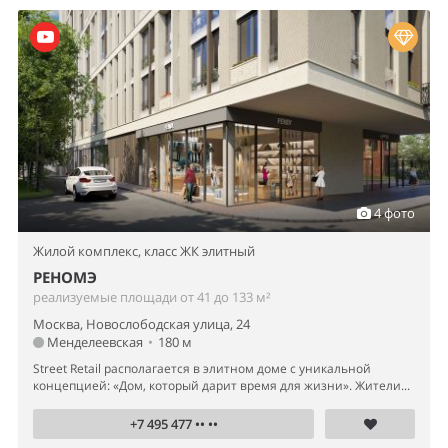
4 фото
Жилой комплекс,
класс ЖК элитный
РЕНОМЭ
реализуемые площади от 41 до 133 м²
Москва, Новослободская улица, 24
Менделеевская
•
180 м
Street Retail располагается в элитном доме с уникальной
концепцией: «Дом, который дарит время для жизни». Жители...
+7 495 477 •• ••