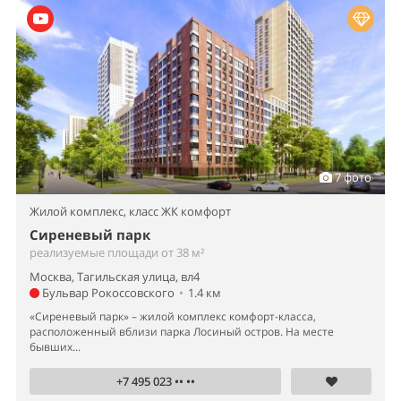
7 фото
Жилой комплекс,
класс ЖК комфорт
Сиреневый парк
реализуемые площади от 38 м²
Москва, Тагильская улица, вл4
Бульвар Рокоссовского
•
1.4 км
«Сиреневый парк» – жилой комплекс комфорт-класса,
расположенный вблизи парка Лосиный остров. На месте
бывших...
+7 495 023 •• ••