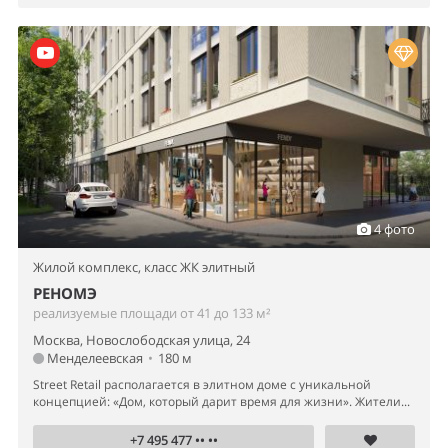
4 фото
Жилой комплекс,
класс ЖК элитный
РЕНОМЭ
реализуемые площади от 41 до 133 м²
Москва, Новослободская улица, 24
Менделеевская
•
180 м
Street Retail располагается в элитном доме с уникальной
концепцией: «Дом, который дарит время для жизни». Жители...
+7 495 477 •• ••