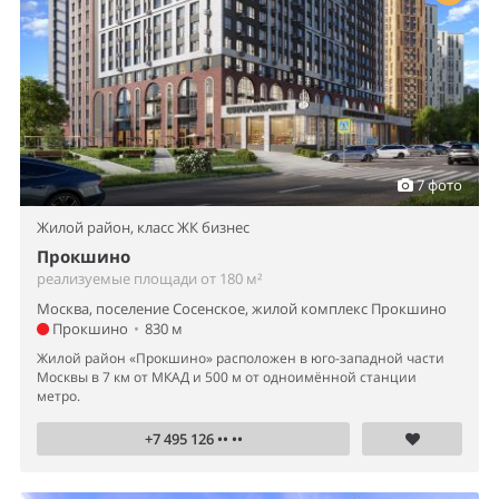
7 фото
Жилой район,
класс ЖК бизнес
Прокшино
реализуемые площади от 180 м²
Москва, поселение Сосенское, жилой комплекс Прокшино
Прокшино
•
830 м
Жилой район «Прокшино» расположен в юго-западной части
Москвы в 7 км от МКАД и 500 м от одноимённой станции
метро.
+7 495 126 •• ••