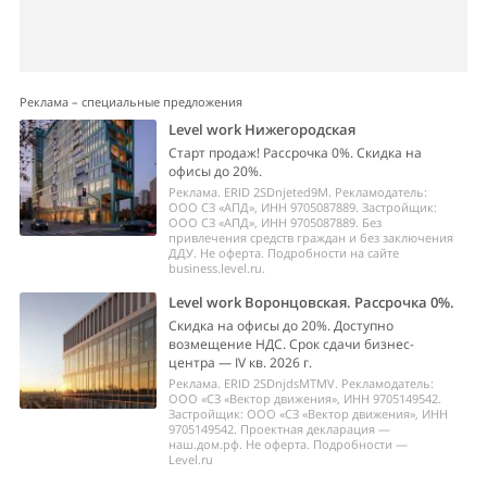
Реклама – специальные предложения
Level work Нижегородская
Старт продаж! Рассрочка 0%. Скидка на
офисы до 20%.
Реклама. ERID 2SDnjeted9M. Рекламодатель:
ООО СЗ «АПД», ИНН 9705087889. Застройщик:
ООО СЗ «АПД», ИНН 9705087889. Без
привлечения средств граждан и без заключения
ДДУ. Не оферта. Подробности на сайте
business.level.ru.
Level work Воронцовская. Рассрочка 0%.
Скидка на офисы до 20%. Доступно
возмещение НДС. Срок сдачи бизнес-
центра — IV кв. 2026 г.
Реклама. ERID 2SDnjdsMTMV. Рекламодатель:
ООО «СЗ «Вектор движения», ИНН 9705149542.
Застройщик: ООО «СЗ «Вектор движения», ИНН
9705149542. Проектная декларация —
наш.дом.рф. Не оферта. Подробности —
Level.ru