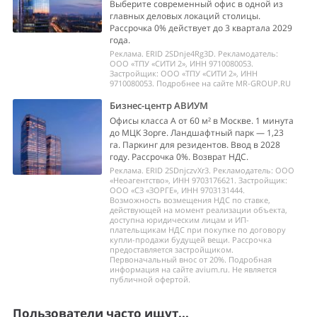
Выберите современный офис в одной из
главных деловых локаций столицы.
Рассрочка 0% действует до 3 квартала 2029
года.
Реклама. ERID 2SDnje4Rg3D. Рекламодатель:
ООО «ТПУ «СИТИ 2», ИНН 9710080053.
Застройщик: ООО «ТПУ «СИТИ 2», ИНН
9710080053. Подробнее на сайте MR-GROUP.RU
Бизнес-центр АВИУМ
Офисы класса А от 60 м² в Москве. 1 минута
до МЦК Зорге. Ландшафтный парк — 1,23
га. Паркинг для резидентов. Ввод в 2028
году. Рассрочка 0%. Возврат НДС.
Реклама. ERID 2SDnjczvXr3. Рекламодатель: ООО
«Неоагентство», ИНН 9703176621. Застройщик:
ООО «СЗ «ЗОРГЕ», ИНН 9703131444.
Возможность возмещения НДС по ставке,
действующей на момент реализации объекта,
доступна юридическим лицам и ИП-
плательщикам НДС при покупке по договору
купли-продажи будущей вещи. Рассрочка
предоставляется застройщиком.
Первоначальный внос от 20%. Подробная
информация на сайте avium.ru. Не является
публичной офертой.
Пользователи часто ищут...