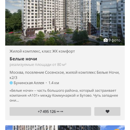
9 фото
Жилой комплекс,
класс ЖК комфорт
Белые ночи
реализуемые площади от 80 м²
Москва, поселение Сосенское, жилой комплекс Белые Ночи,
к2/3
Бунинская Аллея
•
1.4 км
«Белые ночи» – часть большого района, который застраивает
компания «А101» между Коммунаркой и Бутово. Чуть западнее
они...
+7 495 126 •• ••