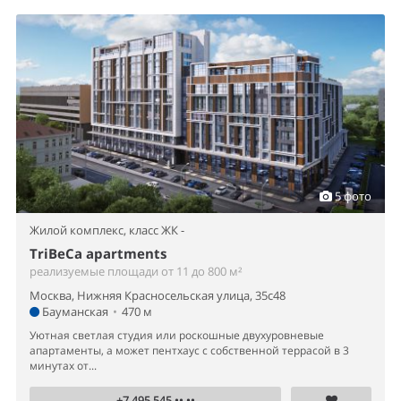
5 фото
Жилой комплекс,
класс ЖК -
TriBeCa apartments
реализуемые площади от 11 до 800 м²
Москва, Нижняя Красносельская улица, 35с48
Бауманская
•
470 м
Уютная светлая студия или роскошные двухуровневые
апартаменты, а может пентхаус с собственной террасой в 3
минутах от...
+7 495 545 •• ••