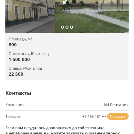
Площадь, м²
800
Стоимость,
в месяц
1 500 000
Ставка,
/м² в год
22 500
Контакты
Компания
АН Рентавик
Телефон
+7 495 481 •••
Показать
Если вам не удалось дозвониться до собственника
в нерабочее время, вы можете заказать обратный звонок.