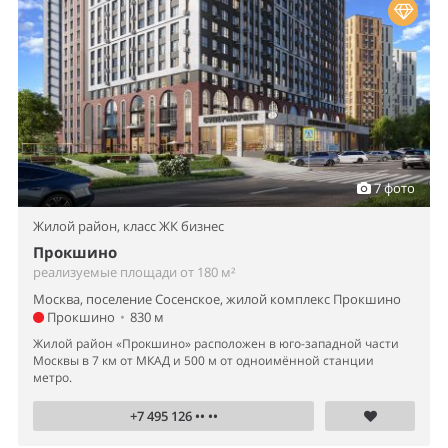
7 фото
Жилой район,
класс ЖК бизнес
Прокшино
реализуемые площади от 180 м²
Москва, поселение Сосенское, жилой комплекс Прокшино
Прокшино
•
830 м
Жилой район «Прокшино» расположен в юго-западной части
Москвы в 7 км от МКАД и 500 м от одноимённой станции
метро.
+7 495 126 •• ••