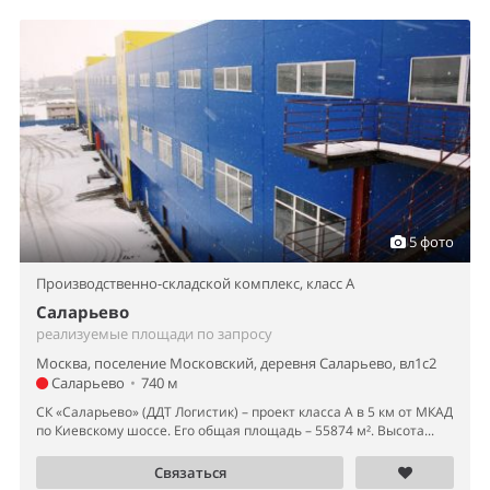
5 фото
Производственно-складской комплекс,
класс A
Саларьево
реализуемые площади по запросу
Москва, поселение Московский, деревня Саларьево, вл1с2
Саларьево
•
740 м
СК «Саларьево» (ДДТ Логистик) – проект класса А в 5 км от МКАД
по Киевскому шоссе. Его общая площадь – 55874 м². Высота...
Связаться