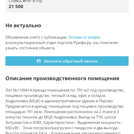
Ставка,
/м² в год
21 500
Не актуально
Объявление снято с публикации.
Оставьте запрос
в консультационный отдел портала Румфи.ру, мы поможем
узнать состояние объекта.
Заказать обратный звонок
Описание производственного помещения
Лот №1109414 Аренда помещения пл. 791 м2 под производство,
пищевое производство, теплый склад, офис и склад м.
Андроновка (МЦК) в административном здании в Перово.
Предлагается в аренду помещение под пищевое производство
площадью 791 кв.м. Помещение расположено на 2 этаже в 3
минутах пешком до МЦК Андроновка. Выезд на ТТК, шоссе
Энтузиастов и ЮВХ. Характеристики: - Выделенная мощность -
650 кВт, - Зона погрузки/разгрузки с пандусом и два выхода -
Высота потолков 3,8 м, - Коммуникации для промышленного