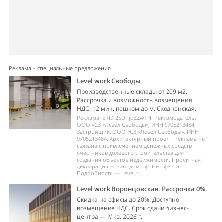
Реклама – специальные предложения
Level work Свободы
Производственные склады от 209 м2.
Рассрочка и возможность возмещения
НДС. 12 мин. пешком до м. Сходненская.
Реклама. ERID 2SDnjdZZwTH. Рекламодатель:
ООО «СЗ «Левел Свободы», ИНН 9705213484.
Застройщик: ООО «СЗ «Левел Свободы», ИНН
9705213484. Архитектурный проект. Реклама не
связана с привлечением денежных средств
участников долевого строительства для
создания объектов недвижимости. Проектная
декларация — наш.дом.рф. Не оферта.
Подробности — Level.ru
Level work Воронцовская. Рассрочка 0%.
Скидка на офисы до 20%. Доступно
возмещение НДС. Срок сдачи бизнес-
центра — IV кв. 2026 г.