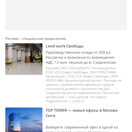
Реклама – специальные предложения
Level work Свободы
Производственные склады от 209 м2.
Рассрочка и возможность возмещения
НДС. 12 мин. пешком до м. Сходненская.
Реклама. ERID 2SDnjdZZwTH. Рекламодатель:
ООО «СЗ «Левел Свободы», ИНН 9705213484.
Застройщик: ООО «СЗ «Левел Свободы», ИНН
9705213484. Архитектурный проект. Реклама не
связана с привлечением денежных средств
участников долевого строительства для
создания объектов недвижимости. Проектная
декларация — наш.дом.рф. Не оферта.
Подробности — Level.ru
TOP TOWER — новые офисы в Москва-
Сити
Выберите современный офис в одной из