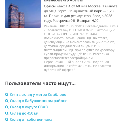
Бизнес-центр АВИУМ
Офисы класса А от 60 м² в Москве. 1 минута
до МЦК Зорге. Ландшафтный парк — 1,23
га. Паркинг для резидентов. Ввод в 2028
году. Рассрочка 0%. Возврат НДС.
Реклама. ERID 2SDnjczvXr3. Рекламодатель: ООО
«Неоагентство», ИНН 9703176621. Застройщик:
ООО «СЗ «ЗОРГЕ», ИНН 9703131444.
Возможность возмещения НДС по ставке,
действующей на момент реализации объекта,
доступна юридическим лицам и ИП-
плательщикам НДС при покупке по договору
купли-продажи будущей вещи. Рассрочка
предоставляется застройщиком.
Первоначальный внос от 20%. Подробная
информация на сайте avium.ru. Не является
публичной офертой.
Пользователи часто ищут...
Снять склад у метро Свиблово
Склад в Бабушкинском районе
Склад в округе СВАО
Склад до 450 м²
Склад от собственника