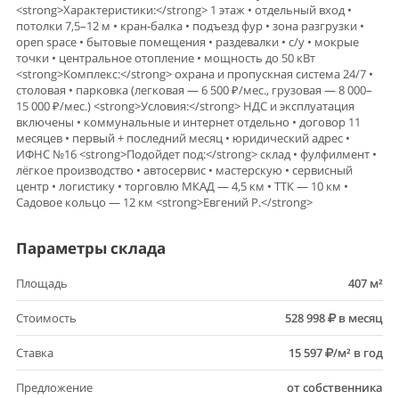
<strong>Характеристики:</strong> 1 этаж • отдельный вход •
потолки 7,5–12 м • кран-балка • подъезд фур • зона разгрузки •
open space • бытовые помещения • раздевалки • с/у • мокрые
точки • центральное отопление • мощность до 50 кВт
<strong>Комплекс:</strong> охрана и пропускная система 24/7 •
столовая • парковка (легковая — 6 500 ₽/мес., грузовая — 8 000–
15 000 ₽/мес.) <strong>Условия:</strong> НДС и эксплуатация
включены • коммунальные и интернет отдельно • договор 11
месяцев • первый + последний месяц • юридический адрес •
ИФНС №16 <strong>Подойдет под:</strong> склад • фулфилмент •
лёгкое производство • автосервис • мастерскую • сервисный
центр • логистику • торговлю МКАД — 4,5 км • ТТК — 10 км •
Садовое кольцо — 12 км <strong>Евгений Р.</strong>
Параметры склада
Площадь
407 м²
Стоимость
528 998
в месяц
Ставка
15 597
/м² в год
Предложение
от собственника