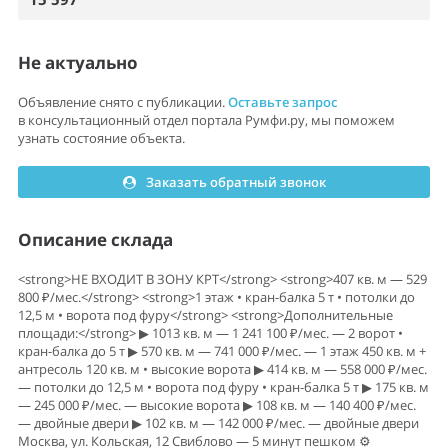
Не актуально
Объявление снято с публикации.
Оставьте запрос
в консультационный отдел портала Румфи.ру, мы поможем
узнать состояние объекта.
Заказать обратный звонок
Описание склада
<strong>НЕ ВХОДИТ В ЗОНУ КРТ</strong> <strong>407 кв. м — 529
800 ₽/мес.</strong> <strong>1 этаж • кран-балка 5 т • потолки до
12,5 м • ворота под фуру</strong> <strong>Дополнительные
площади:</strong> ▶ 1013 кв. м — 1 241 100 ₽/мес. — 2 ворот •
кран-балка до 5 т ▶ 570 кв. м — 741 000 ₽/мес. — 1 этаж 450 кв. м +
антресоль 120 кв. м • высокие ворота ▶ 414 кв. м — 558 000 ₽/мес.
— потолки до 12,5 м • ворота под фуру • кран-балка 5 т ▶ 175 кв. м
— 245 000 ₽/мес. — высокие ворота ▶ 108 кв. м — 140 400 ₽/мес.
— двойные двери ▶ 102 кв. м — 142 000 ₽/мес. — двойные двери
Москва, ул. Кольская, 12 Свиблово — 5 минут пешком ⚙️