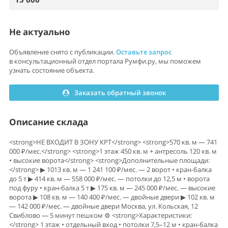
Не актуально
Объявление снято с публикации.
Оставьте запрос
в консультационный отдел портала Румфи.ру, мы поможем
узнать состояние объекта.
Заказать обратный звонок
Описание склада
<strong>НЕ ВХОДИТ В ЗОНУ КРТ</strong> <strong>570 кв. м — 741
000 ₽/мес.</strong> <strong>1 этаж 450 кв. м + антресоль 120 кв. м
• высокие ворота</strong> <strong>Дополнительные площади:
</strong> ▶ 1013 кв. м — 1 241 100 ₽/мес. — 2 ворот • кран-балка
до 5 т ▶ 414 кв. м — 558 000 ₽/мес. — потолки до 12,5 м • ворота
под фуру • кран-балка 5 т ▶ 175 кв. м — 245 000 ₽/мес. — высокие
ворота ▶ 108 кв. м — 140 400 ₽/мес. — двойные двери ▶ 102 кв. м
— 142 000 ₽/мес. — двойные двери Москва, ул. Кольская, 12
Свиблово — 5 минут пешком ⚙️ <strong>Характеристики:
</strong> 1 этаж • отдельный вход • потолки 7,5–12 м • кран-балка