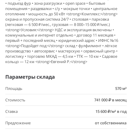
• подъезд фур • зона разгрузки • open space • бытовые
помещения • раздевалки • с/у • мокрые точки • центральное
отопление • мощность до 50 кВт <strong>Комплекс:</strong>
охрана и пропускная система 24/7 • столовая • парковка
(легковая — 6 500 ₽/мес., грузовая — 8 000–15 000 ₽/мес.)
<strong>Условия:</strong> НДС и эксплуатация включены •
коммунальные и интернет отдельно • договор 11 месяцев •
первый + последний месяц • юридический адрес • ИФНС №16
<strong>Подойдет под:</strong> склад • фулфилмент • лёгкое
производство • автосервис • мастерскую • сервисный центр •
логистику • торговлю МКАД — 4,5 км • ТТК — 10 км • Садовое
кольцо — 12 км <strong>Евгений Р.</strong>
Параметры склада
Площадь
570 м²
Стоимость
741 000
в месяц
Ставка
15 600
/м² в год
Предложение
от собственника