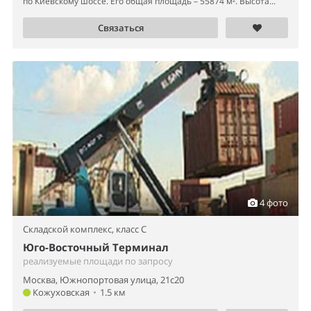
по Киевскому шоссе. Его общая площадь – 55874 м². Высота...
Связаться
4 фото
Складской комплекс,
класс C
Юго-Восточный Терминал
реализуемые площади по запросу
Москва, Южнопортовая улица, 21с20
Кожуховская
•
1.5 км