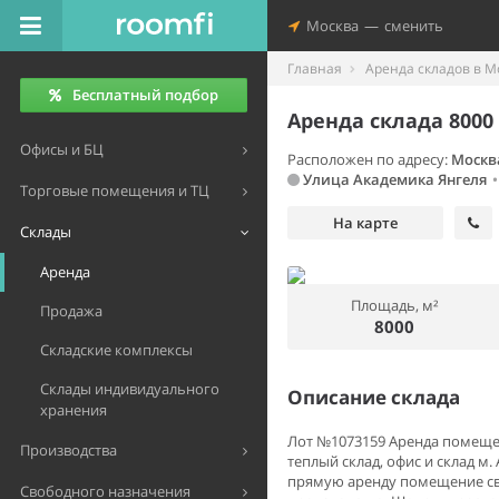
Москва
—
сменить
Главная
Аренда складов в М
Бесплатный подбор
Аренда склада 8000
Офисы и БЦ
Расположен по адресу:
Москв
Улица Академика Янгеля
•
Торговые помещения и ТЦ
На карте
Склады
Аренда
Площадь, м²
Продажа
8000
Складские комплексы
Склады индивидуального
Описание склада
хранения
Лот №1073159 Аренда помещени
Производства
теплый склад, офис и склад м
прямую аренду помещение сво
Свободного назначения