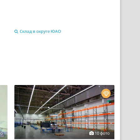
Склад в округе ЮАО
то
10 фото