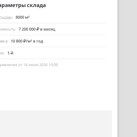
араметры склада
ощадь
8000 м²
оимость
7 200 000
в месяц
авка
10 800
/м² в год
аж
1-й
ъявление от 14 июля 2026 10:00