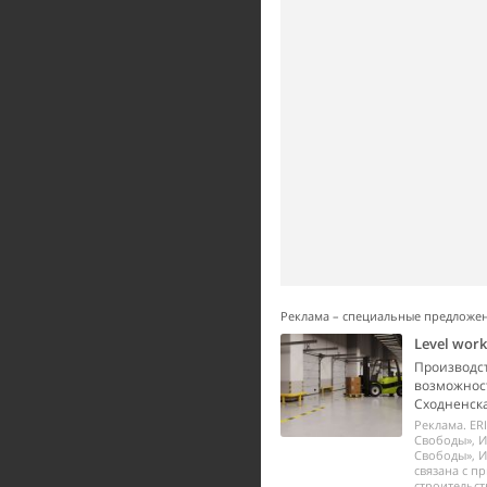
Реклама – специальные предложе
Level wor
Производст
возможност
Сходненска
Реклама. ER
Свободы», И
Свободы», И
связана с п
строительст