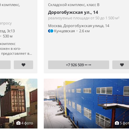
 комплекс,
Складской комплекс,
класс B
Дорогобужская ул., 14
реализуемые площади от 50 до 1 500 м²
апросу
Москва, Дорогобужская улица, 14
зд, 3с13
Кунцевская
•
2.6 км
•
530 м
 комплекс
ожен в юго-
предоставляет в...
+7 926 509 •• ••
4 фото
5 фо