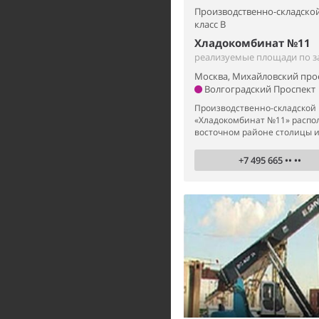
Производственно-складской
класс B
Хладокомбинат №11
реализуемые площади по з
Москва, Михайловский прое
Волгоградский Проспект
Производственно-складской
«Хладокомбинат №11» распол
восточном районе столицы и 
+7 495 665 •• ••