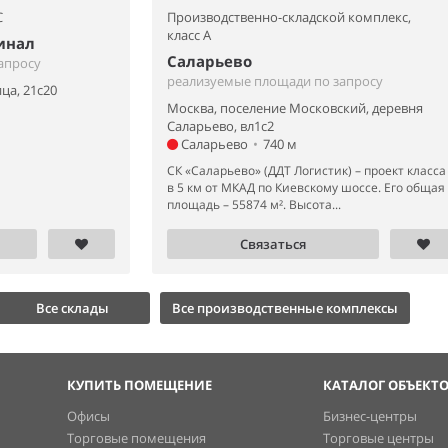
C
Производственно-складской комплекс,
класс A
инал
Саларьево
апросу
реализуемые площади по запросу
ца, 21с20
Москва, поселение Московский, деревня
Саларьево, вл1с2
Саларьево
•
740 м
СК «Саларьево» (ДДТ Логистик) – проект класса
в 5 км от МКАД по Киевскому шоссе. Его общая
площадь – 55874 м². Высота...
Связаться
Все склады
Все производственные комплексы
КУПИТЬ ПОМЕЩЕНИЕ
КАТАЛОГ ОБЪЕКТ
Офисы
Бизнес-центры
Торговые помещения
Торговые центры