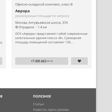
Офисно-складской комплекс,
класс B
Аврора
реализуемые площади по запросу
Москва, Алтуфьевское шоссе, 37А
Отрадное
•
1.4 км
ОСК «Аврора» представляет собой современные
капитальные здания класса «В». Суммарная
площадь помещений составляет 130...
 А
+7 495 663 •• ••
ОВ
ПОЛЕЗНОЕ
Статьи
Новости, пресс-релизы