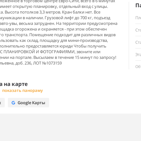
оженное в торговом центре Евро-Сити, всего в 6 минутах
П
имеет открытую планировку, отдельный вход с улицы.
. Высота потолков 3,3 метров. Кран балки нет. Все
уникации в наличии. Грузовой лифт до 700 кг, подъезд
Пл
авто-увы, весьма затруднен. На территории предусмотрена
ощадка огорожена и охраняется - при этом обеспечен
Ст
го транспорта. Помещение подходит для различных видов
льзовать как склад, площадку для мини‑производства,
Ст
ополнительно предоставляется юриди Чтобы получить
 ПЛАНИРОВКОЙ И ФОТОГРАФИЯМИ, звоните или
Эт
ении на портале. Высылаем в течение 15 минут по запросу!
льевна, доб. 236, ЛОТ №1073159
Об
 на карте
показать панораму
х
Google Карты