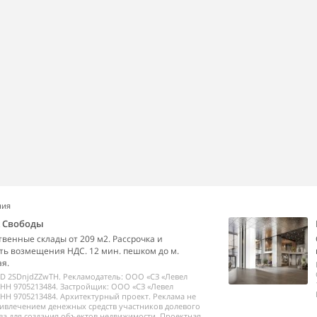
ния
k Свободы
венные склады от 209 м2. Рассрочка и
ь возмещения НДС. 12 мин. пешком до м.
я.
ID 2SDnjdZZwTH. Рекламодатель: ООО «СЗ «Левел
НН 9705213484. Застройщик: ООО «СЗ «Левел
НН 9705213484. Архитектурный проект. Реклама не
ривлечением денежных средств участников долевого
ва для создания объектов недвижимости. Проектная