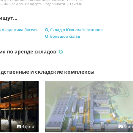
— наш.дом.рф. Не оферта. Подробности — Level.ru
ищут...
а Академика Янгеля
Склад в Южном Чертаново
Большой склад
я по аренде складов
дственные и складские комплексы
4 фото
5 фо