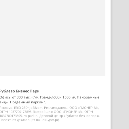
Рублево Бизнес Парк
Офисы от 300 тыс. ₽/м². Гранд-лобби 1500 м². Панорамные
виды. Подземный паркинг.
Реклама. ERID 2SDnjdS8zbm. Рекламодатель: ООО «ПИОНЕР-М»,
ОГРН 1037700173895. Застройщик: ООО «ПИОНЕР-М», ОГРН
1037700173895. rb-park.ru Деловой центр «Рублево бизнес парк».
Проектная декларация на наш.дом.рф.