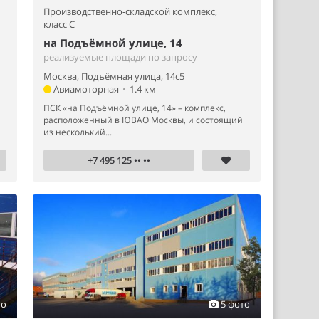
Производственно-складской комплекс,
класс C
на Подъёмной улице, 14
реализуемые площади по запросу
Москва, Подъёмная улица, 14с5
Авиамоторная
•
1.4 км
ПСК «на Подъёмной улице, 14» – комплекс,
расположенный в ЮВАО Москвы, и состоящий
из несколький...
+7 495 125 •• ••
то
5 фото