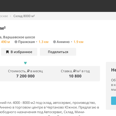
оскве
Склад 8000 м²
 м²
а, Варшавское шоссе
490 м
Пражская
•
1.3 км
Аннино
•
1.9 км
В избранное
Поделиться
Н
Стоимость,
в месяц
Ставка,
/м² в год
7 200 000
10 800
Об
в 
мы
й пл. 4000 - 8000 м2 под склад, автосервис, производство,
. Аннино в торговом центре в Чертаново Южное. Предлагаю в
бодного назначения под Автосервис, Склад, Мини-