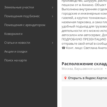
производство, Шоурум, распол
пешком от м Аннино. Объект 
Земельные участки
Выполнена внутренняя отделка
городские и инженерные комм
Помещения под бизнес
газелей, а крупно тоннажных 
наземная парковка, а сама пл
Помещения с арендатором
удобный подъезд для грузово
деятельности: его можно испо
Коворкинги
автосалон или автосервис. Д
ПОДРОБНУЮ ПРЕЗЕНТАЦИЮ С
Статьи и новости
отправьте свой email в сообщ
☎ Конт. лицо: Светлана Анато
Акции и скидки
Поиск на карте
Расположение склада
Москва, Варшавское шоссе
•
Открыть в Яндекс.Карта