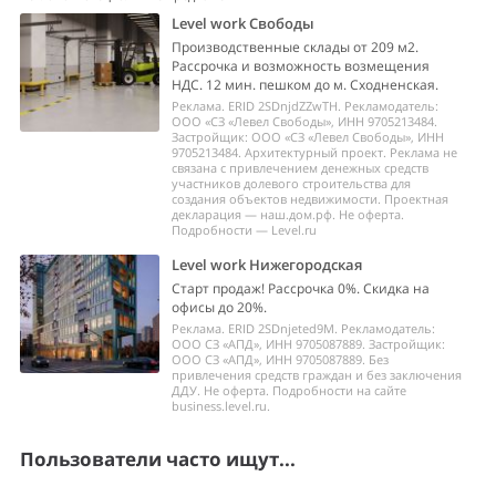
Level work Свободы
Производственные склады от 209 м2.
Рассрочка и возможность возмещения
НДС. 12 мин. пешком до м. Сходненская.
Реклама. ERID 2SDnjdZZwTH. Рекламодатель:
ООО «СЗ «Левел Свободы», ИНН 9705213484.
Застройщик: ООО «СЗ «Левел Свободы», ИНН
9705213484. Архитектурный проект. Реклама не
связана с привлечением денежных средств
участников долевого строительства для
создания объектов недвижимости. Проектная
декларация — наш.дом.рф. Не оферта.
Подробности — Level.ru
Level work Нижегородская
Старт продаж! Рассрочка 0%. Скидка на
офисы до 20%.
Реклама. ERID 2SDnjeted9M. Рекламодатель:
ООО СЗ «АПД», ИНН 9705087889. Застройщик:
ООО СЗ «АПД», ИНН 9705087889. Без
привлечения средств граждан и без заключения
ДДУ. Не оферта. Подробности на сайте
business.level.ru.
Пользователи часто ищут...