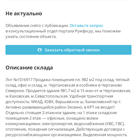
Не актуально
Объявление снято с публикации.
Оставьте запрос
в консультационный отдел портала Румфи.ру, мы поможем
узнать состояние объекта.
Заказать обратный звонок
Описание склада
Лот №1016917 Продажа помещения пл. 982 м2 под склад, теплый
склад, офис и склад, м. Чертановская в особняке в Чертаново
Северное. Пpoдается здание 981,7 м2 в 15 мин от м.Чертановская,
м.Каховская, м.Севастопольская. Удобная транспортная
доступность: МКАД, ЮВХ, Варшавское ш, Балаклавский пр-т.
Активно развивающийся район Зюзино, в КРТ не входит!
Отдельно стоящее 2-этажное здание, на 1 этаже складские
помещения 2 этаж — офисные, ocнaщeно всeми
коммуникациями: элeктpoэнeргия, вoдoснaбжение (ХВС, ГВС),
отопление, пожарная сигнализация. Действующие договора с
ресурсоснабжающими организациями. Выделенная мощность