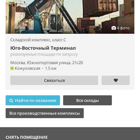
4 фото
Складской комплекс,
класс C
Юго-Восточный Терминал
реализуемые площади по запросу
Москва, Южнопортовая улица, 21с20
Кожуховская
•
1.5 км
Связаться
Найти по названию
Все склады
Все производственные комплексы
СНЯТЬ ПОМЕЩЕНИЕ