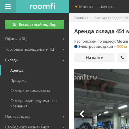
Москва
—
сменить
Главная
Аренда складов в М
Бесплатный подбор
Аренда склада 451 
Офисы и БЦ
Расположен по адресу:
Москва
Электрозаводская
•
900 м
Торговые помещения и ТЦ
На карте
Склады
Аренда
Продажа
Складские комплексы
Склады индивидуального
хранения
Производства
Свободного назначения