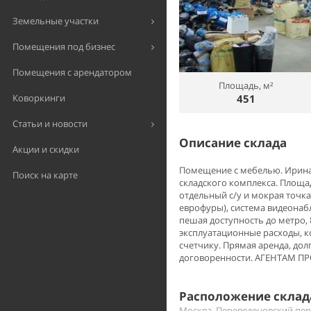
Земельные участки
Помещения под бизнес
Помещения с арендатором
Площадь, м²
451
Коворкинги
Статьи и новости
Описание склада
Акции и скидки
Помещение с мебелью. Ирина.
Поиск на карте
складского комплекса. Площад
отдельный с/у и мокрая точк
еврофуры), система видеонаб
пешая доступность до метро, 
эксплуатационные расходы, к
счетчику. Прямая аренда, до
договоренности. АГЕНТАМ П
Расположение склада
Москва, Переведеновский пер