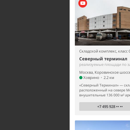
Складской комплекс,
класс 
Северный терминал
реализуемые площади по з
Москва, Коровинское шоссе
Ховрино
•
2.2 км
«Северный Терминал» — скла
расположенный на севере 
внушительные 136 000 м² ар
+7 495 928 •• ••