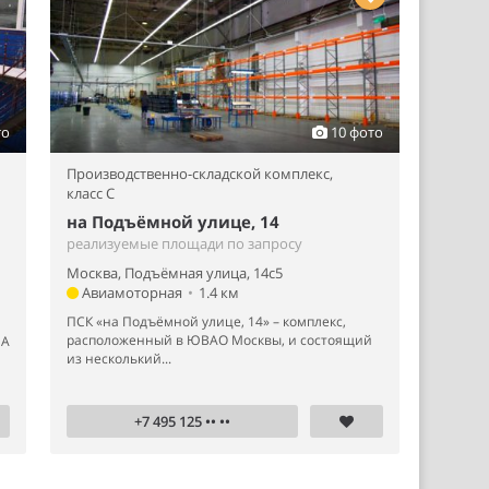
то
10 фото
Производственно-складской комплекс,
класс C
на Подъёмной улице, 14
реализуемые площади по запросу
Москва, Подъёмная улица, 14с5
Авиамоторная
•
1.4 км
ПСК «на Подъёмной улице, 14» – комплекс,
расположенный в ЮВАО Москвы, и состоящий
 А
из несколький...
+7 495 125 •• ••