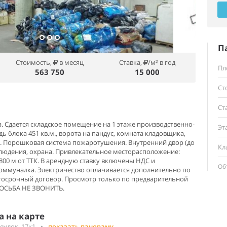
П
Стоимость,
в месяц
Ставка,
/м² в год
Пл
563 750
15 000
Ст
Ст
 Сдается складское помещение на 1 этаже производственно-
Эт
ь блока 451 кв.м., ворота на пандус, комната кладовщика,
а. Порошковая система пожаротушения. Внутренний двор (до
Кл
людения, охрана. Привлекательное месторасположение:
800 м от ТТК. В арендную ставку включены НДС и
Об
оммуналка. Электричество оплачивается дополнительно по
лгосрочный договор. Просмотр только по предварительной
РОСЬБА НЕ ЗВОНИТЬ.
 на карте
еулок, 17к1
•
показать панораму