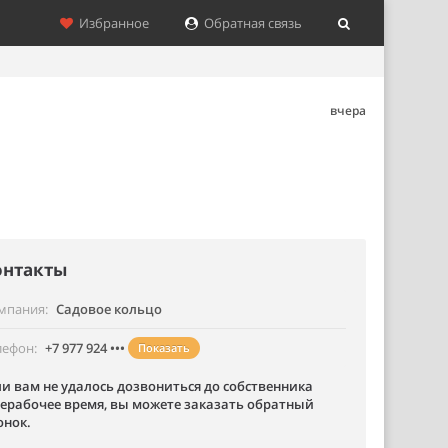
Избранное
Обратная связь
вчера
онтакты
мпания
Садовое кольцо
лефон
+7 977 924 •••
Показать
ли вам не удалось дозвониться до собственника
нерабочее время, вы можете заказать обратный
онок.