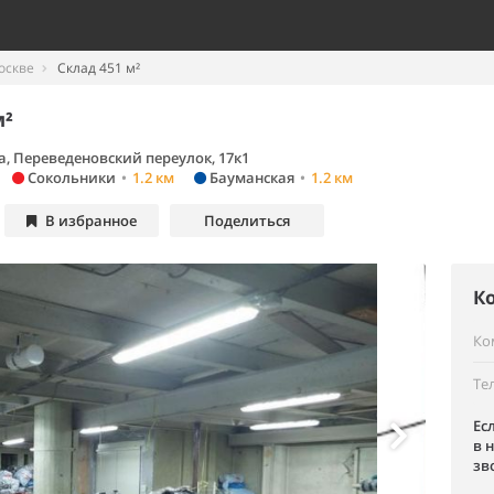
оскве
Склад 451 м²
м²
, Переведеновский переулок, 17к1
Сокольники
•
1.2 км
Бауманская
•
1.2 км
В избранное
Поделиться
К
Ко
Те
Ес
в 
зв