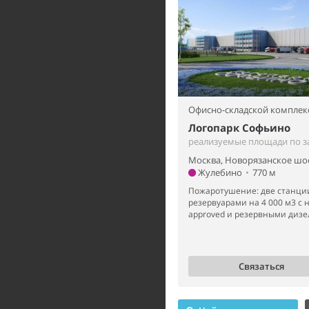
Офисно-складской комплек
Логопарк Софьино
реализуемые площади по з
Москва, Новорязанское шо
Жулебино
•
770 м
Пожаротушение: две станци
резервуарами на 4 000 м3 с 
approved и резервными дизе
Связаться