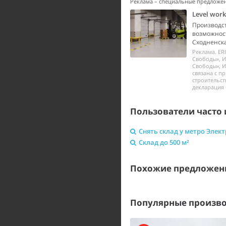
Реклама – специальные предложе
Level wor
Производст
возможност
Сходненска
Реклама. ER
Свободы», И
Свободы», И
связана с п
строительст
декларация 
Пользователи часто 
Снять склад у метро Элек
Склад до 500 м²
Похожие предложени
Популярные произво