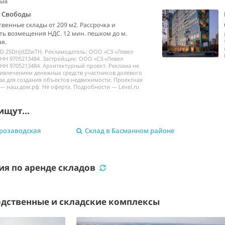
ния
k Свободы
венные склады от 209 м2. Рассрочка и
ь возмещения НДС. 12 мин. пешком до м.
я.
ID 2SDnjdZZwTH. Рекламодатель: ООО «СЗ «Левел
НН 9705213484. Застройщик: ООО «СЗ «Левел
НН 9705213484. Архитектурный проект. Реклама не
ривлечением денежных средств участников долевого
ва для создания объектов недвижимости. Проектная
— наш.дом.рф. Не оферта. Подробности — Level.ru
ищут...
трозаводская
Склад в Басманном районе
я по аренде складов
дственные и складские комплексы