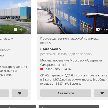
3 фото
5 фо
с,
класс A
Производственно-складской комплекс,
класс A
Саларьево
апросу
реализуемые площади по запросу
ссе
Москва, поселение Московский, деревня
Саларьево, вл1с2
и пожаротушения с
Саларьево
•
740 м
насосами FM-
льными...
СК «Саларьево» (ДДТ Логистик) – проект класса
в 5 км от МКАД по Киевскому шоссе. Его общая
площадь – 55874 м². Высота...
Связаться