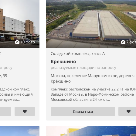
10 фото
7 фо
C
Складской комплекс,
класс A
Крекшино
апросу
реализуемые площади по запросу
, 35
Москва, поселение Марушкинское, деревня
Крёкшино
дской комплекс,
Комплекс расположен на участке 22,2 Га на Юг
Москвы и имеющий
Западе от Москвы, в Наро-Фоминском районе
ендуемых...
Московской области, в 24 км от...
Связаться