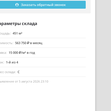
Заказать обратный звонок
араметры склада
ощадь
451 м²
оимость
563 750
в месяц
авка
15 000
/м² в год
аж
1-й из 4
асс склада
C
ъявление от 5 августа 2026 23:10