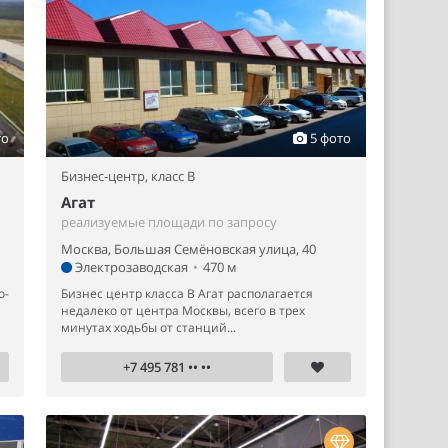
то
5 фото
Бизнес-центр,
класс B
Агат
реализуемые площади по запросу
Москва, Большая Семёновская улица, 40
Электрозаводская
•
470 м
о-
Бизнес центр класса В Агат располагается
недалеко от центра Москвы, всего в трех
минутах ходьбы от станций...
+7 495 781 •• ••