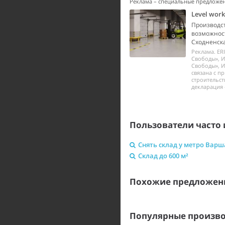
Реклама – специальные предложе
Level wor
Производст
возможност
Сходненска
Реклама. ER
Свободы», И
Свободы», И
связана с п
строительст
декларация 
Пользователи часто 
Снять склад у метро Варш
Склад до 600 м²
Похожие предложени
Популярные произво