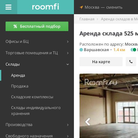
Москва
—
сменить
Главная
Аренда складов в М
Бесплатный подбор
Аренда склада 525 
Офисы и БЦ
Расположен по адресу:
Москва
Варшавская
•
1.4 км
Торговые помещения и ТЦ
На карте
Склады
Аренда
Продажа
Складские комплексы
Склады индивидуального
хранения
Производства
Свободного назначения