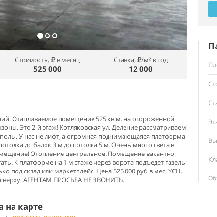
П
Стоимость,
в месяц
Ставка,
/м² в год
Пл
525 000
12 000
Ст
Ст
ий. Отапливаемое помещение 525 кв.м. на огороженной
Эт
оны. Это 2-й этаж! Котляковская ул. Деление рассматриваем
е полы. У нас не лифт, а огромная поднимающаяся платформа
Вы
 потолка до балок 3 м до потолка 5 м. Очень много света в
мещение! Отопление центральное. Помещение вакантно
Кл
ать. К платформе на 1 м этаже через ворота подъедет газель-
ко под склад или маркетплейс. Цена 525 000 руб в мес. УСН.
Об
т сверху. АГЕНТАМ ПРОСЬБА НЕ ЗВОНИТЬ.
 на карте
3
•
показать панораму