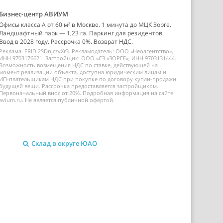
Бизнес-центр АВИУМ
Офисы класса А от 60 м² в Москве. 1 минута до МЦК Зорге.
Ландшафтный парк — 1,23 га. Паркинг для резидентов.
Ввод в 2028 году. Рассрочка 0%. Возврат НДС.
Реклама. ERID 2SDnjczvXr3. Рекламодатель: ООО «Неоагентство»,
ИНН 9703176621. Застройщик: ООО «СЗ «ЗОРГЕ», ИНН 9703131444.
Возможность возмещения НДС по ставке, действующей на
момент реализации объекта, доступна юридическим лицам и
ИП-плательщикам НДС при покупке по договору купли-продажи
будущей вещи. Рассрочка предоставляется застройщиком.
Первоначальный внос от 20%. Подробная информация на сайте
avium.ru. Не является публичной офертой.
Склад в округе ЮАО