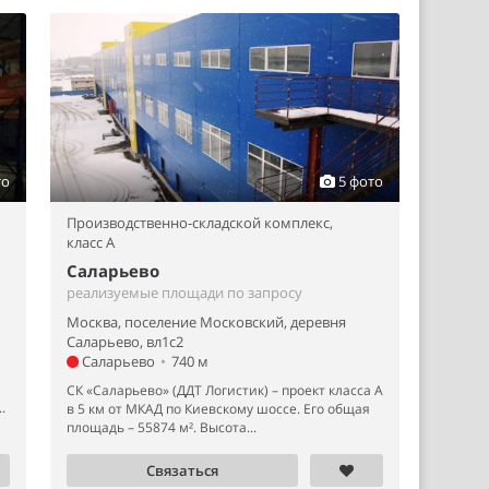
то
5 фото
Производственно-складской комплекс,
класс A
Саларьево
реализуемые площади по запросу
Москва, поселение Московский, деревня
Саларьево, вл1с2
Саларьево
•
740 м
СК «Саларьево» (ДДТ Логистик) – проект класса А
.
в 5 км от МКАД по Киевскому шоссе. Его общая
площадь – 55874 м². Высота...
Связаться