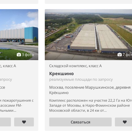
3 фото
7 фо
с,
класс A
Складской комплекс,
класс A
Крекшино
апросу
реализуемые площади по запросу
ссе
Москва, поселение Марушкинское, деревня
Крёкшино
и пожаротушения с
Комплекс расположен на участке 22,2 Га на Юг
насосами FM-
Западе от Москвы, в Наро-Фоминском районе
льными...
Московской области, в 24 км от...
Связаться