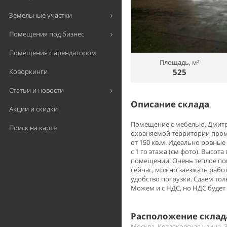
Земельные участки
Помещения под бизнес
Помещения с арендатором
Площадь, м²
525
Коворкинги
Статьи и новости
Описание склада
Акции и скидки
Помещение с мебелью. Дмитр
Поиск на карте
охраняемой территории промз
от 150 кв.м. Идеально ровны
с 1 го этажа (см фото). Высота
помещении. Очень теплое по
сейчас, можно заезжать работ
удобство погрузки. Сдаем толь
Можем и с НДС, но НДС буде
Расположение склада
Москва, Котляковская улица, 