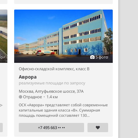
то
5 фото
Офисно-складской комплекс,
класс B
Аврора
реализуемые площади по запросу
Москва, Алтуфьевское шоссе, 37А
Отрадное
•
1.4 км
о-
ОСК «Аврора» представляет собой современные
капитальные здания класса «В». Суммарная
площадь помещений составляет 130...
+7 495 663 •• ••