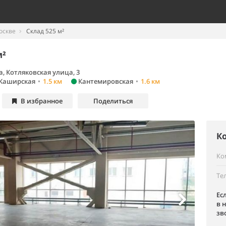
оскве
Склад 525 м²
м²
, Котляковская улица, 3
Каширская
•
1.5 км
Кантемировская
•
1.6 км
В избранное
Поделиться
К
Ко
Те
Ес
в 
зв