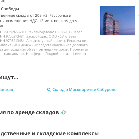
ния
k Свободы
венные склады от 209 м2. Рассрочка и
ь возмещения НДС. 12 мин. пешком до м.
я.
ID 2SDnjdZZwTH. Рекламодатель: ООО «СЗ «Левел
НН 9705213484. Застройщик: ООО «СЗ «Левел
НН 9705213484. Архитектурный проект. Реклама не
ривлечением денежных средств участников долевого
ва для создания объектов недвижимости. Проектная
— наш.дом.рф. Не оферта. Подробности — Level.ru
ищут...
авская
Склад в Москворечье-Сабурово
я по аренде складов
дственные и складские комплексы