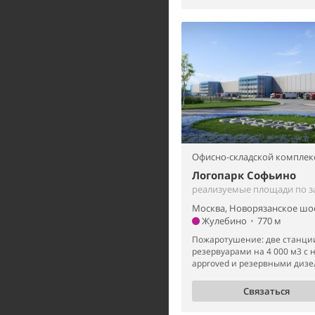
Офисно-складской комплек
Логопарк Софьино
реализуемые площади по з
Москва, Новорязанское шо
Жулебино
•
770 м
Пожаротушение: две станци
резервуарами на 4 000 м3 с 
approved и резервными дизе
Связаться