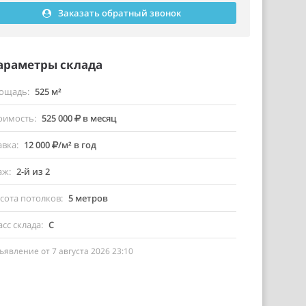
Заказать обратный звонок
араметры склада
ощадь
525 м²
оимость
525 000
в месяц
авка
12 000
/м² в год
аж
2-й из 2
сота потолков
5 метров
асс склада
C
ъявление от 7 августа 2026 23:10