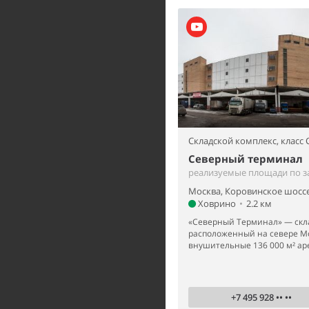
Складской комплекс,
класс 
Северный терминал
реализуемые площади по з
Москва, Коровинское шоссе
Ховрино
•
2.2 км
«Северный Терминал» — скла
расположенный на севере 
внушительные 136 000 м² ар
+7 495 928 •• ••