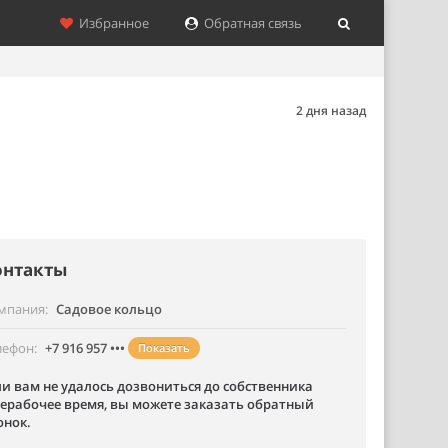
Избранное
Обратная связь
2 дня назад
онтакты
мпания
Садовое кольцо
лефон
+7 916 957 •••
Показать
ли вам не удалось дозвониться до собственника
нерабочее время, вы можете заказать обратный
онок.