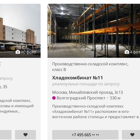
10 фото
4 фо
C
Производственно-складской комплекс,
класс B
Хладокомбинат №11
апросу
реализуемые площади по запросу
, 35
Москва, Михайловский проезд, 3с13
Волгоградский Проспект
•
530 м
дской комплекс,
Москвы и имеющий
Производственно-складской комплекс
ендуемых...
«Хладокомбинат №11» расположен в юго-
восточном районе столицы и предоставляет в..
+7 495 665 •• ••