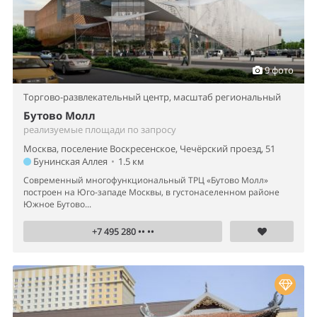
9 фото
Торгово-развлекательный центр,
масштаб региональный
Бутово Молл
реализуемые площади по запросу
Москва, поселение Воскресенское, Чечёрский проезд, 51
Бунинская Аллея
•
1.5 км
Современный многофункциональный ТРЦ «Бутово Молл»
построен на Юго-западе Москвы, в густонаселенном районе
Южное Бутово...
+7 495 280 •• ••