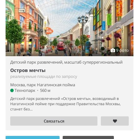
9 фото
Детский парк развлечений,
масштаб суперрегиональный
Остров мечты
реализуемые площади по запросу
Москва, парк Нагатинская пойма
Технопарк
•
560 м
Детский парк развлечений «Остров мечты», возводимый в
Нагатинской пойме при поддержке Правительства Москвы,
станет без...
Связаться