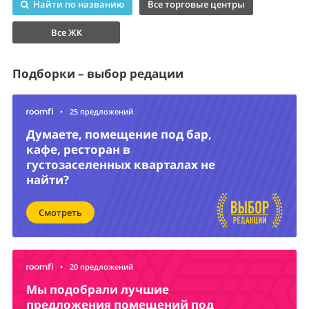
Найти по названию
Все торговые центры
Все ЖК
Подборки – выбор редации
•
25 предложений
Думаете, помещение под бар,
кафе, ресторан в
густозаселенных кварталах не
найти?
Смотреть
•
20 предложений
Мы подобрали лучшие
предложения помещений под