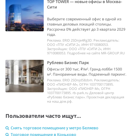
TOP TOWER — новые офисы в Москва-
Сити
Выберите современный офис в одной из
главных деловых локаций столицы.
Рассрочка 0% действует до 3 квартала 2029
года.
Реклама. ERID 2SDnje4Rg3D. Рекламодатель:
ООО «ТПУ «СИТИ 2», ИНН 9710080053.
Застройщик: ООО «ТПУ «СИТИ 2», ИНН
9710080053. Подробнее на сайте MR-GROUP.RU
Рублево Бизнес Парк
Офисы от 300 тыс. ₽/м². Гранд-лобби 1500
м². Панорамные виды. Подземный паркинг.
Реклама. ERID 2SDnjdS8zbm. Рекламодатель:
ООО «ПИОНЕР-М», ОГРН 1037700173895.
Застройщик: ООО «ПИОНЕР-М», ОГРН
1037700173895. rb-park.ru Деловой центр
«Рублево бизнес парк». Проектная декларация
на наш.дом.рф.
Пользователи часто ищут...
Снять торговое помещение у метро Беляево
Торговое помещение в Коньково