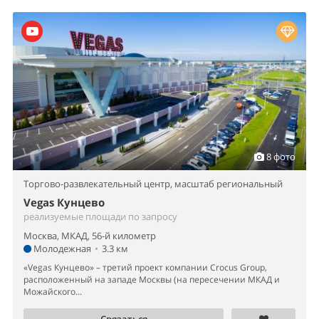
8 фото
Торгово-развлекательный центр,
масштаб региональный
Vegas Кунцево
реализуемые площади по запросу
Москва, МКАД, 56-й километр
Молодежная
•
3.3 км
«Vegas Кунцево» – третий проект компании Crocus Group,
расположенный на западе Москвы (на пересечении МКАД и
Можайского...