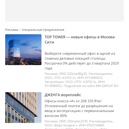
Реклама – специальные предложения
TOP TOWER — новые офисы в Москва-
Сити
Выберите современный офис в одной из
главных деловых локаций столицы.
Рассрочка 0% действует до 3 квартала 2029
года.
Реклама. ERID 2SDnje4Rg3D. Рекламодатель:
ООО «ТПУ «СИТИ 2», ИНН 9710080053.
Застройщик: ООО «ТПУ «СИТИ 2», ИНН
9710080053. Подробнее на сайте MR-GROUP.RU
ДЖЕНГА воркплейс
Офисы класса «А» от 208 335 ₽/м².
Отложенный платеж до разрешения на
ввод в эксплуатацию с первоначальным
взносом 40%.
Реклама. ERID 2SDnjdw257R. Рекламодатель:
ООО «Вива Холдинг», ИНН 9703154890.