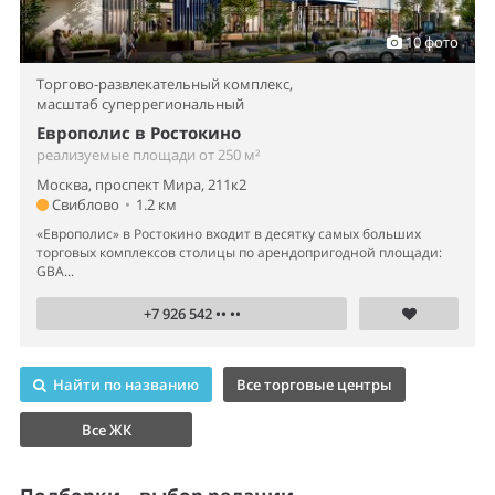
10 фото
Торгово-развлекательный комплекс,
масштаб суперрегиональный
Европолис в Ростокино
реализуемые площади от 250 м²
Москва, проспект Мира, 211к2
Свиблово
•
1.2 км
«Европолис» в Ростокино входит в десятку самых больших
торговых комплексов столицы по арендопригодной площади:
GBA...
+7 926 542 •• ••
Найти по названию
Все торговые центры
Все ЖК