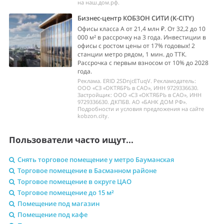
на наш.дом.рф.
Бизнес-центр КОБЗОН СИТИ (K-CITY)
Офисы класса А от 21,4 млн ₽. От 32,2 до 10
000 м² в рассрочку на 3 года. Инвестиции в
офисы с ростом цены от 17% годовых! 2
станции метро рядом, 1 мин. до ТТК.
Рассрочка с первым взносом от 10% до 2028
года.
Реклама. ERID 2SDnjcETuqV. Рекламодатель:
ООО «СЗ «ОКТЯБРЬ в САО», ИНН 9729336630.
Застройщик: ООО «СЗ «ОКТЯБРЬ в САО», ИНН
9729336630. ДКПБВ. АО «БАНК ДОМ РФ».
Подробности и условия предложения на сайте
kobzon.city.
Пользователи часто ищут...
Снять торговое помещение у метро Бауманская
Торговое помещение в Басманном районе
Торговое помещение в округе ЦАО
Торговое помещение до 15 м²
Помещение под магазин
Помещение под кафе