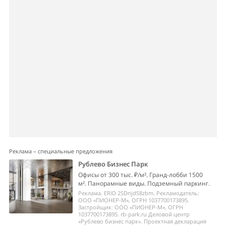
Реклама – специальные предложения
Рублево Бизнес Парк
Офисы от 300 тыс. ₽/м². Гранд-лобби 1500
м². Панорамные виды. Подземный паркинг.
Реклама. ERID 2SDnjdS8zbm. Рекламодатель:
ООО «ПИОНЕР-М», ОГРН 1037700173895.
Застройщик: ООО «ПИОНЕР-М», ОГРН
1037700173895. rb-park.ru Деловой центр
«Рублево бизнес парк». Проектная декларация