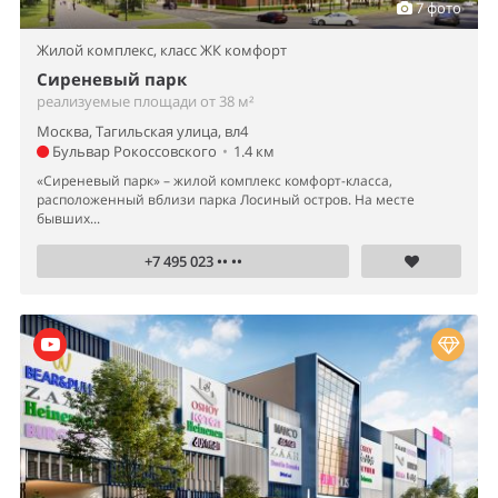
7 фото
Жилой комплекс,
класс ЖК комфорт
Сиреневый парк
реализуемые площади от 38 м²
Москва, Тагильская улица, вл4
Бульвар Рокоссовского
•
1.4 км
«Сиреневый парк» – жилой комплекс комфорт-класса,
расположенный вблизи парка Лосиный остров. На месте
бывших...
+7 495 023 •• ••