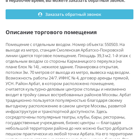
в нерабочее время, вы можете заказать обратный звонок.
Заказать обратный звонок
Описание торгового помещения
Помещение с отдельным входом. Номер объекта: 550503. На
выходе из метро, станция Смоленская Арбатско-Покровской
линии сдается торговое помещение. Площадь 39,3 м2. 1-й этаж с
отдельным входом со стороны Карманицкого переулка (на
плане блок № 14) , нежилое здание. Планировка открытая,
потолки 3м. 70 метров от выхода из метро, вывеска над входом.
Возможность работы 24/7. ИФНС № 4, договор аренды прямой,
УСН. Район Арбат, в котором расположено помещение,
считается культурно-деловым центром столицы и неизменно
входит в тройку самых востребованных районов Москвы. Арбат
традиционно пользуется популярностью благодаря своему
выгодному расположению в самом центре Москвы, развитой
инфраструктуре и транспортной доступности. Здесь
сосредоточены популярные театры, клубы, бары, рестораны,
государственные учреждения, бизнес-центры — благодаря
небольшой территории района до них можно быстро добраться
пешком практически из любой точки Арбата. На его территории