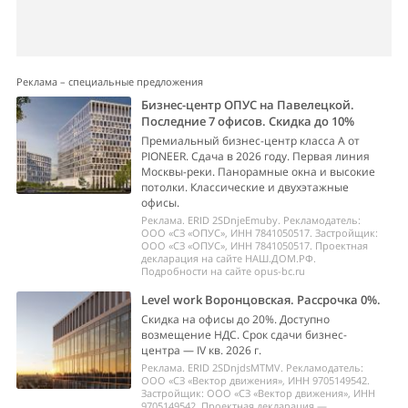
Реклама – специальные предложения
Бизнес-центр ОПУС на Павелецкой.
Последние 7 офисов. Скидка до 10%
Премиальный бизнес-центр класса А от
PIONEER. Сдача в 2026 году. Первая линия
Москвы-реки. Панорамные окна и высокие
потолки. Классические и двухэтажные
офисы.
Реклама. ERID 2SDnjeEmuby. Рекламодатель:
ООО «СЗ «ОПУС», ИНН 7841050517. Застройщик:
ООО «СЗ «ОПУС», ИНН 7841050517. Проектная
декларация на сайте НАШ.ДОМ.РФ.
Подробности на сайте opus-bc.ru
Level work Воронцовская. Рассрочка 0%.
Скидка на офисы до 20%. Доступно
возмещение НДС. Срок сдачи бизнес-
центра — IV кв. 2026 г.
Реклама. ERID 2SDnjdsMTMV. Рекламодатель:
ООО «СЗ «Вектор движения», ИНН 9705149542.
Застройщик: ООО «СЗ «Вектор движения», ИНН
9705149542. Проектная декларация —