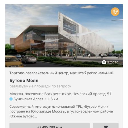
9 фото
Торгово-развлекательный центр,
масштаб региональный
Бутово Молл
реализуемые площади по запросу
Москва, поселение Воскресенское, Чечёрский проезд, 51
Бунинская Аллея
•
1.5 км
Современный многофункциональный ТРЦ «Бутово Молл»
построен на Юго-западе Москвы, в густонаселенном районе
Южное Бутово...
+7 495 280 •• ••