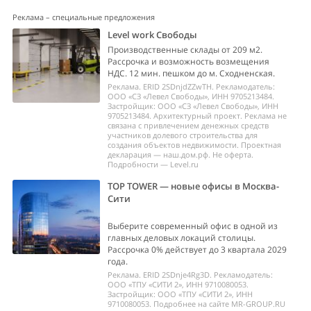
Реклама – специальные предложения
Level work Свободы
Производственные склады от 209 м2.
Рассрочка и возможность возмещения
НДС. 12 мин. пешком до м. Сходненская.
Реклама. ERID 2SDnjdZZwTH. Рекламодатель:
ООО «СЗ «Левел Свободы», ИНН 9705213484.
Застройщик: ООО «СЗ «Левел Свободы», ИНН
9705213484. Архитектурный проект. Реклама не
связана с привлечением денежных средств
участников долевого строительства для
создания объектов недвижимости. Проектная
декларация — наш.дом.рф. Не оферта.
Подробности — Level.ru
TOP TOWER — новые офисы в Москва-
Сити
Выберите современный офис в одной из
главных деловых локаций столицы.
Рассрочка 0% действует до 3 квартала 2029
года.
Реклама. ERID 2SDnje4Rg3D. Рекламодатель:
ООО «ТПУ «СИТИ 2», ИНН 9710080053.
Застройщик: ООО «ТПУ «СИТИ 2», ИНН
9710080053. Подробнее на сайте MR-GROUP.RU