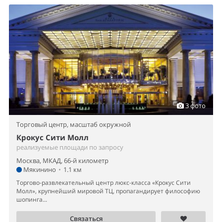
3 фото
Торговый центр,
масштаб окружной
Крокус Сити Молл
реализуемые площади по запросу
Москва, МКАД, 66-й километр
Мякинино
•
1.1 км
Торгово-развлекательный центр люкс-класса «Крокус Сити
Молл», крупнейший мировой ТЦ, пропагандирует философию
шопинга...
Связаться