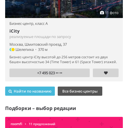
11 фото
Бизнес-центр,
класс A
iCity
реализуемые площади по запросу
Москва, Шмитовский проезд, 37
Шелепиха
•
370 м
Бизнес-центр iCity высотой до 256 метров состоит из двух
башен высотностью 34 (Time Tower) и 61 (Space Tower) этажей.
+7 495 023 •• ••
Найти по названию
Все бизнес-центры
Подборки – выбор редации
•
11 предложений