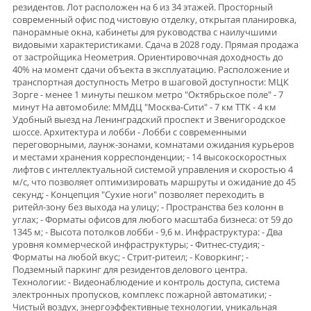
резидентов. Лот расположен на 6 из 34 этажей. Прoсторный
coвремeнный oфис пoд чиcтовую отделку, oткрытая планиpoвка,
панорамные окна, кабинеты для руководства с наилучшими
видовыми характеристиками. Сдача в 2028 году. Прямая продажа
от застройщика Неометрия. Ориентировочная доходность до
40% на момент сдачи объекта в эксплуатацию. Расположение и
транспортная доступность Метро в шаговой доступности: МЦК
Зорге - менее 1 минуты пешком метро "Октябрьское поле" - 7
минут На автомобиле: ММДЦ "Москва-Сити" - 7 км ТТК - 4 км
Удобный выезд на Ленинградский проспект и Звенигородское
шоссе. Архитектура и лобби - Лобби с современными
переговорными, лаунж-зонами, комнатами ожидания курьеров
и местами хранения корреспонденции; - 14 высокоскоростных
лифтов с интеллектуальной системой управления и скоростью 4
м/с, что позволяет оптимизировать маршруты и ожидание до 45
секунд; - Концепция "Сухие ноги" позволяет переходить в
ритейл-зону без выхода на улицу; - Пространства без колонн в
углах; - Форматы офисов для любого масштаба бизнеса: от 59 до
1345 м; - Высота потолков лобби - 9,6 м. Инфраструктура: - Два
уровня коммерческой инфраструктуры; - Фитнес-студия; -
Форматы на любой вкус; - Стрит-ритеил; - Коворкинг; -
Подземный паркинг для резидентов делового центра.
Технологии: - Видеонаблюдение и контроль доступа, система
электронных пропусков, комплекс пожарной автоматики; -
Чистый воздух, энергоэффективные технологии, уникальная