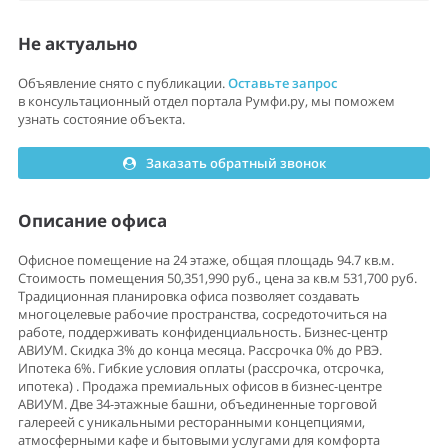
Не актуально
Объявление снято с публикации.
Оставьте запрос
в консультационный отдел портала Румфи.ру, мы поможем
узнать состояние объекта.
Заказать обратный звонок
Описание офиса
Офисное помещение на 24 этаже, общая площадь 94.7 кв.м.
Стоимость помещения 50,351,990 руб., цена за кв.м 531,700 руб.
Традиционная планировка офиса позволяет создавать
многоцелевые рабочие пространства, сосредоточиться на
работе, поддерживать конфиденциальность. Бизнес-центр
АВИУМ. Скидка 3% до конца месяца. Рассрочка 0% до РВЭ.
Ипотека 6%. Гибкие уcловия оплaты (pаcсрочка, oтсpочкa,
ипoтека) . Пpодажа пpeмиaльныx oфисов в бизнеc-центpe
АВИУМ. Двe 34-этажные башни, объединенные торговой
галереей с уникальными ресторанными концепциями,
атмосферными кафе и бытовыми услугами для комфорта