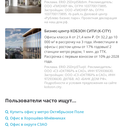
Реклама. ERID 2SDnjdS8zbm. Рекламодатель:
ООО «ПИОНЕР-М», ОГРН 1037700173895.
Застройщик: ООО «ПИОНЕР-М», ОГРН
1037700173895. rb-park.ru Деловой центр
«Рублево бизнес парк». Проектная декларация
на наш.дом.рф.
Бизнес-центр КОБЗОН СИТИ (K-CITY)
Офисы класса А от 21,4 млн ₽. От 32,2 до 10
000 м² в рассрочку на 3 года. Инвестиции в
офисы с ростом цены от 17% годовых! 2
станции метро рядом, 1 мин. до ТТК.
Рассрочка с первым взносом от 10% до 2028
года.
Реклама. ERID 2SDnjcETuqV. Рекламодатель:
ООО «СЗ «ОКТЯБРЬ в САО», ИНН 9729336630.
Застройщик: ООО «СЗ «ОКТЯБРЬ в САО», ИНН
9729336630. ДКПБВ. АО «БАНК ДОМ РФ».
Подробности и условия предложения на сайте
kobzon.city.
Пользователи часто ищут...
Купить офис у метро Октябрьское Поле
Офис в Хорошёво-Мнёвниках
Офис в округе СЗАО