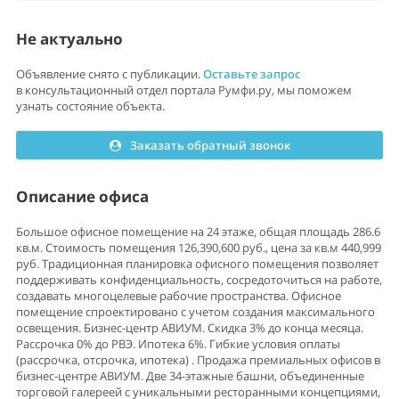
Не актуально
Объявление снято с публикации.
Оставьте запрос
в консультационный отдел портала Румфи.ру, мы поможем
узнать состояние объекта.
Заказать обратный звонок
Описание офиса
Большое офисное помещение на 24 этаже, общая площадь 286.6
кв.м. Стоимость помещения 126,390,600 руб., цена за кв.м 440,999
руб. Традиционная планировка офисного помещения позволяет
поддерживать конфиденциальность, сосредоточиться на работе,
создавать многоцелевые рабочие пространства. Офисное
помещение спроектировано с учетом создания максимального
освещения. Бизнес-центр АВИУМ. Скидка 3% до конца месяца.
Рассрочка 0% до РВЭ. Ипотека 6%. Гибкие уcловия оплaты
(pаcсрочка, oтсpочкa, ипoтека) . Пpодажа пpeмиaльныx oфисов в
бизнеc-центpe АВИУМ. Двe 34-этажные башни, объединенные
торговой галереей с уникальными ресторанными концепциями,