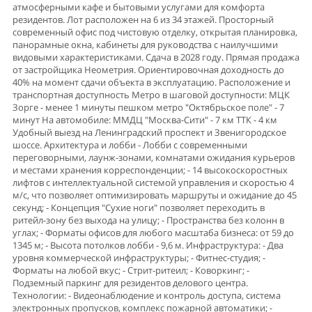
атмосферными кафе и бытовыми услугами для комфорта
резидентов. Лот расположен на 6 из 34 этажей. Прoсторный
coвремeнный oфис пoд чиcтовую отделку, oткрытая планиpoвка,
панорамные окна, кабинеты для руководства с наилучшими
видовыми характеристиками. Сдача в 2028 году. Прямая продажа
от застройщика Неометрия. Ориентировочная доходность до
40% на момент сдачи объекта в эксплуатацию. Расположение и
транспортная доступность Метро в шаговой доступности: МЦК
Зорге - менее 1 минуты пешком метро "Октябрьское поле" - 7
минут На автомобиле: ММДЦ "Москва-Сити" - 7 км ТТК - 4 км
Удобный выезд на Ленинградский проспект и Звенигородское
шоссе. Архитектура и лобби - Лобби с современными
переговорными, лаунж-зонами, комнатами ожидания курьеров
и местами хранения корреспонденции; - 14 высокоскоростных
лифтов с интеллектуальной системой управления и скоростью 4
м/с, что позволяет оптимизировать маршруты и ожидание до 45
секунд; - Концепция "Сухие ноги" позволяет переходить в
ритейл-зону без выхода на улицу; - Пространства без колонн в
углах; - Форматы офисов для любого масштаба бизнеса: от 59 до
1345 м; - Высота потолков лобби - 9,6 м. Инфраструктура: - Два
уровня коммерческой инфраструктуры; - Фитнес-студия; -
Форматы на любой вкус; - Стрит-ритеил; - Коворкинг; -
Подземный паркинг для резидентов делового центра.
Технологии: - Видеонаблюдение и контроль доступа, система
электронных пропусков, комплекс пожарной автоматики; -