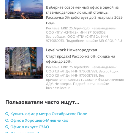
Выберите современный офис в одной из
главных деловых локаций столицы.
Рассрочка 0% действует до 3 квартала 2029
года.
Реклама. ERID 2SDnje4Rg3D. Рекламодатель:
ООО «ТПУ «СИТИ 2», ИНН 9710080053.
Застройщик: ООО «ТПУ «СИТИ 2», ИНН
9710080053. Подробнее на сайте MR-GROUP.RU
Level work Нижегородская
Старт продаж! Рассрочка 0%. Скидка на
офисы до 20%.
Реклама. ERID 2SDnjeted9M. Рекламодатель:
ООО СЗ «АПД», ИНН 9705087889. Застройщик:
ООО СЗ «АПД», ИНН 9705087889. Без
привлечения средств граждан и без заключения
ДДУ. Не оферта. Подробности на сайте
business.level.ru.
Пользователи часто ищут...
Купить офис у метро Октябрьское Поле
Офис в Хорошёво-Мнёвниках
Офис в округе СЗАО