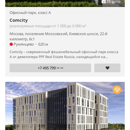
18 фото
Офисный парк,
класс A
Comcity
реализуемые площади от 1 000 до 6 000 м²
Москва, поселение Московский, Киевское шоссе, 22-й
километр, 6с1
Румянцево
•
620 м
Comcity – современный фешенебельный офисный парк класса
А от девелопера PPF Real Estate Russia, находящийся на...
+7 495 799 •• ••