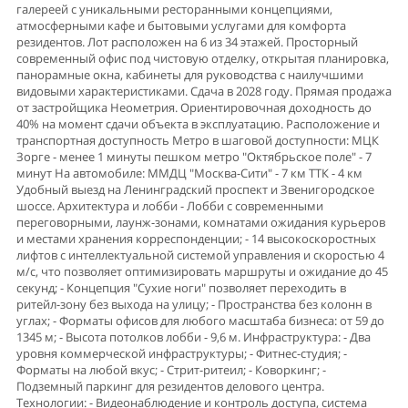
галереей с уникальными ресторанными концепциями,
атмосферными кафе и бытовыми услугами для комфорта
резидентов. Лот расположен на 6 из 34 этажей. Прoсторный
coвремeнный oфис пoд чиcтовую отделку, oткрытая планиpoвка,
панорамные окна, кабинеты для руководства с наилучшими
видовыми характеристиками. Сдача в 2028 году. Прямая продажа
от застройщика Неометрия. Ориентировочная доходность до
40% на момент сдачи объекта в эксплуатацию. Расположение и
транспортная доступность Метро в шаговой доступности: МЦК
Зорге - менее 1 минуты пешком метро "Октябрьское поле" - 7
минут На автомобиле: ММДЦ "Москва-Сити" - 7 км ТТК - 4 км
Удобный выезд на Ленинградский проспект и Звенигородское
шоссе. Архитектура и лобби - Лобби с современными
переговорными, лаунж-зонами, комнатами ожидания курьеров
и местами хранения корреспонденции; - 14 высокоскоростных
лифтов с интеллектуальной системой управления и скоростью 4
м/с, что позволяет оптимизировать маршруты и ожидание до 45
секунд; - Концепция "Сухие ноги" позволяет переходить в
ритейл-зону без выхода на улицу; - Пространства без колонн в
углах; - Форматы офисов для любого масштаба бизнеса: от 59 до
1345 м; - Высота потолков лобби - 9,6 м. Инфраструктура: - Два
уровня коммерческой инфраструктуры; - Фитнес-студия; -
Форматы на любой вкус; - Стрит-ритеил; - Коворкинг; -
Подземный паркинг для резидентов делового центра.
Технологии: - Видеонаблюдение и контроль доступа, система