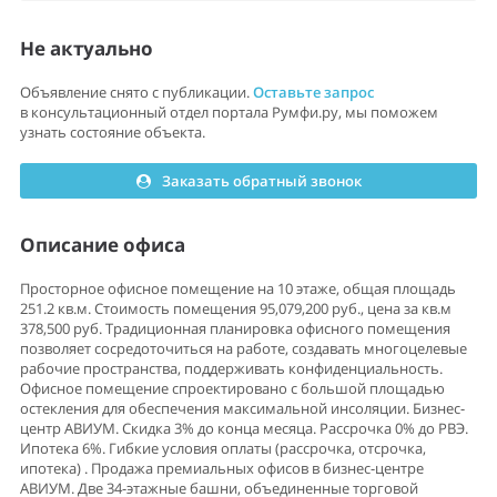
Не актуально
Объявление снято с публикации.
Оставьте запрос
в консультационный отдел портала Румфи.ру, мы поможем
узнать состояние объекта.
Заказать обратный звонок
Описание офиса
Просторное офисное помещение на 10 этаже, общая площадь
251.2 кв.м. Стоимость помещения 95,079,200 руб., цена за кв.м
378,500 руб. Традиционная планировка офисного помещения
позволяет сосредоточиться на работе, создавать многоцелевые
рабочие пространства, поддерживать конфиденциальность.
Офисное помещение спроектировано с большой площадью
остекления для обеспечения максимальной инсоляции. Бизнес-
центр АВИУМ. Скидка 3% до конца месяца. Рассрочка 0% до РВЭ.
Ипотека 6%. Гибкие уcловия оплaты (pаcсрочка, oтсpочкa,
ипoтека) . Пpодажа пpeмиaльныx oфисов в бизнеc-центpe
АВИУМ. Двe 34-этажные башни, объединенные торговой