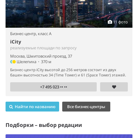
11 фото
Бизнес-центр,
класс A
iCity
реализуемые площади по запросу
Москва, Шмитовский проезд, 37
Шелепиха
•
370 м
Бизнес-центр iCity высотой до 256 метров состоит из двух
башен высотностью 34 (Time Tower) и 61 (Space Tower) этажей.
+7 495 023 •• ••
Найти по названию
Все бизнес-центры
Подборки – выбор редации