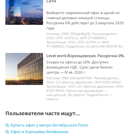
Сити
Выберите современный офис в одной из
главных деловых локаций столицы.
Рассрочка 0% действует до 3 квартала 2029
года.
Реклама. ERID 2SDnje4Rg3D. Рекламодатель:
ООО «ТПУ «СИТИ 2», ИНН 9710080053.
Застройщик: ООО «ТПУ «СИТИ 2», ИНН
9710080053. Подробнее на сайте MR-GROUP.RU
Level work Воронцовская. Рассрочка 0%.
Скидка на офисы до 20%. Доступно
возмещение НДС. Срок сдачи бизнес-
центра — IV кв. 2026 г.
Реклама. ERID 2SDnjdsMTMV. Рекламодатель:
ООО «СЗ «Вектор движения», ИНН 9705149542.
Застройщик: ООО «СЗ «Вектор движения», ИНН
9705149542. Проектная декларация —
наш.дом.рф. Не оферта. Подробности —
Level.ru
Пользователи часто ищут...
Купить офис у метро Октябрьское Поле
Офис в Хорошёво-Мнёвниках