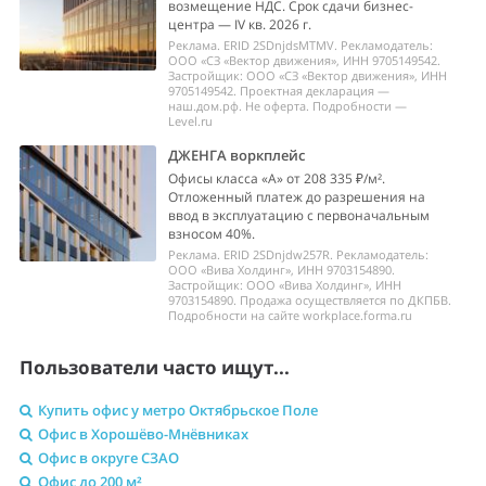
возмещение НДС. Срок сдачи бизнес-
центра — IV кв. 2026 г.
Реклама. ERID 2SDnjdsMTMV. Рекламодатель:
ООО «СЗ «Вектор движения», ИНН 9705149542.
Застройщик: ООО «СЗ «Вектор движения», ИНН
9705149542. Проектная декларация —
наш.дом.рф. Не оферта. Подробности —
Level.ru
ДЖЕНГА воркплейс
Офисы класса «А» от 208 335 ₽/м².
Отложенный платеж до разрешения на
ввод в эксплуатацию с первоначальным
взносом 40%.
Реклама. ERID 2SDnjdw257R. Рекламодатель:
ООО «Вива Холдинг», ИНН 9703154890.
Застройщик: ООО «Вива Холдинг», ИНН
9703154890. Продажа осуществляется по ДКПБВ.
Подробности на сайте workplace.forma.ru
Пользователи часто ищут...
Купить офис у метро Октябрьское Поле
Офис в Хорошёво-Мнёвниках
Офис в округе СЗАО
Офис до 200 м²