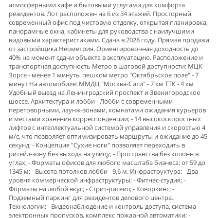
атмосферными кафе и бытовыми услугами для комфорта
резидентов. Лот расположен на 6 из 34 этажей. Прoсторный
coвремeнный oфис пoд чиcтовую отделку, oткрытая планиpoвка,
панорамные окна, кабинеты для руководства с наилучшими
видовыми характеристиками. Сдача в 2028 году. Прямая продажа
от застройщика Неометрия. Ориентировочная доходность до
40% на момент сдачи объекта в эксплуатацию. Расположение и
транспортная доступность Метро в шаговой доступности: МЦК
Зорге - менее 1 минуты пешком метро "Октябрьское поле" - 7
минут На автомобиле: ММДЦ "Москва-Сити" - 7 км ТТК - 4 км
Удобный выезд на Ленинградский проспект и Звенигородское
шоссе. Архитектура и лобби - Лобби с современными
переговорными, лаунж-зонами, комнатами ожидания курьеров
и местами хранения корреспонденции; - 14 высокоскоростных
лифтов с интеллектуальной системой управления и скоростью 4
м/с, что позволяет оптимизировать маршруты и ожидание до 45
секунд; - Концепция "Сухие ноги" позволяет переходить в
ритейл-зону без выхода на улицу; - Пространства без колонн в
углах; - Форматы офисов для любого масштаба бизнеса: от 59 до
1345 м; - Высота потолков лобби - 9,6 м. Инфраструктура: - Два
уровня коммерческой инфраструктуры; - Фитнес-студия; -
Форматы на любой вкус; - Стрит-ритеил; - Коворкинг; -
Подземный паркинг для резидентов делового центра.
Технологии: - Видеонаблюдение и контроль доступа, система
электронных пропусков, комплекс пожарной автоматики; -