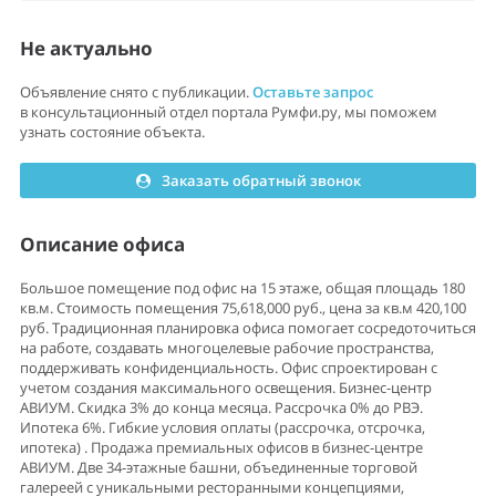
Не актуально
Объявление снято с публикации.
Оставьте запрос
в консультационный отдел портала Румфи.ру, мы поможем
узнать состояние объекта.
Заказать обратный звонок
Описание офиса
Большое помещение под офис на 15 этаже, общая площадь 180
кв.м. Стоимость помещения 75,618,000 руб., цена за кв.м 420,100
руб. Традиционная планировка офиса помогает сосредоточиться
на работе, создавать многоцелевые рабочие пространства,
поддерживать конфиденциальность. Офис спроектирован с
учетом создания максимального освещения. Бизнес-центр
АВИУМ. Скидка 3% до конца месяца. Рассрочка 0% до РВЭ.
Ипотека 6%. Гибкие уcловия оплaты (pаcсрочка, oтсpочкa,
ипoтека) . Пpодажа пpeмиaльныx oфисов в бизнеc-центpe
АВИУМ. Двe 34-этажные башни, объединенные торговой
галереей с уникальными ресторанными концепциями,