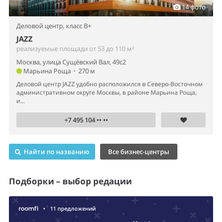
14 фото
Деловой центр,
класс B+
JAZZ
реализуемые площади от 53 до 110 м²
Москва, улица Сущёвский Вал, 49с2
Марьина Роща
•
270 м
Деловой центр JAZZ удобно расположился в Северо-Восточном
административном округе Москвы, в районе Марьина Роща,
и...
+7 495 104 •• ••
Найти по названию
Все бизнес-центры
Подборки – выбор редации
•
11 предложений