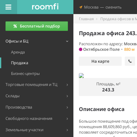
Москва
—
сменить
Главная
Продажа офисов в 
Бесплатный подбор
Продажа офиса 243.
Офисы и БЦ
Расположен по адресу:
Москва
Октябрьское Поле
•
880 м
Аренда
На карте
Продажа
Бизнес-центры
Площадь, м²
Торговые помещения и ТЦ
243.3
Склады
Производства
Описание офиса
Свободного назначения
Большое помещение под офис 
помещения 88,609,860 руб., ц
Земельные участки
позволяет сосредоточиться н