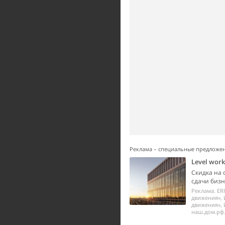
Реклама – специальные предложе
Level wor
Скидка на 
сдачи бизне
Реклама. ER
движения», 
движения», 
наш.дом.рф.