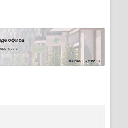
нде офиса
некоторые
ЖУРНАЛ РУМФИ.РУ