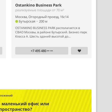
Ostankino Business Park
реализуемые площади от 70 м²
Москва, Огородный проезд, 16с14
Бутырская
•
200 м
OSTANKINO BUSINESS PARK располагается в
СВАО Москвы, в районе Бутырский. Бизнес-парк
Класса А. Шесть зданий высотой до...
+7 495 480 •• ••
дложений
– маленький офис или
пространство?