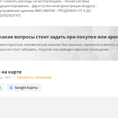
т снижать расходы на эксплуатацию; - Умная система
диционирование; - Двухступенчатая фильтрация воздуха; -
 управления зданием BMS АВИУМ - ПРОДУМАН ОТ А ДО
ID02563147)
 какие вопросы стоит задать при покупке или аре
раемся простым человеческим языком без заумных терминов осветить 
ых не стоит забывать, покупая или арендуя офисное помещение.
 на карте
а, 18/2
•
показать панораму
х
Google Карты