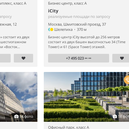
мплекс,
класс A
Бизнес-центр,
класс A
iCity
апросу
реализуемые площади по запросу
ежная, 12
Москва, Шмитовский проезд, 37
Шелепиха
•
370 м
 состоит из двух
Бизнес-центр iCity высотой до 256 метров
 шестиэтажном
состоит из двух башен высотностью 34 (Time
и «Восток...
Tower) и 61 (Space Tower) этажей.
+7 495 023 •• ••
14 фото
18 фо
Офисный парк,
класс A