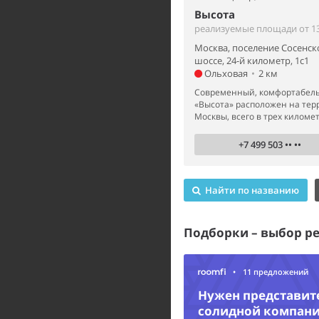
Высота
реализуемые площади от 13
Москва, поселение Сосенск
шоссе, 24-й километр, 1с1
Ольховая
•
2 км
Современный, комфортабель
«Высота» расположен на те
Москвы, всего в трех километр
+7 499 503 •• ••
Найти по названию
Подборки – выбор р
•
11 предложений
Нужен представит
солидной компан