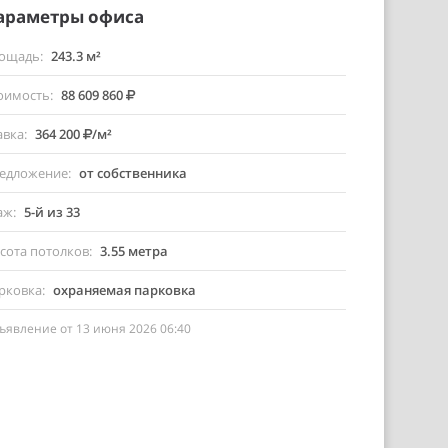
араметры офиса
ощадь
243.3 м²
оимость
88 609 860
авка
364 200
/м²
едложение
от собственника
аж
5-й из 33
сота потолков
3.55 метра
рковка
охраняемая парковка
ъявление от 13 июня 2026 06:40