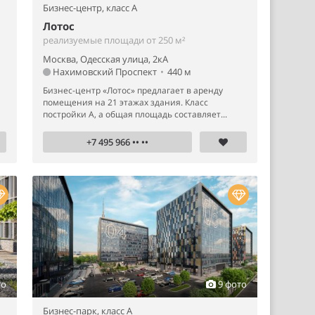
Бизнес-центр,
класс A
Лотос
реализуемые площади от 250 м²
Москва, Одесская улица, 2кА
Нахимовский Проспект
•
440 м
Бизнес-центр «Лотос» предлагает в аренду
помещения на 21 этажах здания. Класс
постройки А, а общая площадь составляет...
+7 495 966 •• ••
то
9 фото
Бизнес-парк,
класс A