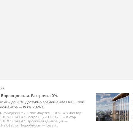
ния
k Воронцовская. Рассрочка 0%.
офисы до 20%. Доступно возмещение НДС. Срок
с-центра — IV кв. 2026 г.
ID 2SDnjdsMTMV. Рекламодатель: ООО «СЗ «Вектор
ИНН 9705149542. Застройщик: ООО «СЗ «Вектор
ИНН 9705149542. Проектная декларация —
 Не оферта. Подробности — Level.ru