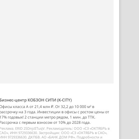
Бизнес-центр КОБЗОН СИТИ (K-CITY)
Офисы класса А от 21,4 млн ₽. От 32,2 до 10 000 м² в
рассрочку на 3 года. Инвестиции в офисы с ростом цены от
17% годовых! 2 станции метро рядом, 1 мин. до ТТК.
Рассрочка с первым взносом от 10% до 2028 года.
Реклама. ERID 2SDnjcETuqV. Рекламодатель: ООО «СЗ «ОКТЯБРЬ в
САО», ИНН 9729336630. Застройщик: ООО «СЗ «ОКТЯБРЬ в САО»,
ИНН 9729336630. ДКПБВ. АО «БАНК ДОМ РФ». Подробности и