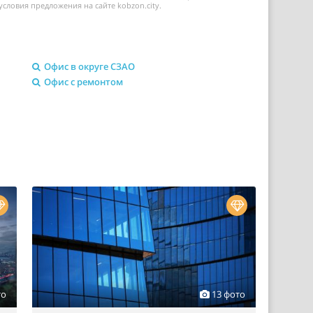
условия предложения на сайте kobzon.city.
Офис в округе СЗАО
Офис с ремонтом
то
13 фото