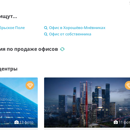
ищут...
брьское Поле
Офис в Хорошёво-Мнёвниках
Офис от собственника
ия по продаже офисов
центры
13 фото
11 фо