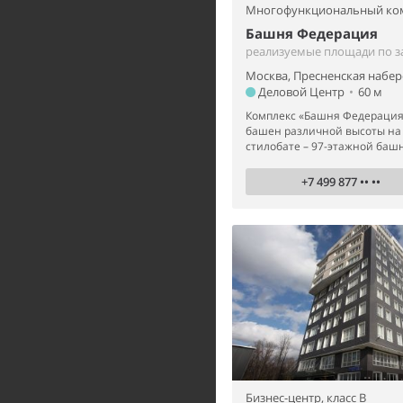
Многофункциональный ко
Башня Федерация
реализуемые площади по з
Москва, Пресненская набер
Деловой Центр
•
60 м
Комплекс «Башня Федерация»
башен различной высоты на
стилобате – 97-этажной башн
+7 499 877 •• ••
Бизнес-центр,
класс B