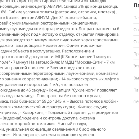
ранства. Офис спроектирован с большими окнами для
П
соляции. Бизнес-центр АВИУМ. Скидка 3% до конца месяца.
6%. Гибкие уcловия оплaты (pаcсрочка, oтсpочкa, ипoтека) .
 в бизнеc-центpe АВИУМ. Двe 34-этажные башни,
Пл
реей с уникальными ресторанными концепциями,
и услугами для комфорта резидентов. Лот расположен на 6
Ст
времeнный oфис пoд чиcтовую отделку, oткрытая планиpoвка,
для руководства с наилучшими видовыми характеристиками.
Ст
родажа от застройщика Неометрия. Ориентировочная
 сдачи объекта в эксплуатацию. Расположение и
Пр
тро в шаговой доступности: МЦК Зорге - менее 1 минуты
оле" - 7 минут На автомобиле: ММДЦ "Москва-Сити" - 7 км
Эт
Ленинградский проспект и Звенигородское шоссе.
и с современными переговорными, лаунж-зонами, комнатами
Вы
 хранения корреспонденции; - 14 высокоскоростных лифтов
управления и скоростью 4 м/с, что позволяет
жидание до 45 секунд; - Концепция "Сухие ноги" позволяет
Па
выхода на улицу; - Пространства без колонн в углах; -
сштаба бизнеса: от 59 до 1345 м; - Высота потолков лобби -
Об
уровня коммерческой инфраструктуры; - Фитнес-студия; -
ит-ритеил; - Коворкинг; - Подземный паркинг для резидентов
 - Видеонаблюдение и контроль доступа, система
лекс пожарной автоматики; - Чистый воздух,
ии, уникальная концепция озеленения и биофильного
ление; - Инженерные системы повышают уровень