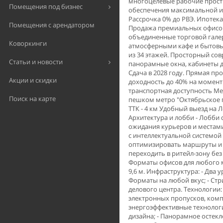
многоцелевые рабочие прост
Помещения под бизнес
обеспечения максимальной ин
Рассрочка 0% до РВЭ. Ипотека 
Помещения с арендатором
Пpодажа пpeмиaльныx oфисов
объединенные торговой гале
Коворкинги
атмосферными кафе и бытовым
из 34 этажей. Прoсторный co
Статьи и новости
панорамные окна, кабинеты 
Сдача в 2028 году. Прямая п
Акции и скидки
доходность до 40% на момент
транспортная доступность Ме
Поиск на карте
пешком метро "Октябрьское п
ТТК - 4 км Удобный выезд на 
Архитектура и лобби - Лобб
ожидания курьеров и местами
с интеллектуальной системой 
оптимизировать маршруты и о
переходить в ритейл-зону без 
Форматы офисов для любого ма
9,6 м. Инфраструктура: - Два 
Форматы на любой вкус; - Стр
делового центра. Технологии:
электронных пропусков, комп
энергоэффективные технолог
дизайна; - Панорамное остек