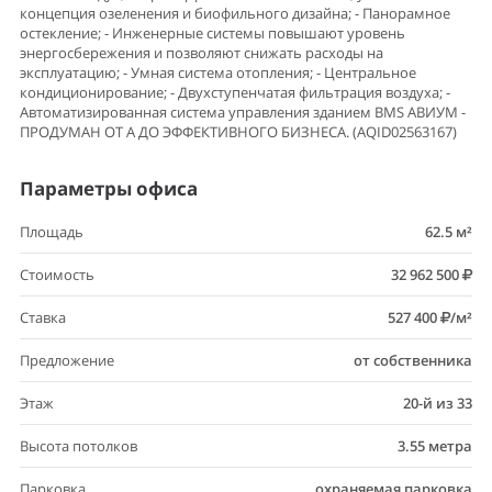
концепция озеленения и биофильного дизайна; - Панорамное
остекление; - Инженерные системы повышают уровень
энергосбережения и позволяют снижать расходы на
эксплуатацию; - Умная система отопления; - Центральное
кондиционирование; - Двухступенчатая фильтрация воздуха; -
Автоматизированная система управления зданием BMS АВИУМ -
ПРОДУМАН ОТ А ДО ЭФФЕКТИВНОГО БИЗНЕСА. (AQID02563167)
Параметры офиса
Площадь
62.5 м²
Стоимость
32 962 500
Ставка
527 400
/м²
Предложение
от собственника
Этаж
20-й из 33
Высота потолков
3.55 метра
Парковка
охраняемая парковка