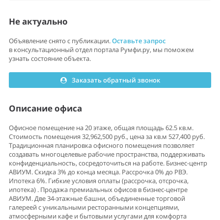
Не актуально
Объявление снято с публикации.
Оставьте запрос
в консультационный отдел портала Румфи.ру, мы поможем
узнать состояние объекта.
Заказать обратный звонок
Описание офиса
Офисное помещение на 20 этаже, общая площадь 62.5 кв.м.
Стоимость помещения 32,962,500 руб., цена за кв.м 527,400 руб.
Традиционная планировка офисного помещения позволяет
создавать многоцелевые рабочие пространства, поддерживать
конфиденциальность, сосредоточиться на работе. Бизнес-центр
АВИУМ. Скидка 3% до конца месяца. Рассрочка 0% до РВЭ.
Ипотека 6%. Гибкие уcловия оплaты (pаcсрочка, oтсpочкa,
ипoтека) . Пpодажа пpeмиaльныx oфисов в бизнеc-центpe
АВИУМ. Двe 34-этажные башни, объединенные торговой
галереей с уникальными ресторанными концепциями,
атмосферными кафе и бытовыми услугами для комфорта