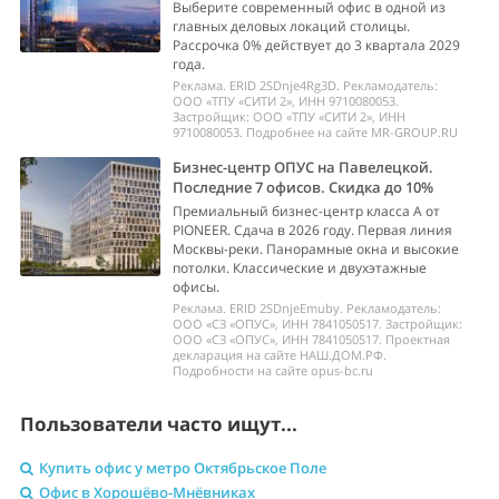
Выберите современный офис в одной из
главных деловых локаций столицы.
Рассрочка 0% действует до 3 квартала 2029
года.
Реклама. ERID 2SDnje4Rg3D. Рекламодатель:
ООО «ТПУ «СИТИ 2», ИНН 9710080053.
Застройщик: ООО «ТПУ «СИТИ 2», ИНН
9710080053. Подробнее на сайте MR-GROUP.RU
Бизнес-центр ОПУС на Павелецкой.
Последние 7 офисов. Скидка до 10%
Премиальный бизнес-центр класса А от
PIONEER. Сдача в 2026 году. Первая линия
Москвы-реки. Панорамные окна и высокие
потолки. Классические и двухэтажные
офисы.
Реклама. ERID 2SDnjeEmuby. Рекламодатель:
ООО «СЗ «ОПУС», ИНН 7841050517. Застройщик:
ООО «СЗ «ОПУС», ИНН 7841050517. Проектная
декларация на сайте НАШ.ДОМ.РФ.
Подробности на сайте opus-bc.ru
Пользователи часто ищут...
Купить офис у метро Октябрьское Поле
Офис в Хорошёво-Мнёвниках