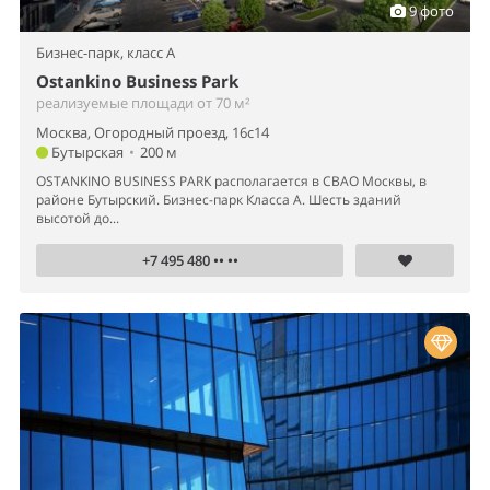
9 фото
Бизнес-парк,
класс A
Ostankino Business Park
реализуемые площади от 70 м²
Москва, Огородный проезд, 16с14
Бутырская
•
200 м
OSTANKINO BUSINESS PARK располагается в СВАО Москвы, в
районе Бутырский. Бизнес-парк Класса А. Шесть зданий
высотой до...
+7 495 480 •• ••